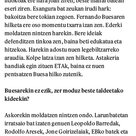
ildokoak ere hara joan ziren; beste mahai batean
eseri ziren. Esangura bat zeukan irudi hark:
bakoitza bere tokian zegoen. Fernando Buesaren
hilketa ere oso momentu txarra izan zen. Ederki
moldatzen nintzen harekin. Bere ideiak
defenditzen tinkoa zen, baina beti edukatua eta
hitzekoa. Harekin adostu nuen legebiltzarreko
araudia. Kolpe latza izan zen hilketa. Astakeria
handiak egin zituen ETAk, baina ez nuen
pentsatzen Buesa hilko zutenik.
Buesarekin ez ezik, zer moduz beste taldeetako
kideekin?
Askorekin moldatzen nintzen ondo. Larunbatetan
irratsaio bat izaten genuen Leopoldo Barredak,
Rodolfo Aresek, Jone Goirizelaiak, EBko batek eta