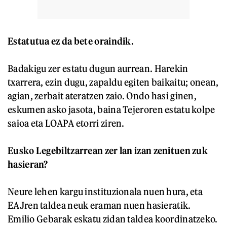
Estatutua ez da bete oraindik.
Badakigu zer estatu dugun aurrean. Harekin
txarrera, ezin dugu, zapaldu egiten baikaitu; onean,
agian, zerbait ateratzen zaio. Ondo hasi ginen,
eskumen asko jasota, baina Tejeroren estatu kolpe
saioa eta LOAPA etorri ziren.
Eusko Legebiltzarrean zer lan izan zenituen zuk
hasieran?
Neure lehen kargu instituzionala nuen hura, eta
EAJren taldea neuk eraman nuen hasieratik.
Emilio Gebarak eskatu zidan taldea koordinatzeko.