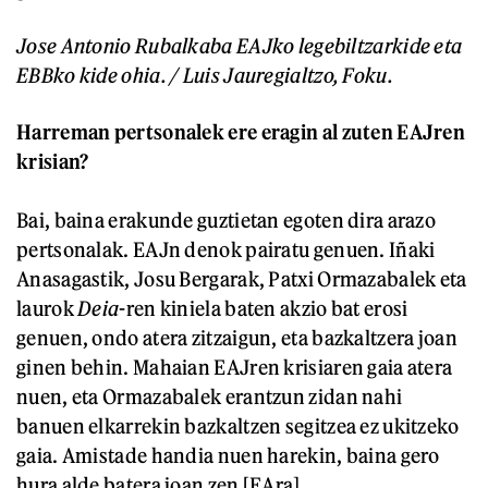
Jose Antonio Rubalkaba EAJko legebiltzarkide eta
EBBko kide ohia. / Luis Jauregialtzo, Foku.
Harreman pertsonalek ere eragin al zuten EAJren
krisian?
Bai, baina erakunde guztietan egoten dira arazo
pertsonalak. EAJn denok pairatu genuen. Iñaki
Anasagastik, Josu Bergarak, Patxi Ormazabalek eta
laurok
Deia
-ren kiniela baten akzio bat erosi
genuen, ondo atera zitzaigun, eta bazkaltzera joan
ginen behin. Mahaian EAJren krisiaren gaia atera
nuen, eta Ormazabalek erantzun zidan nahi
banuen elkarrekin bazkaltzen segitzea ez ukitzeko
gaia. Amistade handia nuen harekin, baina gero
hura alde batera joan zen [EAra].