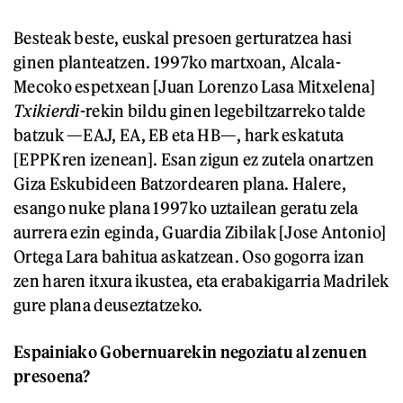
Besteak beste, euskal presoen gerturatzea hasi
ginen planteatzen. 1997ko martxoan, Alcala-
Mecoko espetxean [Juan Lorenzo Lasa Mitxelena]
Txikierdi
-rekin bildu ginen legebiltzarreko talde
batzuk —EAJ, EA, EB eta HB—, hark eskatuta
[EPPKren izenean]. Esan zigun ez zutela onartzen
Giza Eskubideen Batzordearen plana. Halere,
esango nuke plana 1997ko uztailean geratu zela
aurrera ezin eginda, Guardia Zibilak [Jose Antonio]
Ortega Lara bahitua askatzean. Oso gogorra izan
zen haren itxura ikustea, eta erabakigarria Madrilek
gure plana deuseztatzeko.
Espainiako Gobernuarekin negoziatu al zenuen
presoena?