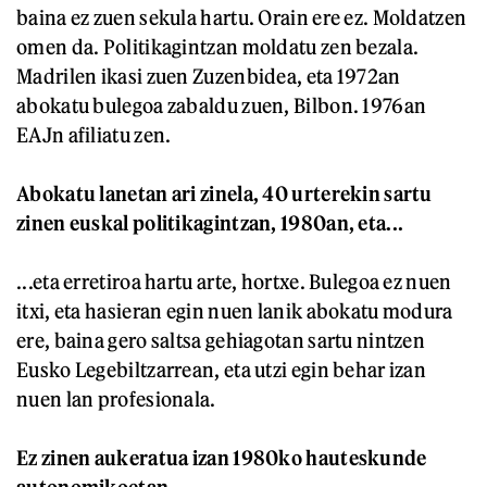
baina ez zuen sekula hartu. Orain ere ez. Moldatzen
omen da. Politikagintzan moldatu zen bezala.
Madrilen ikasi zuen Zuzenbidea, eta 1972an
abokatu bulegoa zabaldu zuen, Bilbon. 1976an
EAJn afiliatu zen.
Abokatu lanetan ari zinela, 40 urterekin sartu
zinen euskal politikagintzan, 1980an, eta...
...eta erretiroa hartu arte, hortxe. Bulegoa ez nuen
itxi, eta hasieran egin nuen lanik abokatu modura
ere, baina gero saltsa gehiagotan sartu nintzen
Eusko Legebiltzarrean, eta utzi egin behar izan
nuen lan profesionala.
Ez zinen aukeratua izan 1980ko hauteskunde