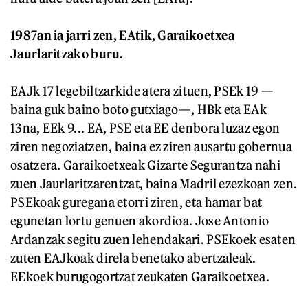
1987an ia jarri zen, EAtik, Garaikoetxea
Jaurlaritzako buru.
EAJk 17 legebiltzarkide atera zituen, PSEk 19 —
baina guk baino boto gutxiago—, HBk eta EAk
13na, EEk 9... EA, PSE eta EE denbora luzaz egon
ziren negoziatzen, baina ez ziren ausartu gobernua
osatzera. Garaikoetxeak Gizarte Segurantza nahi
zuen Jaurlaritzarentzat, baina Madril ezezkoan zen.
PSEkoak guregana etorri ziren, eta hamar bat
egunetan lortu genuen akordioa. Jose Antonio
Ardanzak segitu zuen lehendakari. PSEkoek esaten
zuten EAJkoak direla benetako abertzaleak.
EEkoek burugogortzat zeukaten Garaikoetxea.