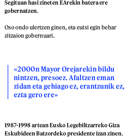
Segituan hasi zineten EArekin batera ere
gobernatzen.
Oso ondo ulertzen ginen, eta eutsi egin behar
zitzaion gobernuari.
«2000n Mayor Orejarekin bildu
nintzen, presoez. Afaltzen eman
zidan eta gehiago ez, erantzunik ez,
ezta gero ere»
1987-1998 artean Eusko Legebiltzarreko Giza
Eskubideen Batzordeko presidente izan zinen.