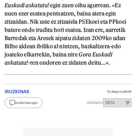
Euskadi askatuta!
egin zuen oihu agurrean. «Ez
nuen ezer esatea pentsatzen, baina atera egin
zitzaidan. Nik uste ez zitzaiela PSEkoei eta PPkoei
batere ondo iruditu hori esatea. Izan ere, aurretik
Barredak eta Aresek aipatu zidaten 2009ko udan
Bilbo aldean ibiliko al nintzen, bazkaltzera-edo
joateko elkarrekin, baina nire
Gora Euskadi
askatuta!
-ren ondoren ez zidaten deitu...».
IRUZKINAK
Ez dago iruzkinik
Iruzkin bat egin
ORDENATU