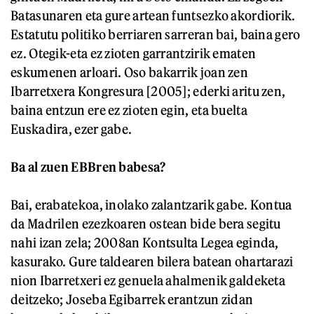
Batasunaren eta gure artean funtsezko akordiorik.
Estatutu politiko berriaren sarreran bai, baina gero
ez. Otegik-eta ez zioten garrantzirik ematen
eskumenen arloari. Oso bakarrik joan zen
Ibarretxera Kongresura [2005]; ederki aritu zen,
baina entzun ere ez zioten egin, eta buelta
Euskadira, ezer gabe.
Ba al zuen EBBren babesa?
Bai, erabatekoa, inolako zalantzarik gabe. Kontua
da Madrilen ezezkoaren ostean bide bera segitu
nahi izan zela; 2008an Kontsulta Legea eginda,
kasurako. Gure taldearen bilera batean ohartarazi
nion Ibarretxeri ez genuela ahalmenik galdeketa
deitzeko; Joseba Egibarrek erantzun zidan