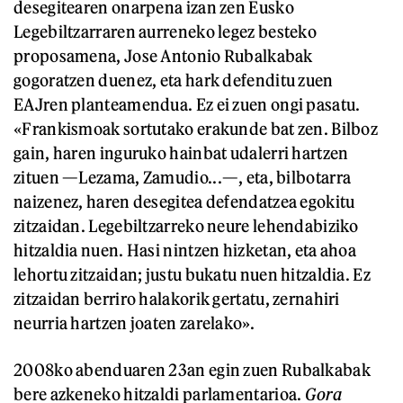
desegitearen onarpena izan zen Eusko
Legebiltzarraren aurreneko legez besteko
proposamena, Jose Antonio Rubalkabak
gogoratzen duenez, eta hark defenditu zuen
EAJren planteamendua. Ez ei zuen ongi pasatu.
«Frankismoak sortutako erakunde bat zen. Bilboz
gain, haren inguruko hainbat udalerri hartzen
zituen —Lezama, Zamudio...—, eta, bilbotarra
naizenez, haren desegitea defendatzea egokitu
zitzaidan. Legebiltzarreko neure lehendabiziko
hitzaldia nuen. Hasi nintzen hizketan, eta ahoa
lehortu zitzaidan; justu bukatu nuen hitzaldia. Ez
zitzaidan berriro halakorik gertatu, zernahiri
neurria hartzen joaten zarelako».
2008ko abenduaren 23an egin zuen Rubalkabak
bere azkeneko hitzaldi parlamentarioa.
Gora