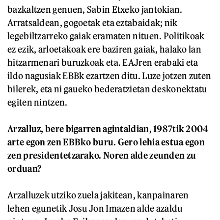
bazkaltzen genuen, Sabin Etxeko jantokian.
Arratsaldean, gogoetak eta eztabaidak; nik
legebiltzarreko gaiak eramaten nituen. Politikoak
ez ezik, arloetakoak ere baziren gaiak, halako lan
hitzarmenari buruzkoak eta. EAJren erabaki eta
ildo nagusiak EBBk ezartzen ditu. Luze jotzen zuten
bilerek, eta ni gaueko bederatzietan deskonektatu
egiten nintzen.
Arzalluz, bere bigarren agintaldian, 1987tik 2004
arte egon zen EBBko buru. Gero lehia estua egon
zen presidentetzarako. Noren alde zeunden zu
orduan?
Arzalluzek utziko zuela jakitean, kanpainaren
lehen egunetik Josu Jon Imazen alde azaldu