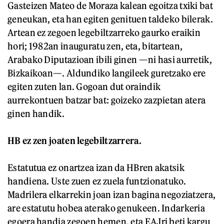
Gasteizen Mateo de Moraza kalean egoitza txiki bat
geneukan, eta han egiten genituen taldeko bilerak.
Artean ez zegoen legebiltzarreko gaurko eraikin
hori; 1982an inauguratu zen, eta, bitartean,
Arabako Diputazioan ibili ginen —ni hasi aurretik,
Bizkaikoan—. Aldundiko langileek guretzako ere
egiten zuten lan. Gogoan dut oraindik
aurrekontuen batzar bat: goizeko zazpietan atera
ginen handik.
HB ez zen joaten legebiltzarrera.
Estatutua ez onartzea izan da HBren akatsik
handiena. Uste zuen ez zuela funtzionatuko.
Madrilera elkarrekin joan izan bagina negoziatzera,
are estatutu hobea aterako genukeen. Indarkeria
egoera handia zegoen hemen, eta EAJri beti kargu