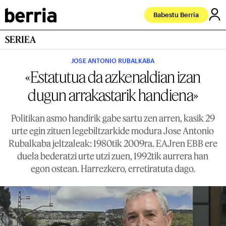
Babestu Berria
SERIEA
JOSE ANTONIO RUBALKABA
«Estatutua da azkenaldian izan
dugun arrakastarik handiena»
Politikan asmo handirik gabe sartu zen arren, kasik 29
urte egin zituen legebiltzarkide modura Jose Antonio
Rubalkaba jeltzaleak: 1980tik 2009ra. EAJren EBB ere
duela bederatzi urte utzi zuen, 1992tik aurrera han
egon ostean. Harrezkero, erretiratuta dago.