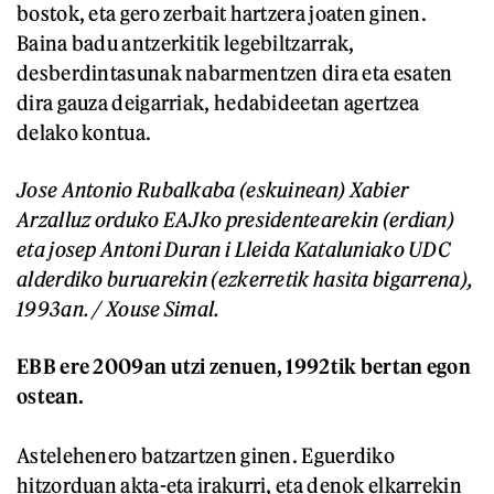
bostok, eta gero zerbait hartzera joaten ginen.
Baina badu antzerkitik legebiltzarrak,
desberdintasunak nabarmentzen dira eta esaten
dira gauza deigarriak, hedabideetan agertzea
delako kontua.
Jose Antonio Rubalkaba (eskuinean) Xabier
Arzalluz orduko EAJko presidentearekin (erdian)
eta josep Antoni Duran i Lleida Kataluniako UDC
alderdiko buruarekin (ezkerretik hasita bigarrena),
1993an. / Xouse Simal.
EBB ere 2009an utzi zenuen, 1992tik bertan egon
ostean.
Astelehenero batzartzen ginen. Eguerdiko
hitzorduan akta-eta irakurri, eta denok elkarrekin