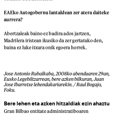
EAEko Autogobernu lantaldean zer atera daiteke
aurrera?
Abertzaleak baino ez badira ados jartzen,
Madrilera iristean ikusiko da zer gertatuko den,
baina ez luke itxura onik egoera horrek.
Jose Antonio Rubalkaba, 2008ko abenduaren 29an,
Eusko Legebiltzarrean, bere azken bilkuran, Juan
Jose Ibarretxe lehendakariarekin. / Raul Bogajo,
Foku.
Bere lehen eta azken hitzaldiak ezin ahaztu
Gran Bilbao entitate administratiboaren