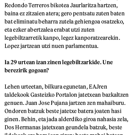
Redondo Terreros bikotea Jaurlaritza hartzen,
baina ez zitzaien atera; gero pentsatu zuten baten
bat eliminatu beharra zutela gehiengoa osatzeko,
eta ezker abertzalea erabat utzi zuten
legebiltzarretik kanpo, legez kanporatzearekin.
Lopez jartzean utzi nuen parlamentua.
Ia 29 urtean izan zinen legebiltzarkide. Une
berezirik gogoan?
Lehen urteetan, bilkura egunetan, EAJren
taldekook Gasteizko Portalon jatetxean bazkaltzen
genuen. Juan Jose Pujana jartzen zen mahaiburu.
Ondoren batzuk beste jatetxe batera joaten hasi
ginen. Behin, eta jada alderdiko giroa nahasia zela,
Dos Hermanas jatetxean geundela batzuk, beste