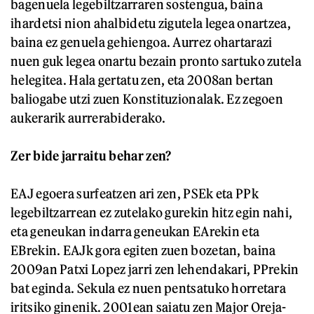
bagenuela legebiltzarraren sostengua, baina
ihardetsi nion ahalbidetu zigutela legea onartzea,
baina ez genuela gehiengoa. Aurrez ohartarazi
nuen guk legea onartu bezain pronto sartuko zutela
helegitea. Hala gertatu zen, eta 2008an bertan
baliogabe utzi zuen Konstituzionalak. Ez zegoen
aukerarik aurrerabiderako.
Zer bide jarraitu behar zen?
EAJ egoera surfeatzen ari zen, PSEk eta PPk
legebiltzarrean ez zutelako gurekin hitz egin nahi,
eta geneukan indarra geneukan EArekin eta
EBrekin. EAJk gora egiten zuen bozetan, baina
2009an Patxi Lopez jarri zen lehendakari, PPrekin
bat eginda. Sekula ez nuen pentsatuko horretara
iritsiko ginenik. 2001ean saiatu zen Major Oreja-