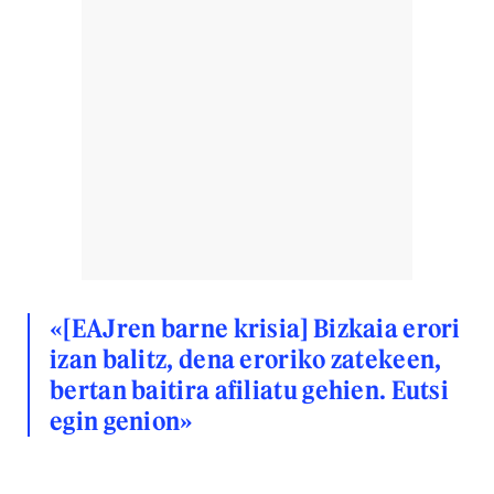
«[EAJren barne krisia] Bizkaia erori
izan balitz, dena eroriko zatekeen,
bertan baitira afiliatu gehien. Eutsi
egin genion»