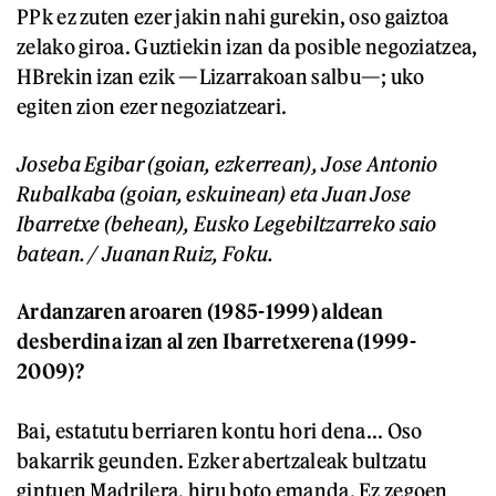
PPk ez zuten ezer jakin nahi gurekin, oso gaiztoa
zelako giroa. Guztiekin izan da posible negoziatzea,
HBrekin izan ezik —Lizarrakoan salbu—; uko
egiten zion ezer negoziatzeari.
Joseba Egibar (goian, ezkerrean), Jose Antonio
Rubalkaba (goian, eskuinean) eta Juan Jose
Ibarretxe (behean), Eusko Legebiltzarreko saio
batean. / Juanan Ruiz, Foku.
Ardanzaren aroaren (1985-1999) aldean
desberdina izan al zen Ibarretxerena (1999-
2009)?
Bai, estatutu berriaren kontu hori dena... Oso
bakarrik geunden. Ezker abertzaleak bultzatu
gintuen Madrilera, hiru boto emanda. Ez zegoen