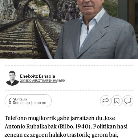
Enekoitz Esnaola
2018KO ABUZTUAREN 9A
18:59
Entzun
00:00:00
00:00:00
Telefono mugikorrik gabe jarraitzen du Jose
Antonio Rubalkabak (Bilbo, 1940). Politikan hasi
zenean ez zegoen halako trastorik; gerora bai,