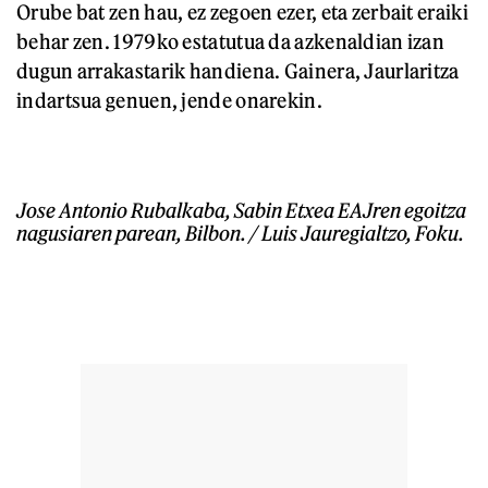
Orube bat zen hau, ez zegoen ezer, eta zerbait eraiki
behar zen. 1979ko estatutua da azkenaldian izan
dugun arrakastarik handiena. Gainera, Jaurlaritza
indartsua genuen, jende onarekin.
Jose Antonio Rubalkaba, Sabin Etxea EAJren egoitza
nagusiaren parean, Bilbon. / Luis Jauregialtzo, Foku.