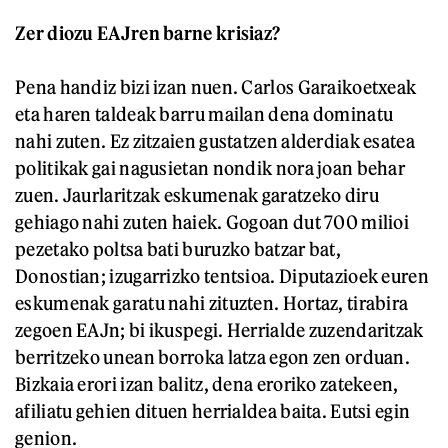
Zer diozu EAJren barne krisiaz?
Pena handiz bizi izan nuen. Carlos Garaikoetxeak
eta haren taldeak barru mailan dena dominatu
nahi zuten. Ez zitzaien gustatzen alderdiak esatea
politikak gai nagusietan nondik nora joan behar
zuen. Jaurlaritzak eskumenak garatzeko diru
gehiago nahi zuten haiek. Gogoan dut 700 milioi
pezetako poltsa bati buruzko batzar bat,
Donostian; izugarrizko tentsioa. Diputazioek euren
eskumenak garatu nahi zituzten. Hortaz, tirabira
zegoen EAJn; bi ikuspegi. Herrialde zuzendaritzak
berritzeko unean borroka latza egon zen orduan.
Bizkaia erori izan balitz, dena eroriko zatekeen,
afiliatu gehien dituen herrialdea baita. Eutsi egin
genion.