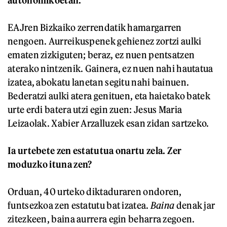
autonomikoetan.
EAJren Bizkaiko zerrendatik hamargarren
nengoen. Aurreikuspenek gehienez zortzi aulki
ematen zizkiguten; beraz, ez nuen pentsatzen
aterako nintzenik. Gainera, ez nuen nahi hautatua
izatea, abokatu lanetan segitu nahi bainuen.
Bederatzi aulki atera genituen, eta haietako batek
urte erdi batera utzi egin zuen: Jesus Maria
Leizaolak. Xabier Arzalluzek esan zidan sartzeko.
Ia urtebete zen estatutua onartu zela. Zer
moduzko ituna zen?
Orduan, 40 urteko diktaduraren ondoren,
funtsezkoa zen estatutu bat izatea.
Baina
denak jar
zitezkeen, baina aurrera egin beharra zegoen.