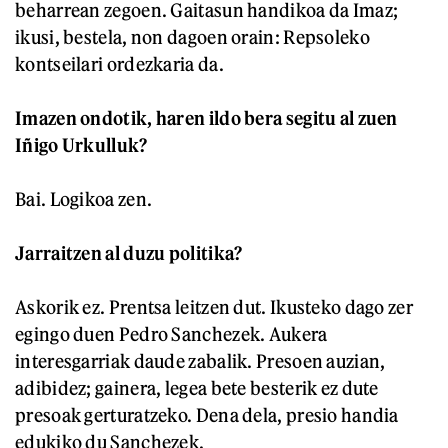
beharrean zegoen. Gaitasun handikoa da Imaz;
ikusi, bestela, non dagoen orain: Repsoleko
kontseilari ordezkaria da.
Imazen ondotik, haren ildo bera segitu al zuen
Iñigo Urkulluk?
Bai. Logikoa zen.
Jarraitzen al duzu politika?
Askorik ez. Prentsa leitzen dut. Ikusteko dago zer
egingo duen Pedro Sanchezek. Aukera
interesgarriak daude zabalik. Presoen auzian,
adibidez; gainera, legea bete besterik ez dute
presoak gerturatzeko. Dena dela, presio handia
edukiko du Sanchezek.