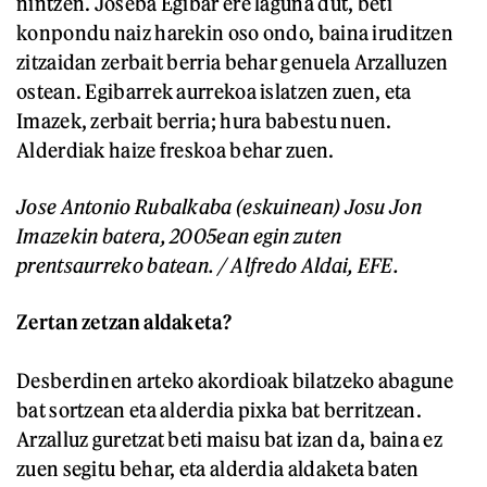
nintzen. Joseba Egibar ere laguna dut, beti
konpondu naiz harekin oso ondo, baina iruditzen
zitzaidan zerbait berria behar genuela Arzalluzen
ostean. Egibarrek aurrekoa islatzen zuen, eta
Imazek, zerbait berria; hura babestu nuen.
Alderdiak haize freskoa behar zuen.
Jose Antonio Rubalkaba (eskuinean) Josu Jon
Imazekin batera, 2005ean egin zuten
prentsaurreko batean. / Alfredo Aldai, EFE.
Zertan zetzan aldaketa?
Desberdinen arteko akordioak bilatzeko abagune
bat sortzean eta alderdia pixka bat berritzean.
Arzalluz guretzat beti maisu bat izan da, baina ez
zuen segitu behar, eta alderdia aldaketa baten