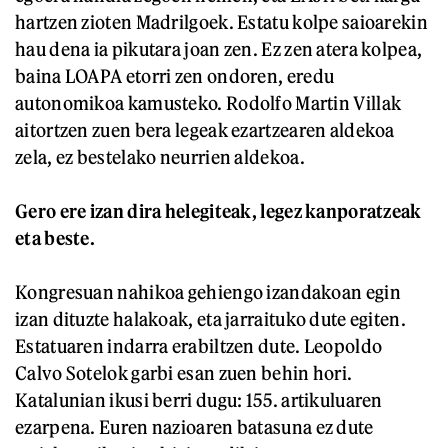
hartzen zioten Madrilgoek. Estatu kolpe saioarekin
hau dena ia pikutara joan zen. Ez zen atera kolpea,
baina LOAPA etorri zen ondoren, eredu
autonomikoa kamusteko. Rodolfo Martin Villak
aitortzen zuen bera legeak ezartzearen aldekoa
zela, ez bestelako neurrien aldekoa.
Gero ere izan dira helegiteak, legez kanporatzeak
eta beste.
Kongresuan nahikoa gehiengo izandakoan egin
izan dituzte halakoak, eta jarraituko dute egiten.
Estatuaren indarra erabiltzen dute. Leopoldo
Calvo Sotelok garbi esan zuen behin hori.
Katalunian ikusi berri dugu: 155. artikuluaren
ezarpena. Euren nazioaren batasuna ez dute