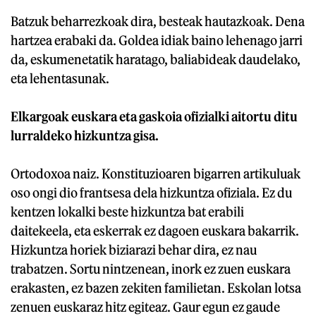
Batzuk beharrezkoak dira, besteak hautazkoak. Dena
hartzea erabaki da. Goldea idiak baino lehenago jarri
da, eskumenetatik haratago, baliabideak daudelako,
eta lehentasunak.
Elkargoak euskara eta gaskoia ofizialki aitortu ditu
lurraldeko hizkuntza gisa.
Ortodoxoa naiz. Konstituzioaren bigarren artikuluak
oso ongi dio frantsesa dela hizkuntza ofiziala. Ez du
kentzen lokalki beste hizkuntza bat erabili
daitekeela, eta eskerrak ez dagoen euskara bakarrik.
Hizkuntza horiek biziarazi behar dira, ez nau
trabatzen. Sortu nintzenean, inork ez zuen euskara
erakasten, ez bazen zekiten familietan. Eskolan lotsa
zenuen euskaraz hitz egiteaz. Gaur egun ez gaude