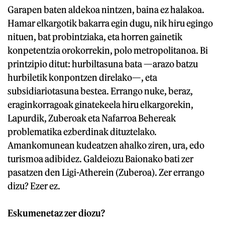
Garapen baten aldekoa nintzen, baina ez halakoa.
Hamar elkargotik bakarra egin dugu, nik hiru egingo
nituen, bat probintziaka, eta horren gainetik
konpetentzia orokorrekin, polo metropolitanoa. Bi
printzipio ditut: hurbiltasuna bata —arazo batzu
hurbiletik konpontzen direlako—, eta
subsidiariotasuna bestea. Errango nuke, beraz,
eraginkorragoak ginatekeela hiru elkargorekin,
Lapurdik, Zuberoak eta Nafarroa Behereak
problematika ezberdinak dituztelako.
Amankomunean kudeatzen ahalko ziren, ura, edo
turismoa adibidez. Galdeiozu Baionako bati zer
pasatzen den Ligi-Atherein (Zuberoa). Zer errango
dizu? Ezer ez.
Eskumenetaz zer diozu?