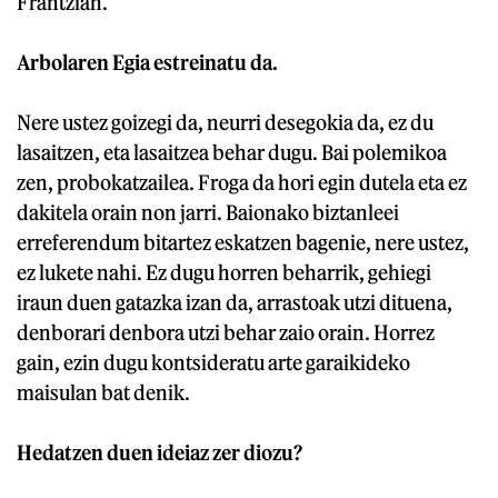
Frantzian.
Arbolaren Egia estreinatu da.
Nere ustez goizegi da, neurri desegokia da, ez du
lasaitzen, eta lasaitzea behar dugu. Bai polemikoa
zen, probokatzailea. Froga da hori egin dutela eta ez
dakitela orain non jarri. Baionako biztanleei
erreferendum bitartez eskatzen bagenie, nere ustez,
ez lukete nahi. Ez dugu horren beharrik, gehiegi
iraun duen gatazka izan da, arrastoak utzi dituena,
denborari denbora utzi behar zaio orain. Horrez
gain, ezin dugu kontsideratu arte garaikideko
maisulan bat denik.
Hedatzen duen ideiaz zer diozu?