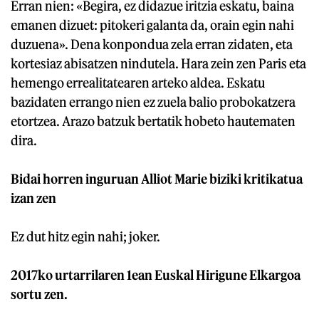
Erran nien: «Begira, ez didazue iritzia eskatu, baina
emanen dizuet: pitokeri galanta da, orain egin nahi
duzuena». Dena konpondua zela erran zidaten, eta
kortesiaz abisatzen nindutela. Hara zein zen Paris eta
hemengo errealitatearen arteko aldea. Eskatu
bazidaten errango nien ez zuela balio probokatzera
etortzea. Arazo batzuk bertatik hobeto hautematen
dira.
Bidai horren inguruan Alliot Marie biziki kritikatua
izan zen
Ez dut hitz egin nahi; joker.
2017ko urtarrilaren 1ean Euskal Hirigune Elkargoa
sortu zen.