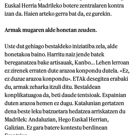
Euskal Herria Madrileko botere zentralaren kontra
izan da. Haien arteko gerra bat da, ez gurekin.
Armak mugaren alde honetan zeuden.
Uste dut gehiago bestaldeko iniziatiba zela, alde
honetakoa baino. Harritu naiz jende batek
bereganatzea bake artisauak, Kanbo... Lehen lerroan
ez zirenek erraten dute arazoa konpondu dutela. «Ez,
ez duzue arazoa konpondu». ETAk desegitea erabaki
du, armak zeharka itzuli ditu. Bestaldean
konplikatuagoa da, beti daude tentsioak. Espainian
duten arazoa hemen ez dugu. Katalunian gertatzen
dena beste leku batzuetara hedatzea arriskatzen du
Madrilek: Andaluzian, Hego Euskal Herrian,
Galizian. Ez gara batere kontestu berdinean