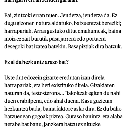
Bai, zintzoki erran nuen. Jendetza, jendetza da. Ez
dugu gizonen natura aldatuko, batzuentzat bereziki;
harrapariak. Arras gustuko ditut emakumeak, baina
inoiz ez zait burutik pasa jarrera edo portaera
desegoki bat izatea batekin. Basapiztiak dira batzuk.
Ez al da hezkuntz arazo bat?
Uste dut edozein gizarte eredutan izan direla
harrapariak, eta beti existituko direla. Gizakiaren
naturan da, testosterona... Bakoitzak egiten du nahi
duen erabilpena, edo ahal duena. Kasu guzietan
hezkuntza bada, baina faktore asko dira. Ez du balio
batzuengan gogoak piztea. Guraso banintz, eta alaba
nerabe bat banu, janzkera batzu ez nituzke