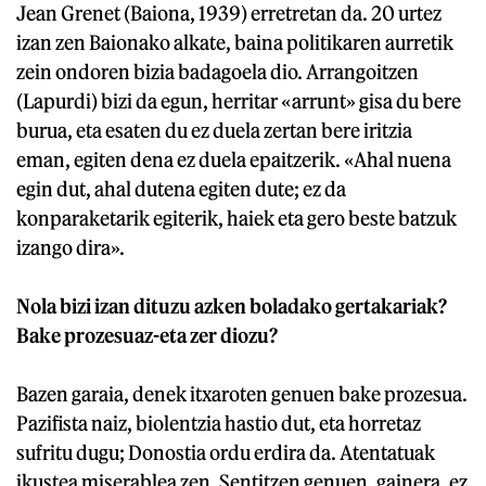
Jean Grenet (Baiona, 1939) erretretan da. 20 urtez
izan zen Baionako alkate, baina politikaren aurretik
zein ondoren bizia badagoela dio. Arrangoitzen
(Lapurdi) bizi da egun, herritar «arrunt» gisa du bere
burua, eta esaten du ez duela zertan bere iritzia
eman, egiten dena ez duela epaitzerik. «Ahal nuena
egin dut, ahal dutena egiten dute; ez da
konparaketarik egiterik, haiek eta gero beste batzuk
izango dira».
Nola bizi izan dituzu azken boladako gertakariak?
Bake prozesuaz-eta zer diozu?
Bazen garaia, denek itxaroten genuen bake prozesua.
Pazifista naiz, biolentzia hastio dut, eta horretaz
sufritu dugu; Donostia ordu erdira da. Atentatuak
ikustea miserablea zen. Sentitzen genuen, gainera, ez