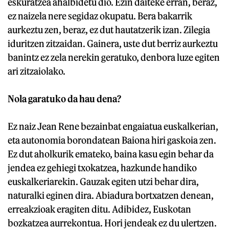
eskuratzea ahalbidetu dio. Ezin daiteke erran, beraz,
ez naizela nere segidaz okupatu. Bera bakarrik
aurkeztu zen, beraz, ez dut hautatzerik izan. Zilegia
iduritzen zitzaidan. Gainera, uste dut berriz aurkeztu
banintz ez zela nerekin geratuko, denbora luze egiten
ari zitzaiolako.
Nola garatuko da hau dena?
Ez naiz Jean Rene bezainbat engaiatua euskalkerian,
eta autonomia borondatean Baiona hiri gaskoia zen.
Ez dut aholkurik emateko, baina kasu egin behar da
jendea ez gehiegi txokatzea, hazkunde handiko
euskalkeriarekin. Gauzak egiten utzi behar dira,
naturalki eginen dira. Abiadura bortxatzen denean,
erreakzioak eragiten ditu. Adibidez, Euskotan
bozkatzea aurrekontua. Hori jendeak ez du ulertzen.