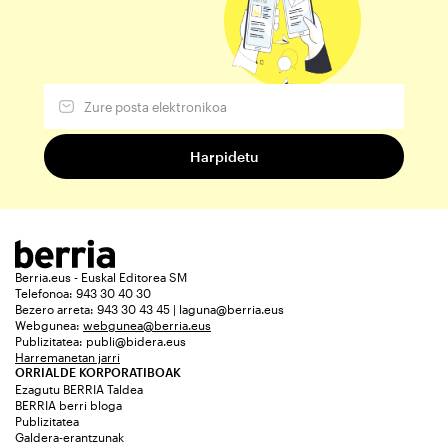
Berria.eus - Euskal Editorea SM
Telefonoa: 943 30 40 30
Bezero arreta: 943 30 43 45 | laguna@berria.eus
Webgunea:
webgunea@berria.eus
Publizitatea:
publi@bidera.eus
Harremanetan jarri
ORRIALDE KORPORATIBOAK
Ezagutu BERRIA Taldea
BERRIA berri bloga
Publizitatea
Galdera-erantzunak