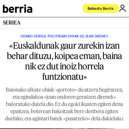
Babestu Berria
SERIEA
UDAKO SERIEA. POLITIKARI OHIAK (II) JEAN GRENET.
«Euskaldunak gaur zurekin izan
behar dituzu, koipea eman, baina
nik ez dut inoiz horrela
funtzionatu»
Baionako alkate ohiak «gorroto» du atzera begiratzea,
eta egindakoa «joan ondoren geratzen direnek»
baloratuko dutela dio. Ez du egoki ikusten egiten dena
epaitzea, boterean bakoitzak bere denbora egiten
duelako, eta agintari batek «pasatzeko» dela dakielako.