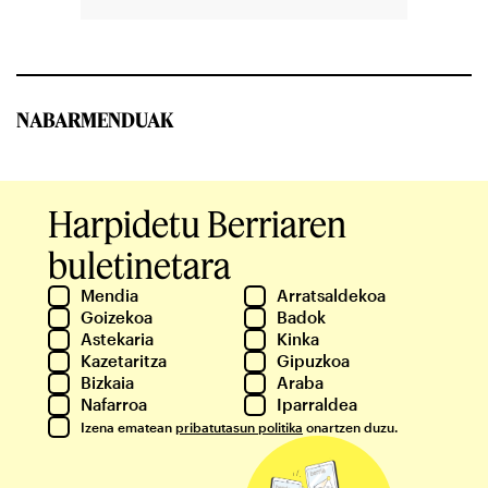
NABARMENDUAK
Harpidetu Berriaren
buletinetara
Mendia
Arratsaldekoa
Goizekoa
Badok
Astekaria
Kinka
Kazetaritza
Gipuzkoa
Bizkaia
Araba
Nafarroa
Iparraldea
Izena ematean
pribatutasun politika
onartzen duzu.