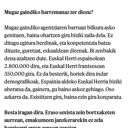
Mugaz gaindiko harremanaz zer diozu?
Mugaz gaindiko agentziaren barruan bilkura asko
genituen, baina ohartzen gira biziki zaila dela. Ez
ditugu egitura berdinak, eta konpetentzia batzu
dituzte, guretzat, eskualdean direnak. Bi zenbakik
dena azaltzen dute. Euskal Herri espainolean
2.800.000 dira, eta Euskal Herri frantsesean
350.000 gira. Ez da besterik, horiek dira indar
demografikoak. Espainia aldeko Euskal Herria biziki
aberatsa da, gainera, gu baino askoz gehiago. Oso
azkarra da. Existitzen gira, baina ezin gira konparatu.
Besta iragan dira. Eraso sexista zein bortxaketen
aurrean, emakumeen janzkerarekin ez zela
harrigarri erran zenuen garaian.