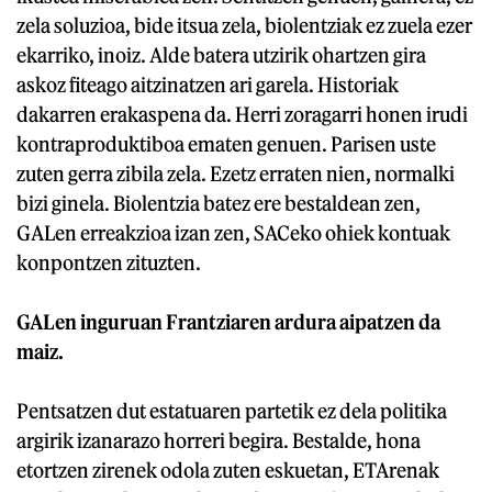
zela soluzioa, bide itsua zela, biolentziak ez zuela ezer
ekarriko, inoiz. Alde batera utzirik ohartzen gira
askoz fiteago aitzinatzen ari garela. Historiak
dakarren erakaspena da. Herri zoragarri honen irudi
kontraproduktiboa ematen genuen. Parisen uste
zuten gerra zibila zela. Ezetz erraten nien, normalki
bizi ginela. Biolentzia batez ere bestaldean zen,
GALen erreakzioa izan zen, SACeko ohiek kontuak
konpontzen zituzten.
GALen inguruan Frantziaren ardura aipatzen da
maiz.
Pentsatzen dut estatuaren partetik ez dela politika
argirik izanarazo horreri begira. Bestalde, hona
etortzen zirenek odola zuten eskuetan, ETArenak