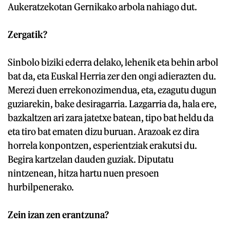
Aukeratzekotan Gernikako arbola nahiago dut.
Zergatik?
Sinbolo biziki ederra delako, lehenik eta behin arbol
bat da, eta Euskal Herria zer den ongi adierazten du.
Merezi duen errekonozimendua, eta, ezagutu dugun
guziarekin, bake desiragarria. Lazgarria da, hala ere,
bazkaltzen ari zara jatetxe batean, tipo bat heldu da
eta tiro bat ematen dizu buruan. Arazoak ez dira
horrela konpontzen, esperientziak erakutsi du.
Begira kartzelan dauden guziak. Diputatu
nintzenean, hitza hartu nuen presoen
hurbilpenerako.
Zein izan zen erantzuna?