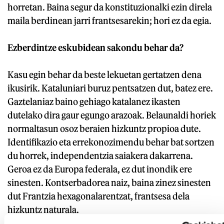
horretan. Baina segur da konstituzionalki ezin direla
maila berdinean jarri frantsesarekin; hori ez da egia.
Ezberdintze eskubidean sakondu behar da?
Kasu egin behar da beste lekuetan gertatzen dena
ikusirik. Kataluniari buruz pentsatzen dut, batez ere.
Gaztelaniaz baino gehiago katalanez ikasten
dutelako dira gaur egungo arazoak. Belaunaldi horiek
normaltasun osoz beraien hizkuntz propioa dute.
Identifikazio eta errekonozimendu behar bat sortzen
du horrek, independentzia saiakera dakarrena.
Geroa ez da Europa federala, ez dut inondik ere
sinesten. Kontserbadorea naiz, baina zinez sinesten
dut Frantzia hexagonalarentzat, frantsesa dela
hizkuntz naturala.