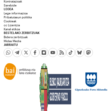
Kontratazioak
Sarebide
LEGEA
Lege informazioa
Pribatutasun politika
Cookieak
cc Lizentzia
Kanal etikoa
BESTELAKO ZERBITZUAK
Bidera zerbitzuak
Midas Media
JARRAITU