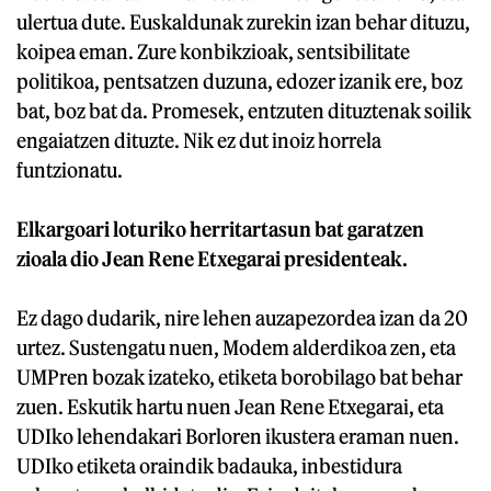
ulertua dute. Euskaldunak zurekin izan behar dituzu,
koipea eman. Zure konbikzioak, sentsibilitate
politikoa, pentsatzen duzuna, edozer izanik ere, boz
bat, boz bat da. Promesek, entzuten dituztenak soilik
engaiatzen dituzte. Nik ez dut inoiz horrela
funtzionatu.
Elkargoari loturiko herritartasun bat garatzen
zioala dio Jean Rene Etxegarai presidenteak.
Ez dago dudarik, nire lehen auzapezordea izan da 20
urtez. Sustengatu nuen, Modem alderdikoa zen, eta
UMPren bozak izateko, etiketa borobilago bat behar
zuen. Eskutik hartu nuen Jean Rene Etxegarai, eta
UDIko lehendakari Borloren ikustera eraman nuen.
UDIko etiketa oraindik badauka, inbestidura