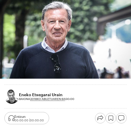
Eneko Etxegarai Urain
2018KO ABUZTUAREN 8A
BAIONA
00:00
Entzun
00:00:00
00:00:00