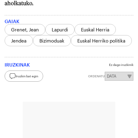
aholkatuko.
GAIAK
Grenet, Jean
Lapurdi
Euskal Herria
Jendea
Bizimoduak
Euskal Herriko politika
IRUZKINAK
Ez dago iruzkinik
Iruzkin bat egin
ORDENATU