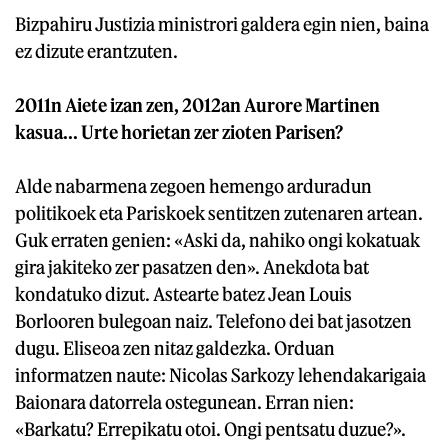
Bizpahiru Justizia ministrori galdera egin nien, baina
ez dizute erantzuten.
2011n Aiete izan zen, 2012an Aurore Martinen
kasua... Urte horietan zer zioten Parisen?
Alde nabarmena zegoen hemengo arduradun
politikoek eta Pariskoek sentitzen zutenaren artean.
Guk erraten genien: «Aski da, nahiko ongi kokatuak
gira jakiteko zer pasatzen den». Anekdota bat
kondatuko dizut. Astearte batez Jean Louis
Borlooren bulegoan naiz. Telefono dei bat jasotzen
dugu. Eliseoa zen nitaz galdezka. Orduan
informatzen naute: Nicolas Sarkozy lehendakarigaia
Baionara datorrela ostegunean. Erran nien:
«Barkatu? Errepikatu otoi. Ongi pentsatu duzue?».