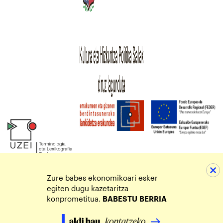
Zure babes ekonomikoari esker
egiten dugu kazetaritza
konprometitua.
BABESTU
BERRIA