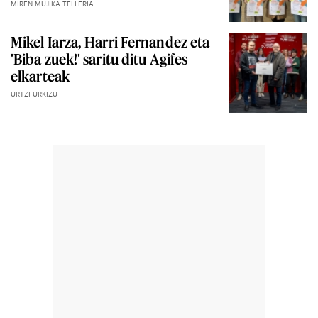
MIREN MUJIKA TELLERIA
Mikel Iarza, Harri Fernandez eta
'Biba zuek!' saritu ditu Agifes
elkarteak
URTZI URKIZU