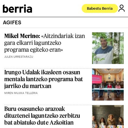
Babestu Berria
AGIFES
Mikel Merino:
«Aitzindariak izan
gara elkarri laguntzeko
programa egiteko eran»
JULEN URRESTARAZU
Irungo Udalak ikasleen osasun
mentala lantzeko programa bat
jarriko du martxan
MIREN MUJIKA TELLERIA
Buru osasuneko arazoak
dituztenei laguntzeko zerbitzu
bat abiatuko dute Azkoitian