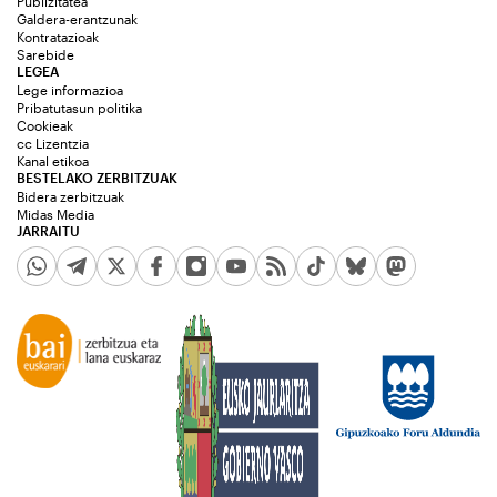
Publizitatea
Galdera-erantzunak
Kontratazioak
Sarebide
LEGEA
Lege informazioa
Pribatutasun politika
Cookieak
cc Lizentzia
Kanal etikoa
BESTELAKO ZERBITZUAK
Bidera zerbitzuak
Midas Media
JARRAITU