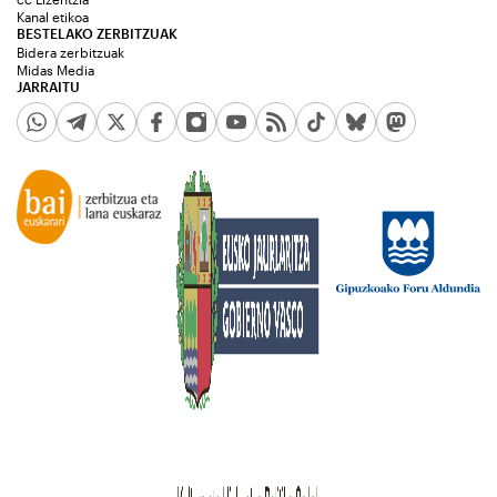
Kanal etikoa
BESTELAKO ZERBITZUAK
Bidera zerbitzuak
Midas Media
JARRAITU