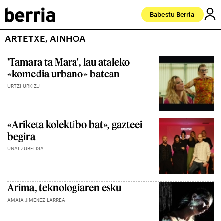
Babestu Berria
ARTETXE, AINHOA
'Tamara ta Mara', lau ataleko
«komedia urbano» batean
URTZI URKIZU
«Ariketa kolektibo bat», gazteei
begira
UNAI ZUBELDIA
Arima, teknologiaren esku
AMAIA JIMENEZ LARREA