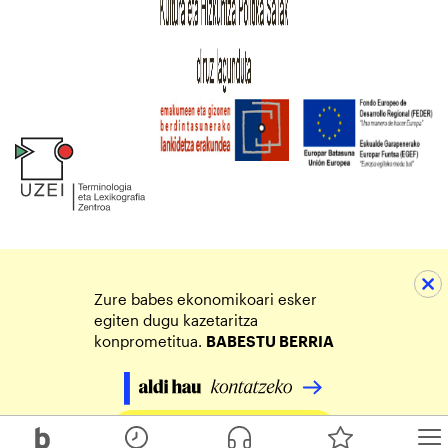
Zure babes ekonomikoari esker
egiten dugu kazetaritza
konprometitua.
BABESTU BERRIA
Egin zure ekarpena