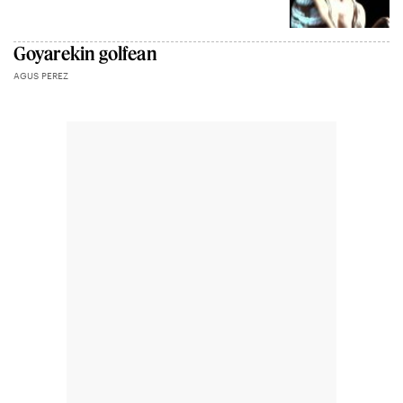
Goyarekin golfean
AGUS PEREZ