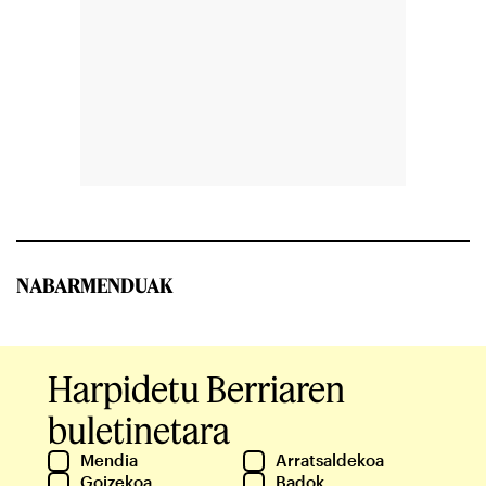
NABARMENDUAK
Harpidetu Berriaren
buletinetara
Mendia
Arratsaldekoa
Goizekoa
Badok