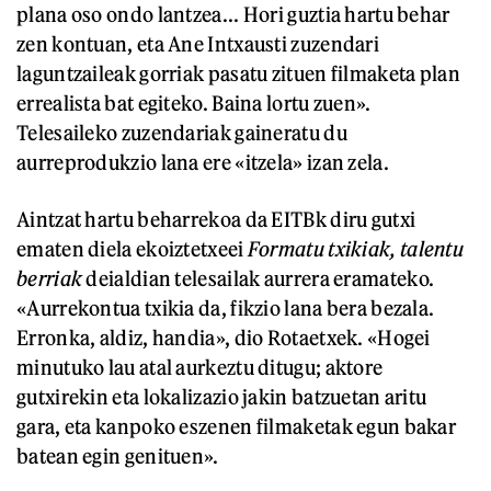
plana oso ondo lantzea... Hori guztia hartu behar
zen kontuan, eta Ane Intxausti zuzendari
laguntzaileak gorriak pasatu zituen filmaketa plan
errealista bat egiteko. Baina lortu zuen».
Telesaileko zuzendariak gaineratu du
aurreprodukzio lana ere «itzela» izan zela.
Aintzat hartu beharrekoa da EITBk diru gutxi
ematen diela ekoiztetxeei
Formatu txikiak, talentu
berriak
deialdian telesailak aurrera eramateko.
«Aurrekontua txikia da, fikzio lana bera bezala.
Erronka, aldiz, handia», dio Rotaetxek. «Hogei
minutuko lau atal aurkeztu ditugu; aktore
gutxirekin eta lokalizazio jakin batzuetan aritu
gara, eta kanpoko eszenen filmaketak egun bakar
batean egin genituen».