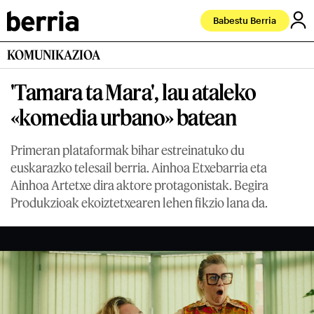
Babestu Berria
KOMUNIKAZIOA
'Tamara ta Mara', lau ataleko
«komedia urbano» batean
Primeran plataformak bihar estreinatuko du
euskarazko telesail berria. Ainhoa Etxebarria eta
Ainhoa Artetxe dira aktore protagonistak. Begira
Produkzioak ekoiztetxearen lehen fikzio lana da.