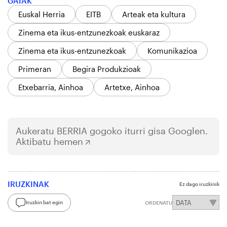
GAIAK
Euskal Herria
EITB
Arteak eta kultura
Zinema eta ikus-entzunezkoak euskaraz
Zinema eta ikus-entzunezkoak
Komunikazioa
Primeran
Begira Produkzioak
Etxebarria, Ainhoa
Artetxe, Ainhoa
Aukeratu
BERRIA
gogoko iturri gisa Googlen.
Aktibatu hemen
IRUZKINAK
Ez dago iruzkinik
Iruzkin bat egin
ORDENATU