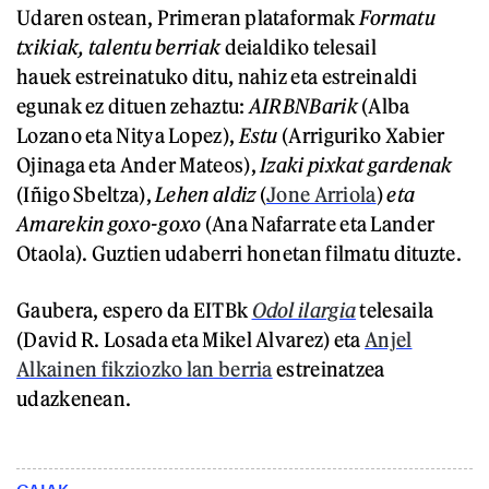
Udaren ostean, Primeran plataformak
Formatu
txikiak, talentu berriak
deialdiko telesail
hauek estreinatuko ditu, nahiz eta estreinaldi
egunak ez dituen zehaztu:
AIRBNBarik
(Alba
Lozano eta Nitya Lopez),
Estu
(Arriguriko Xabier
Ojinaga eta Ander Mateos),
Izaki pixkat gardenak
(Iñigo Sbeltza),
Lehen aldiz
(
Jone Arriola
)
eta
Amarekin goxo-goxo
(Ana Nafarrate eta Lander
Otaola). Guztien udaberri honetan filmatu dituzte.
Gaubera, espero da EITBk
Odol ilargia
telesaila
(David R. Losada eta Mikel Alvarez) eta
Anjel
Alkainen fikziozko lan berria
estreinatzea
udazkenean.