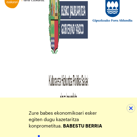
Zure babes ekonomikoari esker
egiten dugu kazetaritza
konprometitua.
BABESTU BERRIA