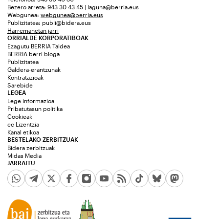
Bezero arreta: 943 30 43 45 | laguna@berria.eus
Webgunea:
webgunea@berria.eus
Publizitatea:
publi@bidera.eus
Harremanetan jarri
ORRIALDE KORPORATIBOAK
Ezagutu BERRIA Taldea
BERRIA berri bloga
Publizitatea
Galdera-erantzunak
Kontratazioak
Sarebide
LEGEA
Lege informazioa
Pribatutasun politika
Cookieak
cc Lizentzia
Kanal etikoa
BESTELAKO ZERBITZUAK
Bidera zerbitzuak
Midas Media
JARRAITU