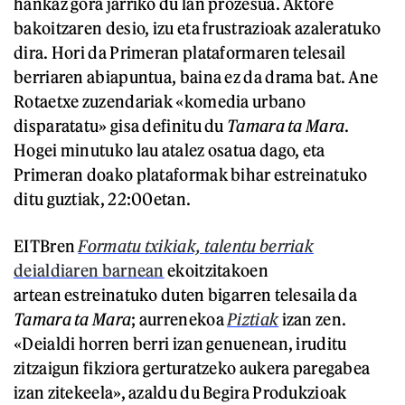
hankaz gora jarriko du lan prozesua. Aktore
bakoitzaren desio, izu eta frustrazioak azaleratuko
dira. Hori da Primeran plataformaren telesail
berriaren abiapuntua, baina ez da drama bat. Ane
Rotaetxe zuzendariak «komedia urbano
disparatatu» gisa definitu du
Tamara ta Mara
.
Hogei minutuko lau atalez osatua dago, eta
Primeran doako plataformak bihar estreinatuko
ditu guztiak, 22:00etan.
EITBren
Formatu txikiak, talentu berriak
deialdiaren barnean
ekoitzitakoen
artean estreinatuko duten bigarren telesaila da
Tamara ta Mara
; aurrenekoa
Piztiak
izan zen.
«Deialdi horren berri izan genuenean, iruditu
zitzaigun fikziora gerturatzeko aukera paregabea
izan zitekeela», azaldu du Begira Produkzioak