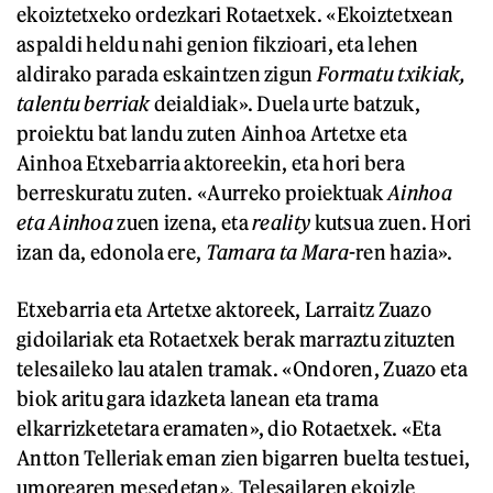
ekoiztetxeko ordezkari Rotaetxek. «Ekoiztetxean
aspaldi heldu nahi genion fikzioari, eta lehen
aldirako parada eskaintzen zigun
Formatu txikiak,
talentu berriak
deialdiak». Duela urte batzuk,
proiektu bat landu zuten Ainhoa Artetxe eta
Ainhoa Etxebarria aktoreekin, eta hori bera
berreskuratu zuten. «Aurreko proiektuak
Ainhoa
eta Ainhoa
zuen izena, eta
reality
kutsua zuen. Hori
izan da, edonola ere,
Tamara ta Mara
-ren hazia».
Etxebarria eta Artetxe aktoreek, Larraitz Zuazo
gidoilariak eta Rotaetxek berak marraztu zituzten
telesaileko lau atalen tramak. «Ondoren, Zuazo eta
biok aritu gara idazketa lanean eta trama
elkarrizketetara eramaten», dio Rotaetxek. «Eta
Antton Telleriak eman zien bigarren buelta testuei,
umorearen mesedetan». Telesailaren ekoizle