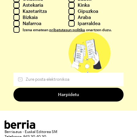
Astekaria
Kinka
Kazetaritza
Gipuzkoa
Bizkaia
Araba
Nafarroa
Iparraldea
Izena ematean
pribatutasun politika
onartzen duzu.
Berria.eus - Euskal Editorea SM
Telefonoa: 943 30 40 30