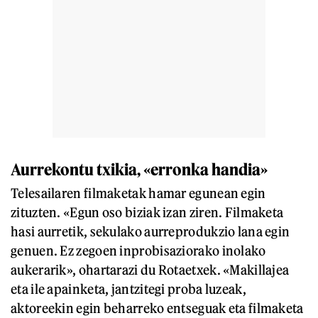
Aurrekontu txikia, «erronka handia»
Telesailaren filmaketak hamar egunean egin
zituzten. «Egun oso biziak izan ziren. Filmaketa
hasi aurretik, sekulako aurreprodukzio lana egin
genuen. Ez zegoen inprobisaziorako inolako
aukerarik», ohartarazi du Rotaetxek. «Makillajea
eta ile apainketa, jantzitegi proba luzeak,
aktoreekin egin beharreko entseguak eta filmaketa