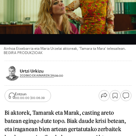
Ainhoa Etxebarria eta Maria Urzelai aktoreak, 'Tamara ta Mara' telesailean.
BEGIRA PRODUKZIOAK
Urtzi Urkizu
2026KO EKAINAREN 3A
08:00
Entzun
00:00:00
00:06:39
Bi aktorek, Tamarak eta Marak, casting areto
batean egingo dute topo. Biak daude krisi betean,
eta iraganean bien artean gertatutako zerbaitek