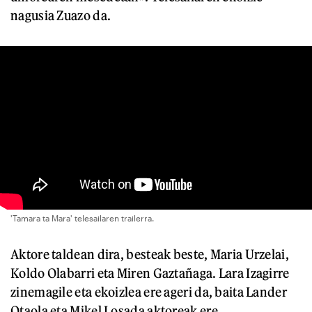
nagusia Zuazo da.
'Tamara ta Mara' telesailaren trailerra.
Aktore taldean dira, besteak beste, Maria Urzelai,
Koldo Olabarri eta Miren Gaztañaga. Lara Izagirre
zinemagile eta ekoizlea ere ageri da, baita Lander
Otaola eta Mikel Losada aktoreak ere.