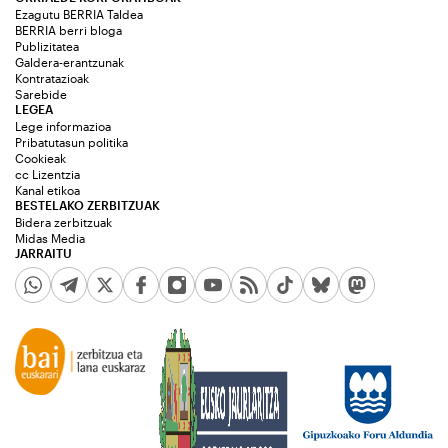
Ezagutu BERRIA Taldea
BERRIA berri bloga
Publizitatea
Galdera-erantzunak
Kontratazioak
Sarebide
LEGEA
Lege informazioa
Pribatutasun politika
Cookieak
cc Lizentzia
Kanal etikoa
BESTELAKO ZERBITZUAK
Bidera zerbitzuak
Midas Media
JARRAITU