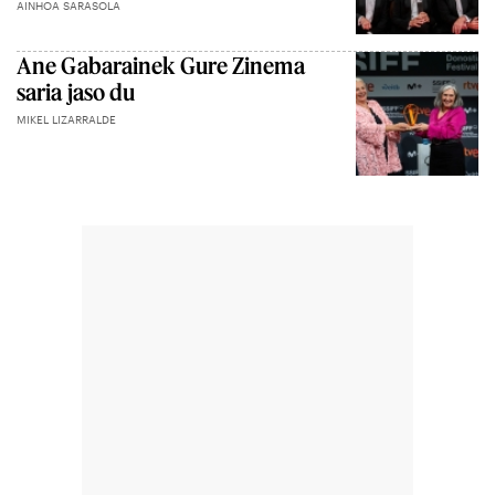
AINHOA SARASOLA
Ane Gabarainek Gure Zinema
saria jaso du
MIKEL LIZARRALDE