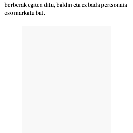
berberak egiten ditu, baldin eta ez bada pertsonaia
oso markatu bat.