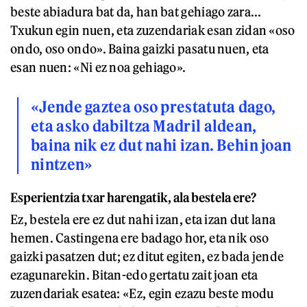
beste abiadura bat da, han bat gehiago zara...
Txukun egin nuen, eta zuzendariak esan zidan «oso
ondo, oso ondo». Baina gaizki pasatu nuen, eta
esan nuen: «Ni ez noa gehiago».
«Jende gaztea oso prestatuta dago,
eta asko dabiltza Madril aldean,
baina nik ez dut nahi izan. Behin joan
nintzen»
Esperientzia txar harengatik, ala bestela ere?
Ez, bestela ere ez dut nahi izan, eta izan dut lana
hemen. Castingena ere badago hor, eta nik oso
gaizki pasatzen dut; ez ditut egiten, ez bada jende
ezagunarekin. Bitan-edo gertatu zait joan eta
zuzendariak esatea: «Ez, egin ezazu beste modu