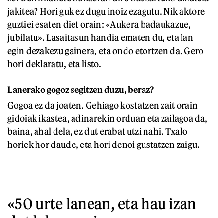
jakitea? Hori guk ez dugu inoiz ezagutu. Nik aktore
guztiei esaten diet orain: «Aukera badaukazue,
jubilatu». Lasaitasun handia ematen du, eta lan
egin dezakezu gainera, eta ondo etortzen da. Gero
hori deklaratu, eta listo.
Lanerako gogoz segitzen duzu, beraz?
Gogoa ez da joaten. Gehiago kostatzen zait orain
gidoiak ikastea, adinarekin orduan eta zailagoa da,
baina, ahal dela, ez dut erabat utzi nahi. Txalo
horiek hor daude, eta hori denoi gustatzen zaigu.
«50 urte lanean, eta hau izan