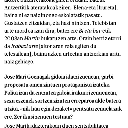
Antzertitik ateratakoak ziren, Elena-eta [Irureta],
baina ni ez naiz inongo eskolatatik pasatu.
Gustatzen zitzaidan, eta hasi nintzen. Telebistan
urte mordoa izan dira, batez ere
Bi eta bat-
etik
2008an
Martin
bukatu zen arte. Orain berriz etorri
da
Irabazi arte
[aitonaren rola egiten du
telesailean], baina azken urteetan antzerkian aritu
naiz gehiago.
Jose Mari Goenagak gidoia idatzi zuenean, garbi
proposatu omen zintuen protagonista izateko.
Polita izan da entzutea gidoia irakurri zenuenean,
sexu eszenek sortzen zizuten erreparoa alde batera
utzita, «nik hau egin dezaket» pentsatu zenuela zuk
ere. Zer ikusi zenuen testuan?
Jose Marik idazterakoan duen sentsibilitatea