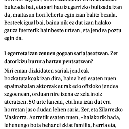
bultzada bat, eta sari hau izugarrizko bultzada izan
da, maitasun hori lehertu egin izan balitz bezala.
Besteek igual bai, baina nik ez dut izan halako
gauza fuerterik hainbeste urtean, eta jendea poztu
egin da.
Legorreta izan zenuen gogoan saria jasotzean. Zer
datorkizu burura hartan pentsatzean?
Niri eman dizkidaten sariak jendeak
bozkatutakoak izan dira, baina beti esaten nuen
epaimahaian aktoreak eurak edo ofizioko jendea
zegoenean, orduan nire izena ez zela inoiz
ateratzen. 50 urte lanean, eta hau izan dut era
horretan jaso dudan lehen saria. Zer, eta Zilarrezko
Maskorra. Aurretik esaten nuen, «halakorik bada,
lehenengo bota behar dizkiat familia, herria eta,