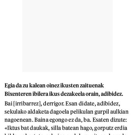
Egia da zu kalean oinez ikusten zaituenak
Bixenteren ibilera ikus dezakeela orain, adibidez.
Bai [irribarrez], derrigor. Esan didate, adibidez,
sekulako aldaketa dagoela pelikulan gurpil aulkian
nagoenean. Baina egongo ez da, ba. Esaten dizute:
«Iktus bat daukak, silla batean hago, gorputz erdia