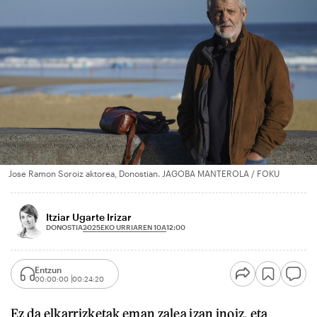
Jose Ramon Soroiz aktorea, Donostian. JAGOBA MANTEROLA / FOKU
Itziar Ugarte Irizar
2025EKO URRIAREN 10A
DONOSTIA
12:00
Entzun
00:00:00
00:24:20
Ez da elkarrizketak eman zalea izan inoiz, eta