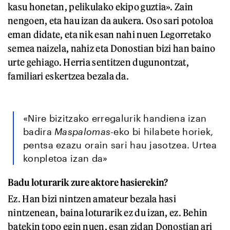
kasu honetan, pelikulako ekipo guztia». Zain
nengoen, eta hau izan da aukera. Oso sari potoloa
eman didate, eta nik esan nahi nuen Legorretako
semea naizela, nahiz eta Donostian bizi han baino
urte gehiago. Herria sentitzen dugunontzat,
familiari eskertzea bezala da.
«Nire bizitzako erregalurik handiena izan
badira
Maspalomas
-eko bi hilabete horiek,
pentsa ezazu orain sari hau jasotzea. Urtea
konpletoa izan da»
Badu loturarik zure aktore hasierekin?
Ez. Han bizi nintzen amateur bezala hasi
nintzenean, baina loturarik ez du izan, ez. Behin
batekin topo egin nuen, esan zidan Donostian ari