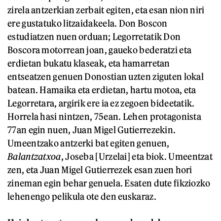
zirela antzerkian zerbait egiten, eta esan nion niri
ere gustatuko litzaidakeela. Don Boscon
estudiatzen nuen orduan; Legorretatik Don
Boscora motorrean joan, gaueko bederatzi eta
erdietan bukatu klaseak, eta hamarretan
entseatzen genuen Donostian uzten ziguten lokal
batean. Hamaika eta erdietan, hartu motoa, eta
Legorretara, argirik ere ia ez zegoen bideetatik.
Horrela hasi nintzen, 75ean. Lehen protagonista
77an egin nuen, Juan Migel Gutierrezekin.
Umeentzako antzerki bat egiten genuen,
Balantzatxoa
, Joseba [Urzelai] eta biok. Umeentzat
zen, eta Juan Migel Gutierrezek esan zuen hori
zineman egin behar genuela. Esaten dute fikziozko
lehenengo pelikula ote den euskaraz.