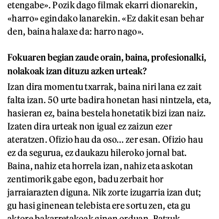
etengabe». Pozik dago filmak ekarri dionarekin,
«harro» egindako lanarekin. «Ez dakit esan behar
den, baina halaxe da: harro nago».
Fokuaren begian zaude orain, baina, profesionalki,
nolakoak izan dituzu azken urteak?
Izan dira momentu txarrak, baina niri lana ez zait
falta izan. 50 urte badira honetan hasi nintzela, eta,
hasieran ez, baina bestela honetatik bizi izan naiz.
Izaten dira urteak non igual ez zaizun ezer
ateratzen. Ofizio hau da oso… zer esan. Ofizio hau
ez da segurua, ez daukazu hileroko jornal bat.
Baina, nahiz eta horrela izan, nahiz eta askotan
zentimorik gabe egon, badu zerbait hor
jarraiarazten diguna. Nik zorte izugarria izan dut;
gu hasi ginenean telebista ere sortu zen, eta gu
aktore bakarretakoak ginen orduan. Batzuk