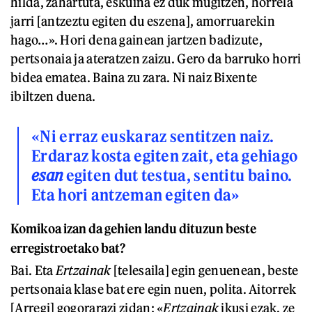
hilda, zahartuta, eskuina ez duk mugitzen, horrela
jarri [antzeztu egiten du eszena], amorruarekin
hago…». Hori dena gainean jartzen badizute,
pertsonaia ja ateratzen zaizu. Gero da barruko horri
bidea ematea. Baina zu zara. Ni naiz Bixente
ibiltzen duena.
«Ni erraz euskaraz sentitzen naiz.
Erdaraz kosta egiten zait, eta gehiago
esan
egiten dut testua, sentitu baino.
Eta hori antzeman egiten da»
Komikoa izan da gehien landu dituzun beste
erregistroetako bat?
Bai. Eta
Ertzainak
[telesaila] egin genuenean, beste
pertsonaia klase bat ere egin nuen, polita. Aitorrek
[Arregi] gogorarazi zidan: «
Ertzainak
ikusi ezak, ze