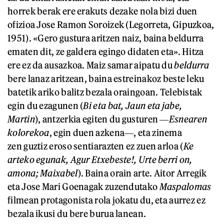
horrek berak ere erakuts dezake nola bizi duen
ofizioa Jose Ramon Soroizek (Legorreta, Gipuzkoa,
1951). «Gero gustura aritzen naiz, baina beldurra
ematen dit, ze galdera egingo didaten eta». Hitza
ere ez da ausazkoa. Maiz samar aipatu du
beldurra
bere lanaz aritzean, baina estreinakoz beste leku
batetik ariko balitz bezala oraingoan. Telebistak
egin du ezagunen (
Bi eta bat, Jaun eta jabe,
Martin
), antzerkia egiten du gusturen ―
Esnearen
kolorekoa
, egin duen azkena―, eta zinema
zen guztiz eroso sentiarazten ez zuen arloa (
Ke
arteko egunak, Agur Etxebeste!, Urte berri on,
amona; Maixabel
). Baina orain arte. Aitor Arregik
eta Jose Mari Goenagak zuzendutako
Maspalomas
filmean protagonista rola jokatu du, eta aurrez ez
bezala ikusi du bere burua lanean.