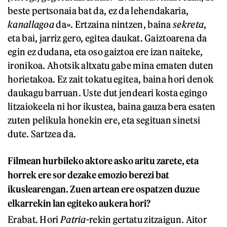
beste pertsonaia bat da, ez da lehendakaria,
kanallagoa
da». Ertzaina nintzen, baina
sekreta
,
eta bai, jarriz gero, egitea daukat. Gaiztoarena da
egin ez dudana, eta oso gaiztoa ere izan naiteke,
ironikoa. Ahotsik altxatu gabe mina ematen duten
horietakoa. Ez zait tokatu egitea, baina hori denok
daukagu barruan. Uste dut jendeari kosta egingo
litzaiokeela ni hor ikustea, baina gauza bera esaten
zuten pelikula honekin ere, eta segituan sinetsi
dute. Sartzea da.
Filmean hurbileko aktore asko aritu zarete, eta
horrek ere sor dezake emozio berezi bat
ikuslearengan. Zuen artean ere ospatzen duzue
elkarrekin lan egiteko aukera hori?
Erabat. Hori
Patria
-rekin gertatu zitzaigun. Aitor