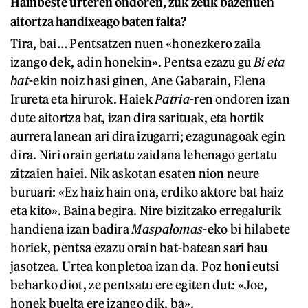
Hainbeste urteren ondoren, zuk zeuk bazenuen
aitortza handixeago baten falta?
Tira, bai… Pentsatzen nuen «honezkero zaila
izango dek, adin honekin». Pentsa ezazu gu
Bi eta
bat
-ekin noiz hasi ginen, Ane Gabarain, Elena
Irureta eta hirurok. Haiek
Patria
-ren ondoren izan
dute aitortza bat, izan dira sarituak, eta hortik
aurrera lanean ari dira izugarri; ezagunagoak egin
dira. Niri orain gertatu zaidana lehenago gertatu
zitzaien haiei. Nik askotan esaten nion neure
buruari: «Ez haiz hain ona, erdiko aktore bat haiz
eta kito». Baina begira. Nire bizitzako erregalurik
handiena izan badira
Maspalomas
-eko bi hilabete
horiek, pentsa ezazu orain bat-batean sari hau
jasotzea. Urtea konpletoa izan da. Poz honi eutsi
beharko diot, ze pentsatu ere egiten dut: «Joe,
honek buelta ere izango dik, ba».