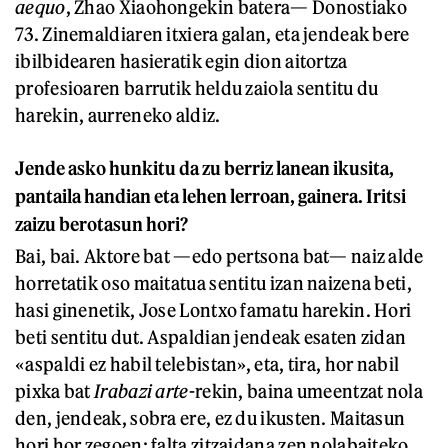
aequo
, Zhao Xiaohongekin batera— Donostiako
73. Zinemaldiaren itxiera galan, eta jendeak bere
ibilbidearen hasieratik egin dion aitortza
profesioaren barrutik heldu zaiola sentitu du
harekin, aurreneko aldiz.
Jende asko hunkitu da zu berriz lanean ikusita,
pantaila handian eta lehen lerroan, gainera. Iritsi
zaizu berotasun hori?
Bai, bai. Aktore bat —edo pertsona bat— naiz alde
horretatik oso maitatua sentitu izan naizena beti,
hasi ginenetik, Jose Lontxo famatu harekin. Hori
beti sentitu dut. Aspaldian jendeak esaten zidan
«aspaldi ez habil telebistan», eta, tira, hor nabil
pixka bat
Irabazi arte
-rekin, baina umeentzat nola
den, jendeak, sobra ere, ez du ikusten. Maitasun
hori hor zegoen; falta zitzaidana zen nolabaiteko