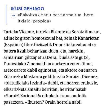
IKUSI GEHIAGO
«Bakoitzak badu bere armairua, bere
itxialdi propioa»
Tarteka Vicente, tarteka Bixente da Soroiz filmean,
adineko gizon homosexual bat, zeinak Kanarietan
(Espainia) libre bizitzetik Donostiako zahar etxe
batera itzuli behar izan duen, eta, harekin,
armairuan giltzapetu atzera. Duela aste gutxi,
Donostiako Zinemaldian aurkeztu zuten filma,
aretoz areto dabil egunotan, eta aktore onenaren
Zilarrezko Maskorra gelditu zaio Soroizi. Dioenez,
«olatutik jaitsi ezinda» dabil, eta horren erakusle,
elkarrizketa amaitu berritan, herritar batek
«Soroiz! Zorionak!» oihukatu izana ondotik
pasatzean. «Ikusten? Orain horrela nabil