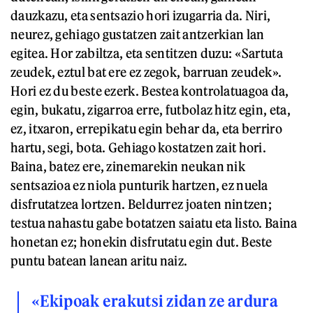
dauzkazu, eta sentsazio hori izugarria da. Niri,
neurez, gehiago gustatzen zait antzerkian lan
egitea. Hor zabiltza, eta sentitzen duzu: «Sartuta
zeudek, eztul bat ere ez zegok, barruan zeudek».
Hori ez du beste ezerk. Bestea kontrolatuagoa da,
egin, bukatu, zigarroa erre, futbolaz hitz egin, eta,
ez, itxaron, errepikatu egin behar da, eta berriro
hartu, segi, bota. Gehiago kostatzen zait hori.
Baina, batez ere, zinemarekin neukan nik
sentsazioa ez niola punturik hartzen, ez nuela
disfrutatzea lortzen. Beldurrez joaten nintzen;
testua nahastu gabe botatzen saiatu eta listo. Baina
honetan ez; honekin disfrutatu egin dut. Beste
puntu batean lanean aritu naiz.
«Ekipoak erakutsi zidan ze ardura