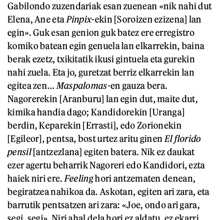
Gabilondo zuzendariak esan zuenean «nik nahi dut
Elena, Ane eta
Pinpix
-ekin [Soroizen ezizena] lan
egin». Guk esan genion guk batez ere erregistro
komiko batean egin genuela lan elkarrekin, baina
berak ezetz, txikitatik ikusi gintuela eta gurekin
nahi zuela. Eta jo, guretzat berriz elkarrekin lan
egitea zen…
Maspalomas
-en gauza bera.
Nagorerekin [Aranburu] lan egin dut, maite dut,
kimika handia dago; Kandidorekin [Uranga]
berdin, Keparekin [Errasti], edo Zorionekin
[Egileor], pentsa, bost urtez aritu ginen
El florido
pensil
[antzezlana] egiten batera. Nik ez daukat
ezer agertu beharrik Nagoreri edo Kandidori, ezta
haiek niri ere.
Feeling
hori antzematen denean,
begiratzea nahikoa da. Askotan, egiten ari zara, eta
barrutik pentsatzen ari zara: «Joe, ondo ari gara,
segi, segi». Niri ahal dela hori ez aldatu, ez ekarri