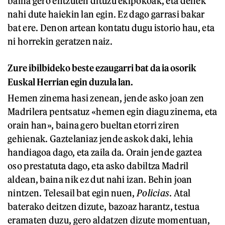
baina gero entzuten dituzu ekipokoak, eta denek
nahi dute haiekin lan egin. Ez dago garrasi bakar
bat ere. Denon artean kontatu dugu istorio hau, eta
ni horrekin geratzen naiz.
Zure ibilbideko beste ezaugarri bat da ia osorik
Euskal Herrian egin duzula lan.
Hemen zinema hasi zenean, jende asko joan zen
Madrilera pentsatuz «hemen egin diagu zinema, eta
orain han», baina gero bueltan etorri ziren
gehienak. Gaztelaniaz jende askok daki, lehia
handiagoa dago, eta zaila da. Orain jende gaztea
oso prestatuta dago, eta asko dabiltza Madril
aldean, baina nik ez dut nahi izan. Behin joan
nintzen. Telesail bat egin nuen,
Policias
. Atal
baterako deitzen dizute, bazoaz harantz, testua
eramaten duzu, gero aldatzen dizute momentuan,