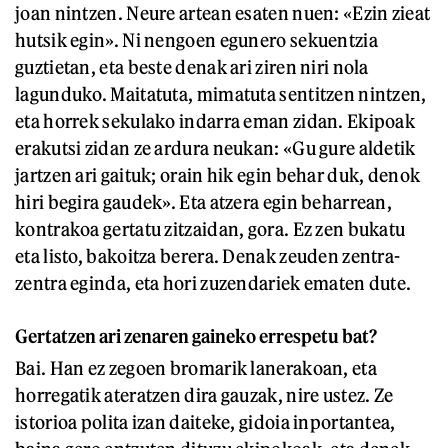
joan nintzen. Neure artean esaten nuen: «Ezin zieat
hutsik egin». Ni nengoen egunero sekuentzia
guztietan, eta beste denak ari ziren niri nola
lagunduko. Maitatuta, mimatuta sentitzen nintzen,
eta horrek sekulako indarra eman zidan. Ekipoak
erakutsi zidan ze ardura neukan: «Gu gure aldetik
jartzen ari gaituk; orain hik egin behar duk, denok
hiri begira gaudek». Eta atzera egin beharrean,
kontrakoa gertatu zitzaidan, gora. Ez zen bukatu
eta listo, bakoitza berera. Denak zeuden zentra-
zentra eginda, eta hori zuzendariek ematen dute.
Gertatzen ari zenaren gaineko errespetu bat?
Bai. Han ez zegoen bromarik lanerakoan, eta
horregatik ateratzen dira gauzak, nire ustez. Ze
istorioa polita izan daiteke, gidoia inportantea,