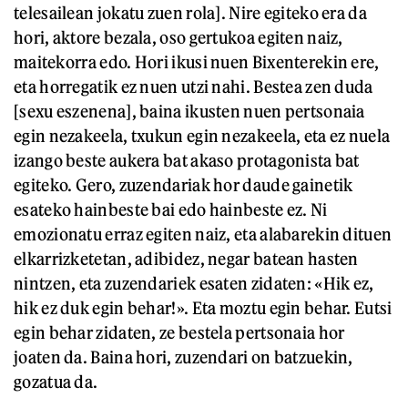
telesailean jokatu zuen rola]. Nire egiteko era da
hori, aktore bezala, oso gertukoa egiten naiz,
maitekorra edo. Hori ikusi nuen Bixenterekin ere,
eta horregatik ez nuen utzi nahi. Bestea zen duda
[sexu eszenena], baina ikusten nuen pertsonaia
egin nezakeela, txukun egin nezakeela, eta ez nuela
izango beste aukera bat akaso protagonista bat
egiteko. Gero, zuzendariak hor daude gainetik
esateko hainbeste bai edo hainbeste ez. Ni
emozionatu erraz egiten naiz, eta alabarekin dituen
elkarrizketetan, adibidez, negar batean hasten
nintzen, eta zuzendariek esaten zidaten: «Hik ez,
hik ez duk egin behar!». Eta moztu egin behar. Eutsi
egin behar zidaten, ze bestela pertsonaia hor
joaten da. Baina hori, zuzendari on batzuekin,
gozatua da.