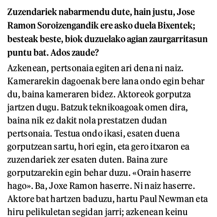
Zuzendariek nabarmendu dute, hain justu, Jose
Ramon Soroizengandik ere asko duela Bixentek;
besteak beste, biok duzuelako agian zaurgarritasun
puntu bat. Ados zaude?
Azkenean, pertsonaia egiten ari dena ni naiz.
Kamerarekin dagoenak bere lana ondo egin behar
du, baina kameraren bidez. Aktoreok gorputza
jartzen dugu. Batzuk teknikoagoak omen dira,
baina nik ez dakit nola prestatzen dudan
pertsonaia. Testua ondo ikasi, esaten duena
gorputzean sartu, hori egin, eta gero itxaron ea
zuzendariek zer esaten duten. Baina zure
gorputzarekin egin behar duzu. «Orain haserre
hago». Ba, Joxe Ramon haserre. Ni naiz haserre.
Aktore bat hartzen baduzu, hartu Paul Newman eta
hiru pelikuletan segidan jarri; azkenean keinu