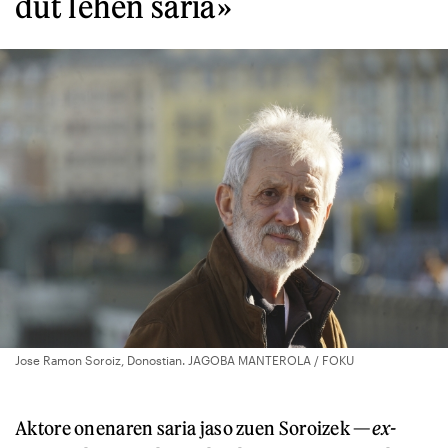
dut lehen saria»
Jose Ramon Soroiz, Donostian. JAGOBA MANTEROLA / FOKU
Aktore onenaren saria jaso zuen Soroizek —
ex-