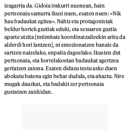
izugarria da. Gidoia irakurri nuenean, hain
pertsonaia samurra ikusi nuen, esaten nuen: «Nik
hau badaukat egitea». Nahiz eta protagonistak
beldur horiek guztiak eduki, eta sexuaren guztia
aparte utzita
[
intimitate koordinatzaileekin aritu da
alderdi hori lantzen
]
, ni emozionatzen banaiz da
sartzen naizelako, enpatia dagoelako. Ikusten dut
pertsonaia, eta horrelakoetan badaukat agertzea
gertatzen zaiona. Esaten didazu testu asko duen
abokatu batena egin behar dudala, eta ahaztu. Nire
mugak dauzkat, eta badakit zer pertsonaia
gustatzen zaizkidan.