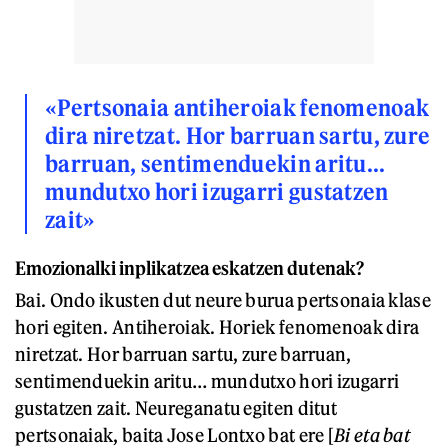
«Pertsonaia antiheroiak fenomenoak
dira niretzat. Hor barruan sartu, zure
barruan, sentimenduekin aritu...
mundutxo hori izugarri gustatzen
zait»
Emozionalki inplikatzea eskatzen dutenak?
Bai. Ondo ikusten dut neure burua pertsonaia klase
hori egiten. Antiheroiak. Horiek fenomenoak dira
niretzat. Hor barruan sartu, zure barruan,
sentimenduekin aritu… mundutxo hori izugarri
gustatzen zait. Neureganatu egiten ditut
pertsonaiak, baita Jose Lontxo bat ere [
Bi eta bat