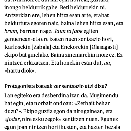
inongo beldurrik gabe. Beti beldurrekin ni.
Antzerkian ere, lehen hitza esan arte, erabat
beldurtuta egoten naiz, baina lehen hitza esan, eta
brum
, barruan nago.
Jaun ta jabe
egiten
genuenean-eta ere izaten nuen sentsazio hori,
Karlosekin [Zabala] eta Enekorekin [Olasagasti]
ekipo bat ginelako. Baina zinemarekin inoiz ez. Ez
nintzen erlaxatzen. Eta honekin esan dut,
ua
,
«hartu diok».
Protagonista izateak zer sentsazio utzi dizu?
Lan egiteko era desberdina izan da. Mugimendu
bat egin, eta norbait ondoan: «Zerbait behar
duzu?». Ekipo guztia egon da nire gainean, eta
«
joder
, nire esku zegok» sentitzen nuen. Egunez
egun joan nintzen hori ikusten, eta hazten bezala