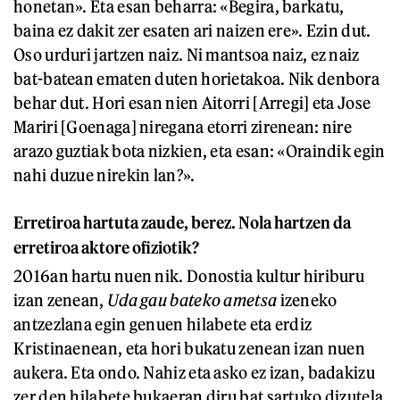
honetan». Eta esan beharra: «Begira, barkatu,
baina ez dakit zer esaten ari naizen ere». Ezin dut.
Oso urduri jartzen naiz. Ni mantsoa naiz, ez naiz
bat-batean ematen duten horietakoa. Nik denbora
behar dut. Hori esan nien Aitorri [Arregi] eta Jose
Mariri [Goenaga] niregana etorri zirenean: nire
arazo guztiak bota nizkien, eta esan: «Oraindik egin
nahi duzue nirekin lan?».
Erretiroa hartuta zaude, berez. Nola hartzen da
erretiroa aktore ofiziotik?
2016an hartu nuen nik. Donostia kultur hiriburu
izan zenean,
Uda gau bateko ametsa
izeneko
antzezlana egin genuen hilabete eta erdiz
Kristinaenean, eta hori bukatu zenean izan nuen
aukera. Eta ondo. Nahiz eta asko ez izan, badakizu
zer den hilabete bukaeran diru bat sartuko dizutela