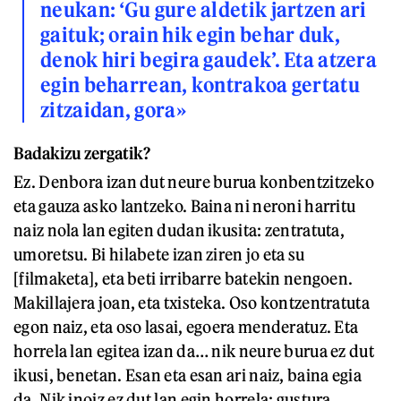
neukan: ‘Gu gure aldetik jartzen ari
gaituk; orain hik egin behar duk,
denok hiri begira gaudek’. Eta atzera
egin beharrean, kontrakoa gertatu
zitzaidan, gora»
Badakizu zergatik?
Ez. Denbora izan dut neure burua konbentzitzeko
eta gauza asko lantzeko. Baina ni neroni harritu
naiz nola lan egiten dudan ikusita: zentratuta,
umoretsu. Bi hilabete izan ziren jo eta su
[filmaketa], eta beti irribarre batekin nengoen.
Makillajera joan, eta txisteka. Oso kontzentratuta
egon naiz, eta oso lasai, egoera menderatuz. Eta
horrela lan egitea izan da… nik neure burua ez dut
ikusi, benetan. Esan eta esan ari naiz, baina egia
da. Nik inoiz ez dut lan egin horrela; gustura,