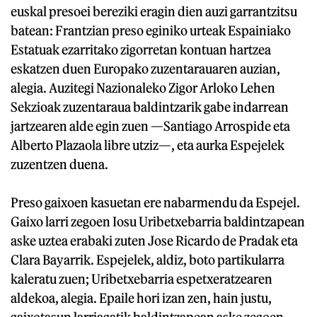
euskal presoei bereziki eragin dien auzi garrantzitsu
batean: Frantzian preso eginiko urteak Espainiako
Estatuak ezarritako zigorretan kontuan hartzea
eskatzen duen Europako zuzentarauaren auzian,
alegia. Auzitegi Nazionaleko Zigor Arloko Lehen
Sekzioak zuzentaraua baldintzarik gabe indarrean
jartzearen alde egin zuen —Santiago Arrospide eta
Alberto Plazaola libre utziz—, eta aurka Espejelek
zuzentzen duena.
Preso gaixoen kasuetan ere nabarmendu da Espejel.
Gaixo larri zegoen Iosu Uribetxebarria baldintzapean
aske uztea erabaki zuten Jose Ricardo de Pradak eta
Clara Bayarrik. Espejelek, aldiz, boto partikularra
kaleratu zuen; Uribetxebarria espetxeratzearen
aldekoa, alegia. Epaile hori izan zen, hain justu,
gaixotasun larriagatik baldintzapean aske zegoen