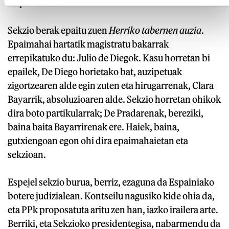
da ponentea.
Sekzio berak epaitu zuen
Herriko tabernen auzia
.
Epaimahai hartatik magistratu bakarrak
errepikatuko du: Julio de Diegok. Kasu horretan bi
epailek, De Diego horietako bat, auzipetuak
zigortzearen alde egin zuten eta hirugarrenak, Clara
Bayarrik, absoluzioaren alde. Sekzio horretan ohikok
dira boto partikularrak; De Pradarenak, bereziki,
baina baita Bayarrirenak ere. Haiek, baina,
gutxiengoan egon ohi dira epaimahaietan eta
sekzioan.
Espejel sekzio burua, berriz, ezaguna da Espainiako
botere judizialean. Kontseilu nagusiko kide ohia da,
eta PPk proposatuta aritu zen han, iazko irailera arte.
Berriki, eta Sekzioko presidentegisa, nabarmendu da