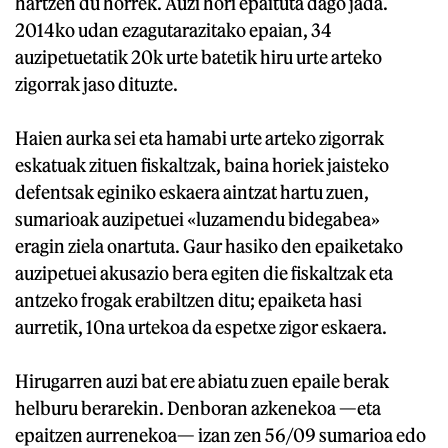
hartzen du horrek. Auzi hori epaituta dago jada.
2014ko udan ezagutarazitako epaian, 34
auzipetuetatik 20k urte batetik hiru urte arteko
zigorrak jaso dituzte.
Haien aurka sei eta hamabi urte arteko zigorrak
eskatuak zituen fiskaltzak, baina horiek jaisteko
defentsak eginiko eskaera aintzat hartu zuen,
sumarioak auzipetuei «luzamendu bidegabea»
eragin ziela onartuta. Gaur hasiko den epaiketako
auzipetuei akusazio bera egiten die fiskaltzak eta
antzeko frogak erabiltzen ditu; epaiketa hasi
aurretik, 10na urtekoa da espetxe zigor eskaera.
Hirugarren auzi bat ere abiatu zuen epaile berak
helburu berarekin. Denboran azkenekoa —eta
epaitzen aurrenekoa— izan zen 56/09 sumarioa edo