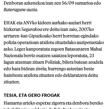
Denboran azkenekoa izan zen 56/09 sumarioa edo
Bateragune auzia.
EHAK eta ANVko kideen aurkako auziari herri
hizkeran S
egurakoa
ere deitu izan zaio, 2007ko
urriaren 4an Gipuzkoako herri horretan egindako
polizia operazioan atxilotu zituztelako auzipetuetako
asko. Legez kanporatuta zegoen Batasunaren Mahai
Nazionala berriz osatzen saiatzea leporatuta, 23
lagun atzeman zituen Poliziak, bilera batean zeudela
edo hara bidean zirela; hurrengo asteetan beste
hainbeste atxilotu zituzten edo deklaratzera deitu
zituzten.
TESIA, ETA GERO FROGAK
Hamarna urteko espetxe zigorra eta denbora bereko