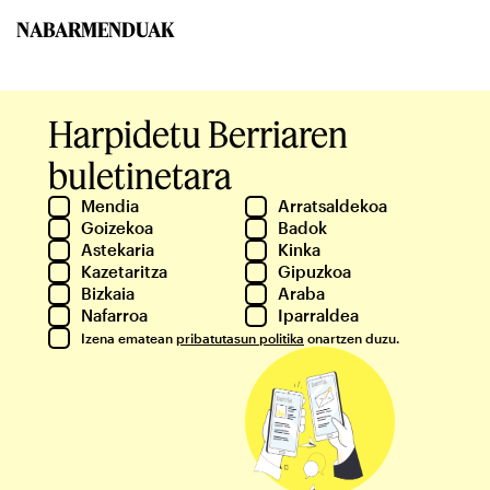
NABARMENDUAK
Harpidetu Berriaren
buletinetara
Mendia
Arratsaldekoa
Goizekoa
Badok
Astekaria
Kinka
Kazetaritza
Gipuzkoa
Bizkaia
Araba
Nafarroa
Iparraldea
Izena ematean
pribatutasun politika
onartzen duzu.