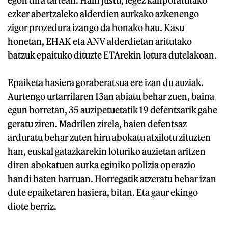
ezker abertzaleko alderdien aurkako azkenengo
zigor prozedura izango da honako hau. Kasu
honetan, EHAK eta ANV alderdietan aritutako
batzuk epaituko dituzte ETArekin lotura dutelakoan.
Epaiketa hasiera goraberatsua ere izan du auziak.
Aurtengo urtarrilaren 13an abiatu behar zuen, baina
egun horretan, 35 auzipetuetatik 19 defentsarik gabe
geratu ziren. Madrilen zirela, haien defentsaz
arduratu behar zuten hiru abokatu atxilotu zituzten
han, euskal gatazkarekin loturiko auzietan aritzen
diren abokatuen aurka eginiko polizia operazio
handi baten barruan. Horregatik atzeratu behar izan
dute epaiketaren hasiera, bitan. Eta gaur ekingo
diote berriz.