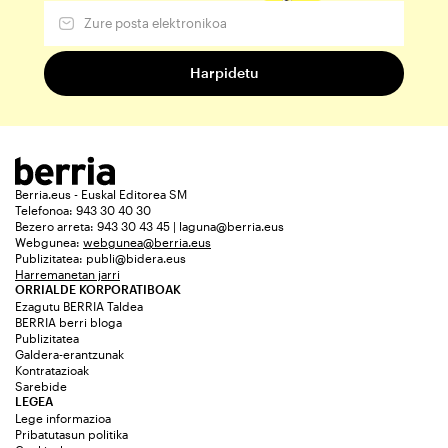
Berria.eus - Euskal Editorea SM
Telefonoa: 943 30 40 30
Bezero arreta: 943 30 43 45 | laguna@berria.eus
Webgunea:
webgunea@berria.eus
Publizitatea:
publi@bidera.eus
Harremanetan jarri
ORRIALDE KORPORATIBOAK
Ezagutu BERRIA Taldea
BERRIA berri bloga
Publizitatea
Galdera-erantzunak
Kontratazioak
Sarebide
LEGEA
Lege informazioa
Pribatutasun politika