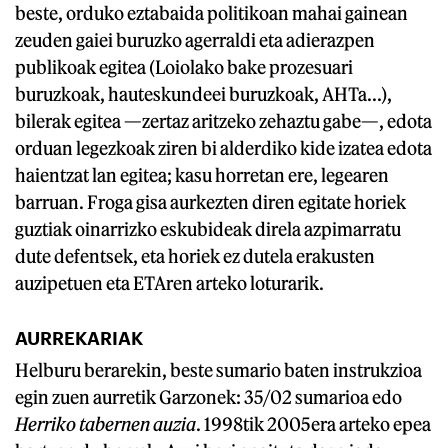
beste, orduko eztabaida politikoan mahai gainean
zeuden gaiei buruzko agerraldi eta adierazpen
publikoak egitea (Loiolako bake prozesuari
buruzkoak, hauteskundeei buruzkoak, AHTa...),
bilerak egitea —zertaz aritzeko zehaztu gabe—, edota
orduan legezkoak ziren bi alderdiko kide izatea edota
haientzat lan egitea; kasu horretan ere, legearen
barruan. Froga gisa aurkezten diren egitate horiek
guztiak oinarrizko eskubideak direla azpimarratu
dute defentsek, eta horiek ez dutela erakusten
auzipetuen eta ETAren arteko loturarik.
AURREKARIAK
Helburu berarekin, beste sumario baten instrukzioa
egin zuen aurretik Garzonek: 35/02 sumarioa edo
Herriko tabernen auzia
. 1998tik 2005era arteko epea