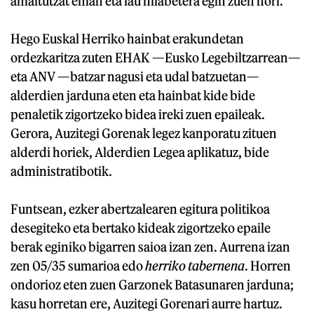
amaitutzat eman eta lau hilabetera egin zuen hori.
Hego Euskal Herriko hainbat erakundetan
ordezkaritza zuten EHAK —Eusko Legebiltzarrean—
eta ANV —batzar nagusi eta udal batzuetan—
alderdien jarduna eten eta hainbat kide bide
penaletik zigortzeko bidea ireki zuen epaileak.
Gerora, Auzitegi Gorenak legez kanporatu zituen
alderdi horiek, Alderdien Legea aplikatuz, bide
administratibotik.
Funtsean, ezker abertzalearen egitura politikoa
desegiteko eta bertako kideak zigortzeko epaile
berak eginiko bigarren saioa izan zen. Aurrena izan
zen 05/35 sumarioa edo
herriko tabernena
. Horren
ondorioz eten zuen Garzonek Batasunaren jarduna;
kasu horretan ere, Auzitegi Gorenari aurre hartuz.