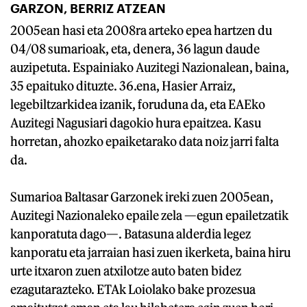
GARZON, BERRIZ ATZEAN
2005ean hasi eta 2008ra arteko epea hartzen du
04/08 sumarioak, eta, denera, 36 lagun daude
auzipetuta. Espainiako Auzitegi Nazionalean, baina,
35 epaituko dituzte. 36.ena, Hasier Arraiz,
legebiltzarkidea izanik, foruduna da, eta EAEko
Auzitegi Nagusiari dagokio hura epaitzea. Kasu
horretan, ahozko epaiketarako data noiz jarri falta
da.
Sumarioa Baltasar Garzonek ireki zuen 2005ean,
Auzitegi Nazionaleko epaile zela —egun epailetzatik
kanporatuta dago—. Batasuna alderdia legez
kanporatu eta jarraian hasi zuen ikerketa, baina hiru
urte itxaron zuen atxilotze auto baten bidez
ezagutarazteko. ETAk Loiolako bake prozesua