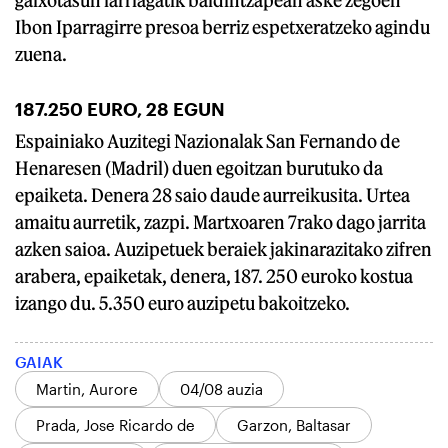
Ibon Iparragirre presoa berriz espetxeratzeko agindu
zuena.
187.250 EURO, 28 EGUN
Espainiako Auzitegi Nazionalak San Fernando de
Henaresen (Madril) duen egoitzan burutuko da
epaiketa. Denera 28 saio daude aurreikusita. Urtea
amaitu aurretik, zazpi. Martxoaren 7rako dago jarrita
azken saioa. Auzipetuek beraiek jakinarazitako zifren
arabera, epaiketak, denera, 187. 250 euroko kostua
izango du. 5.350 euro auzipetu bakoitzeko.
GAIAK
Martin, Aurore
04/08 auzia
Prada, Jose Ricardo de
Garzon, Baltasar