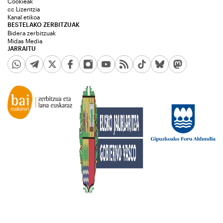
Cookieak
cc Lizentzia
Kanal etikoa
BESTELAKO ZERBITZUAK
Bidera zerbitzuak
Midas Media
JARRAITU