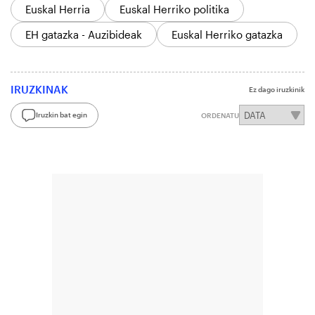
Euskal Herria
Euskal Herriko politika
EH gatazka - Auzibideak
Euskal Herriko gatazka
IRUZKINAK
Ez dago iruzkinik
Iruzkin bat egin
ORDENATU