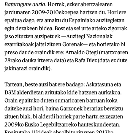
Bateragune auzia
. Horrek, ezker abertzalearen
jardunaren 2009-2010ekoepea hartzen du. Hori ere
epaitua dago, eta amaitu du Espainiako auzitegietan
egin dezakeen bidea. Bost eta sei urte arteko zigorrak
jaso zituzten auzipetuek —Auzitegi Nazionalak
ezarritakoak jaitsi zituen Gorenak— eta horietako bi
preso daude oraindik ere: Arnaldo Otegi (martxoaren
28rako dauka irteera data) eta Rafa Diez (data ez dute
jakinarazi oraindik).
Tartean, beste auzi bat ere badago: Askatasuna eta
D3M alderdietan aritutako kide batzuen aurkakoa.
Orain epaituko duten sumarioaren barruan koka
daiteke auzi hori, baina Garzonek berariaz bereiztu
zituen biak, bi alderdi horiek parte hartu ez zezaten
2009ko Eusko Legebiltzarreko hauteskundeetan.
Epaitutako 11 kideak absolbitu zituzten 2012ko