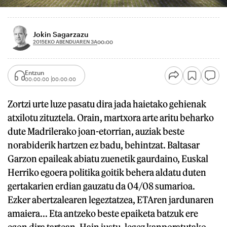
Jokin Sagarzazu
2015EKO ABENDUAREN 3A
00:00
Entzun
00:00:00
00:00:00
Zortzi urte luze pasatu dira jada haietako gehienak
atxilotu zituztela. Orain, martxora arte aritu beharko
dute Madrilerako joan-etorrian, auziak beste
norabiderik hartzen ez badu, behintzat. Baltasar
Garzon epaileak abiatu zuenetik gaurdaino, Euskal
Herriko egoera politika goitik behera aldatu duten
gertakarien erdian gauzatu da 04/08 sumarioa.
Ezker abertzalearen legeztatzea, ETAren jardunaren
amaiera... Eta antzeko beste epaiketa batzuk ere
egon dira tartean. Hain justu, legez kanporatutako