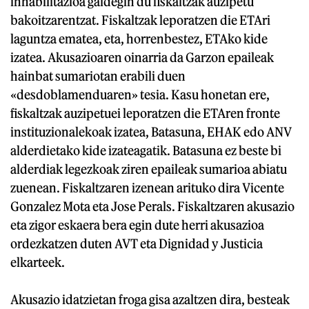
inhabilitazioa galdegin du fiskaltzak auzipetu
bakoitzarentzat. Fiskaltzak leporatzen die ETAri
laguntza ematea, eta, horrenbestez, ETAko kide
izatea. Akusazioaren oinarria da Garzon epaileak
hainbat sumariotan erabili duen
«desdoblamenduaren» tesia. Kasu honetan ere,
fiskaltzak auzipetuei leporatzen die ETAren fronte
instituzionalekoak izatea, Batasuna, EHAK edo ANV
alderdietako kide izateagatik. Batasuna ez beste bi
alderdiak legezkoak ziren epaileak sumarioa abiatu
zuenean. Fiskaltzaren izenean arituko dira Vicente
Gonzalez Mota eta Jose Perals. Fiskaltzaren akusazio
eta zigor eskaera bera egin dute herri akusazioa
ordezkatzen duten AVT eta Dignidad y Justicia
elkarteek.
Akusazio idatzietan froga gisa azaltzen dira, besteak