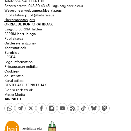
Telefonoa: 943 30 40 30
Bezero arreta: 943 30 43 45 | laguna@berria.eus
Webgunea:
webgunea@berria.eus
Publizitatea:
publi@bidera.eus
Harremanetan jarri
ORRIALDE KORPORATIBOAK
Ezagutu BERRIA Taldea
BERRIA berri bloga
Publizitatea
Galdera-erantzunak
Kontratazioak
Sarebide
LEGEA
Lege informazioa
Pribatutasun politika
Cookieak
cc Lizentzia
Kanal etikoa
BESTELAKO ZERBITZUAK
Bidera zerbitzuak
Midas Media
JARRAITU