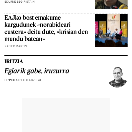
EDURNE BEGIRISTAIN
EAJko bost emakume
kargudunek «norabideari
eustera» deitu dute, «krisian den
mundu batean»
XABIER MARTIN
IRITZIA
Egiarik gabe, iruzurra
HIZPIDEAK
PELLO URZELAI