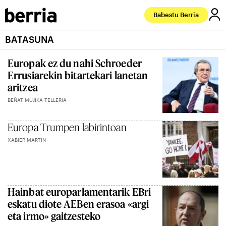
Babestu Berria
BATASUNA
Europak ez du nahi Schroeder
Errusiarekin bitartekari lanetan
aritzea
BEÑAT MUJIKA TELLERIA
Europa Trumpen labirintoan
XABIER MARTIN
Hainbat europarlamentarik EBri
eskatu diote AEBen erasoa «argi
eta irmo» gaitzesteko