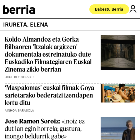
Babestu Berria
IRURETA, ELENA
Koldo Almandoz eta Gorka
Bilbaoren 'Itzalak argitzen'
dokumentala estreinatuko dute
Euskadiko Filmategiaren Euskal
Zinema ziklo berrian
UXUE REY GORRAIZ
‘Maspalomas’ euskal filmak Goya
sarietarako bederatzi izendapen
lortu ditu
AINHOA SARASOLA
Jose Ramon Soroiz:
«Inoiz ez
dut lan egin horrela; gustura,
inongo beldurrik gabe»