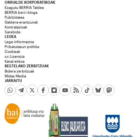
ORRIALDE KORPORATIBOAK
Ezagutu BERRIA Taldea
BERRIA berri bloga
Publizitatea
Galdera-erantzunak
Kontratazioak
Sarebide
LEGEA
Lege informazioa
Pribatutasun politika
Cookieak
cc Lizentzia
Kanal etikoa
BESTELAKO ZERBITZUAK
Bidera zerbitzuak
Midas Media
JARRAITU