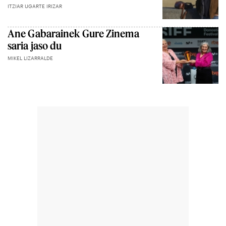
ITZIAR UGARTE IRIZAR
Ane Gabarainek Gure Zinema
saria jaso du
MIKEL LIZARRALDE