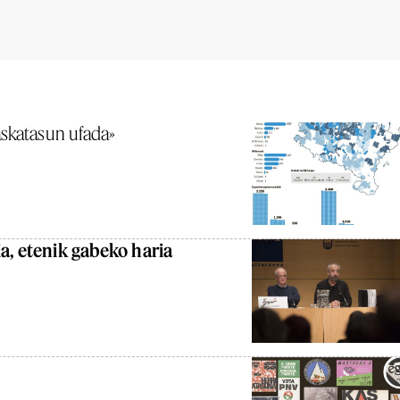
askatasun ufada»
ia, etenik gabeko haria