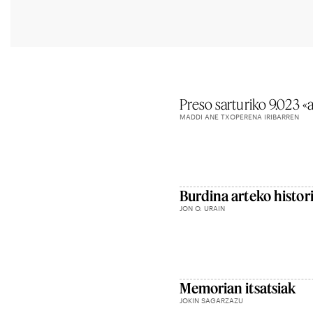
Preso sarturiko 9.023 «
MADDI ANE TXOPERENA IRIBARREN
Burdina arteko histor
JON O. URAIN
Memorian itsatsiak
JOKIN SAGARZAZU