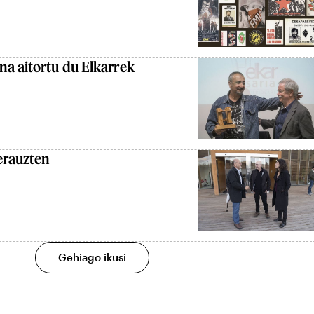
na aitortu du Elkarrek
erauzten
Gehiago ikusi