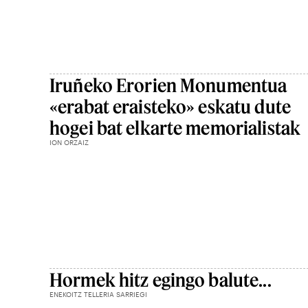
Iruñeko Erorien Monumentua
«erabat eraisteko» eskatu dute
hogei bat elkarte memorialistak
ION ORZAIZ
Hormek hitz egingo balute...
ENEKOITZ TELLERIA SARRIEGI