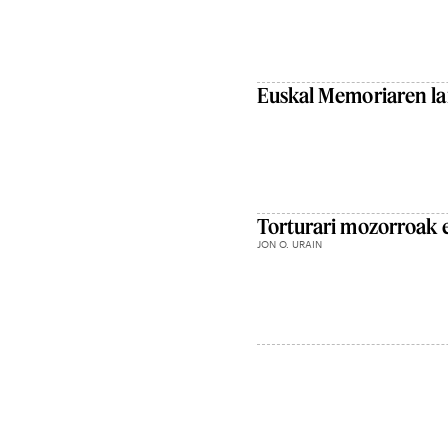
Euskal Memoriaren la
Torturari mozorroak 
JON O. URAIN