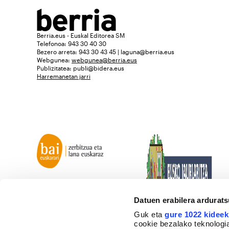
Berria.eus - Euskal Editorea SM
Telefonoa: 943 30 40 30
Bezero arreta: 943 30 43 45 | laguna@berria.eus
Webgunea:
webgunea@berria.eus
Publizitatea:
publi@bidera.eus
Harremanetan jarri
Datuen erabilera ardurat
Guk eta
gure 1022 kideek
cookie bezalako teknologia