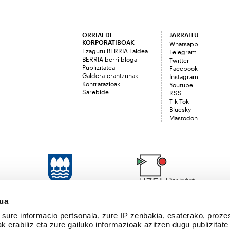
ORRIALDE
JARRAITU
KORPORATIBOAK
Whatsapp
Ezagutu BERRIA Taldea
Telegram
BERRIA berri bloga
Twitter
Publizitatea
Facebook
Galdera-erantzunak
Instagram
Kontratazioak
Youtube
Sarebide
RSS
Tik Tok
Bluesky
Mastodon
sua
sure informacio pertsonala, zure IP zenbakia, esaterako, proze
k erabiliz eta zure gailuko informazioak azitzen dugu publizitate