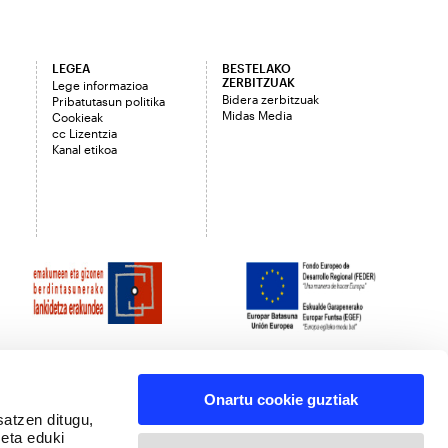
LEGEA
BESTELAKO
ZERBITZUAK
Lege informazioa
Bidera zerbitzuak
Pribatutasun politika
Midas Media
Cookieak
cc Lizentzia
Kanal etikoa
Onartu cookie guztiak
satzen ditugu,
 eta eduki