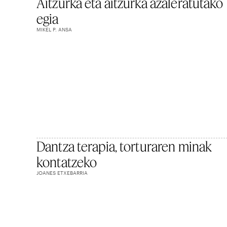
Aitzurka eta aitzurka azaleratutako
egia
MIKEL P. ANSA
Dantza terapia, torturaren minak
kontatzeko
JOANES ETXEBARRIA