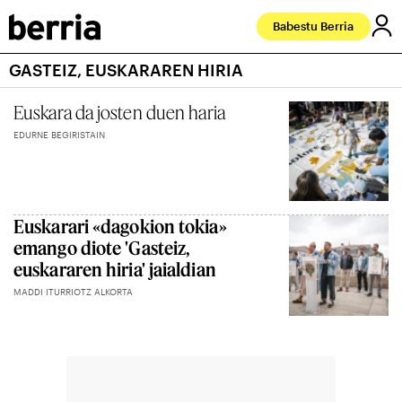
Babestu Berria
GASTEIZ, EUSKARAREN HIRIA
Euskara da josten duen haria
EDURNE BEGIRISTAIN
Euskarari «dagokion tokia»
emango diote 'Gasteiz,
euskararen hiria' jaialdian
MADDI ITURRIOTZ ALKORTA