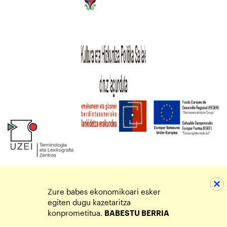
Zure babes ekonomikoari esker
egiten dugu kazetaritza
konprometitua.
BABESTU BERRIA