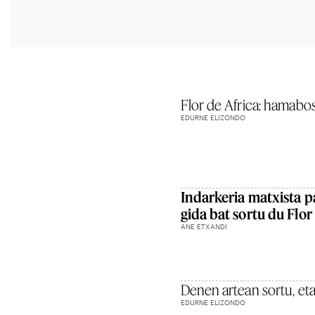
Flor de Africa: hamabost
EDURNE ELIZONDO
Indarkeria matxista 
gida bat sortu du Flor
ANE ETXANDI
Denen artean sortu, et
EDURNE ELIZONDO