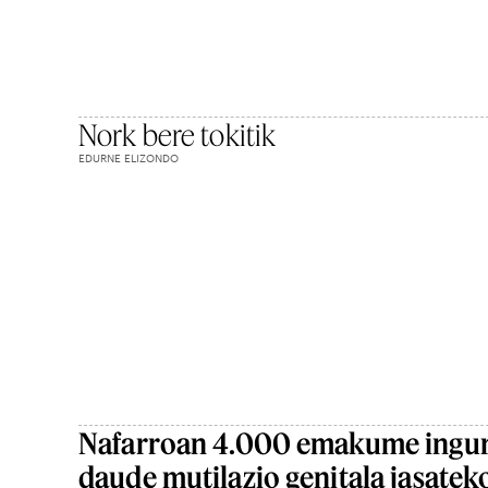
Nork bere tokitik
EDURNE ELIZONDO
Nafarroan 4.000 emakume ingu
daude mutilazio genitala jasatek