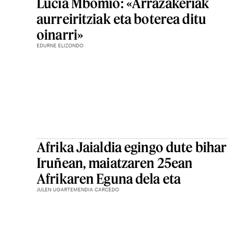
Lucia Mbomio: «Arrazakeriak
aurreiritziak eta boterea ditu
oinarri»
EDURNE ELIZONDO
Afrika Jaialdia egingo dute bihar
Iruñean, maiatzaren 25ean
Afrikaren Eguna dela eta
JULEN UGARTEMENDIA CARCEDO