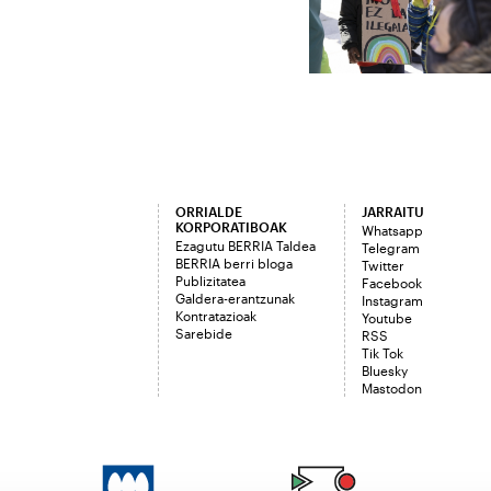
ORRIALDE
JARRAITU
KORPORATIBOAK
Whatsapp
Ezagutu BERRIA Taldea
Telegram
BERRIA berri bloga
Twitter
Publizitatea
Facebook
Galdera-erantzunak
Instagram
Kontratazioak
Youtube
Sarebide
RSS
Tik Tok
Bluesky
Mastodon