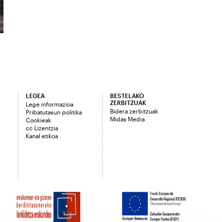
LEGEA
BESTELAKO
ZERBITZUAK
Lege informazioa
Bidera zerbitzuak
Pribatutasun politika
Midas Media
Cookieak
cc Lizentzia
Kanal etikoa