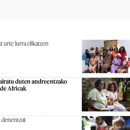
 urte lurra elikatzen
pairatu duten andreentzako
 de Africak
a denentzat