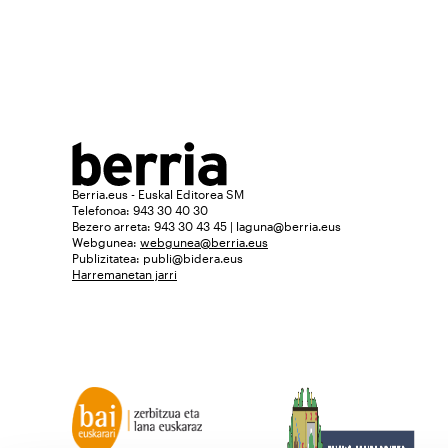
Berria.eus - Euskal Editorea SM
Telefonoa: 943 30 40 30
Bezero arreta: 943 30 43 45 | laguna@berria.eus
Webgunea:
webgunea@berria.eus
Publizitatea:
publi@bidera.eus
Harremanetan jarri