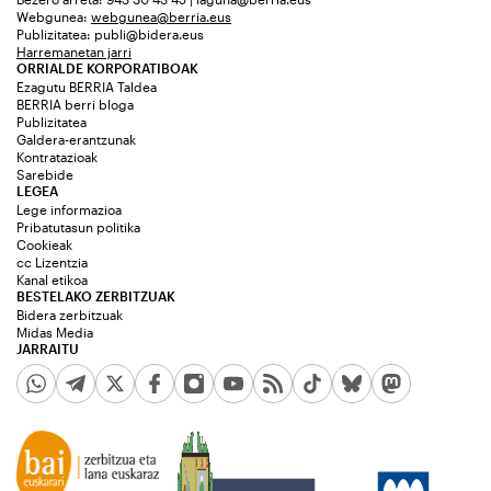
Webgunea:
webgunea@berria.eus
Publizitatea:
publi@bidera.eus
Harremanetan jarri
ORRIALDE KORPORATIBOAK
Ezagutu BERRIA Taldea
BERRIA berri bloga
Publizitatea
Galdera-erantzunak
Kontratazioak
Sarebide
LEGEA
Lege informazioa
Pribatutasun politika
Cookieak
cc Lizentzia
Kanal etikoa
BESTELAKO ZERBITZUAK
Bidera zerbitzuak
Midas Media
JARRAITU