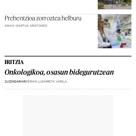
Prebentzioa zorroztea helburu
AMAIA IGARTUA ARISTONDO
IRITZIA
Onkologikoa, osasun bidegurutzean
ZUZENDARIARI
FERMIN LUSARRETA VARELA.