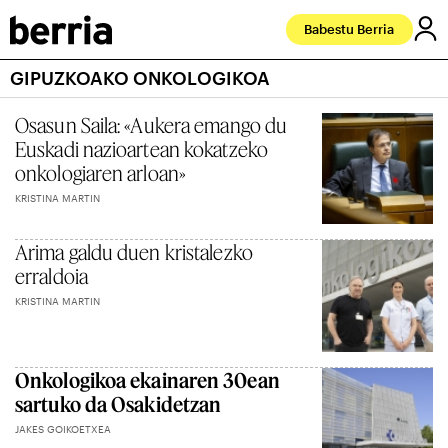
Babestu Berria
GIPUZKOAKO ONKOLOGIKOA
Osasun Saila: «Aukera emango du
Euskadi nazioartean kokatzeko
onkologiaren arloan»
KRISTINA MARTIN
Arima galdu duen kristalezko
erraldoia
KRISTINA MARTIN
Onkologikoa ekainaren 30ean
sartuko da Osakidetzan
JAKES GOIKOETXEA