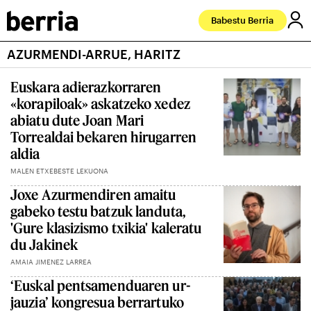
Babestu Berria
AZURMENDI-ARRUE, HARITZ
Euskara adierazkorraren
«korapiloak» askatzeko xedez
abiatu dute Joan Mari
Torrealdai bekaren hirugarren
aldia
MALEN ETXEBESTE LEKUONA
Joxe Azurmendiren amaitu
gabeko testu batzuk landuta,
'Gure klasizismo txikia' kaleratu
du Jakinek
AMAIA JIMENEZ LARREA
‘Euskal pentsamenduaren ur-
jauzia’ kongresua berrartuko