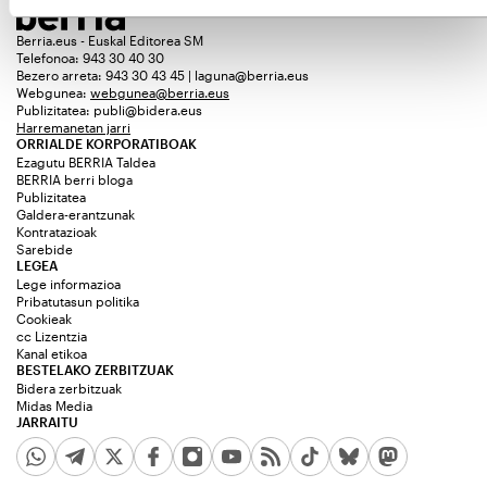
Berria.eus - Euskal Editorea SM
Telefonoa: 943 30 40 30
Bezero arreta: 943 30 43 45 | laguna@berria.eus
Webgunea:
webgunea@berria.eus
Publizitatea:
publi@bidera.eus
Harremanetan jarri
ORRIALDE KORPORATIBOAK
Ezagutu BERRIA Taldea
BERRIA berri bloga
Publizitatea
Galdera-erantzunak
Kontratazioak
Sarebide
LEGEA
Lege informazioa
Pribatutasun politika
Cookieak
cc Lizentzia
Kanal etikoa
BESTELAKO ZERBITZUAK
Bidera zerbitzuak
Midas Media
JARRAITU