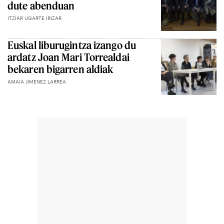
dute abenduan
ITZIAR UGARTE IRIZAR
Euskal liburugintza izango du
ardatz Joan Mari Torrealdai
bekaren bigarren aldiak
AMAIA JIMENEZ LARREA