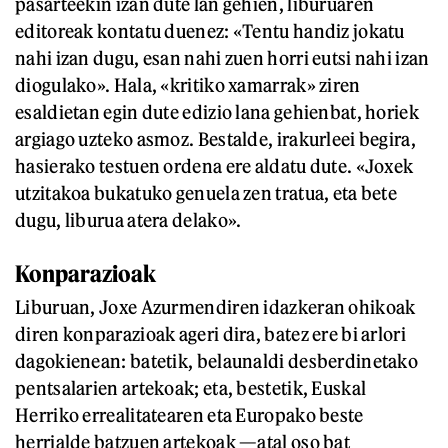
pasarteekin izan dute lan gehien, liburuaren
editoreak kontatu duenez: «Tentu handiz jokatu
nahi izan dugu, esan nahi zuen horri eutsi nahi izan
diogulako». Hala, «kritiko xamarrak» ziren
esaldietan egin dute edizio lana gehienbat, horiek
argiago uzteko asmoz. Bestalde, irakurleei begira,
hasierako testuen ordena ere aldatu dute. «Joxek
utzitakoa bukatuko genuela zen tratua, eta bete
dugu, liburua atera delako».
Konparazioak
Liburuan, Joxe Azurmendiren idazkeran ohikoak
diren konparazioak ageri dira, batez ere bi arlori
dagokienean: batetik, belaunaldi desberdinetako
pentsalarien artekoak; eta, bestetik, Euskal
Herriko errealitatearen eta Europako beste
herrialde batzuen artekoak —atal oso bat