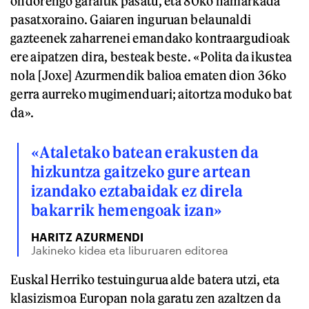
ondorengo garaitik pasatu, eta 80ko hamarkada
pasatxoraino. Gaiaren inguruan belaunaldi
gazteenek zaharrenei emandako kontraargudioak
ere aipatzen dira, besteak beste. «Polita da ikustea
nola [Joxe] Azurmendik balioa ematen dion 36ko
gerra aurreko mugimenduari; aitortza moduko bat
da».
«Ataletako batean erakusten da
hizkuntza gaitzeko gure artean
izandako eztabaidak ez direla
bakarrik hemengoak izan»
HARITZ AZURMENDI
Jakineko kidea eta liburuaren editorea
Euskal Herriko testuingurua alde batera utzi, eta
klasizismoa Europan nola garatu zen azaltzen da