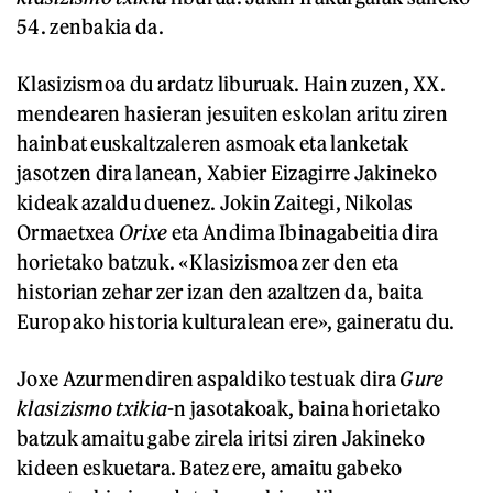
54. zenbakia da.
Klasizismoa du ardatz liburuak. Hain zuzen, XX.
mendearen hasieran jesuiten eskolan aritu ziren
hainbat euskaltzaleren asmoak eta lanketak
jasotzen dira lanean, Xabier Eizagirre Jakineko
kideak azaldu duenez. Jokin Zaitegi, Nikolas
Ormaetxea
Orixe
eta Andima Ibinagabeitia dira
horietako batzuk. «Klasizismoa zer den eta
historian zehar zer izan den azaltzen da, baita
Europako historia kulturalean ere», gaineratu du.
Joxe Azurmendiren aspaldiko testuak dira
Gure
klasizismo txikia
-n jasotakoak, baina horietako
batzuk amaitu gabe zirela iritsi ziren Jakineko
kideen eskuetara. Batez ere, amaitu gabeko