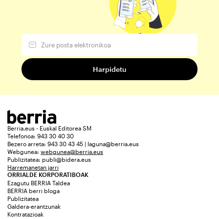
Berria.eus - Euskal Editorea SM
Telefonoa: 943 30 40 30
Bezero arreta: 943 30 43 45 | laguna@berria.eus
Webgunea:
webgunea@berria.eus
Publizitatea:
publi@bidera.eus
Harremanetan jarri
ORRIALDE KORPORATIBOAK
Ezagutu BERRIA Taldea
BERRIA berri bloga
Publizitatea
Galdera-erantzunak
Kontratazioak