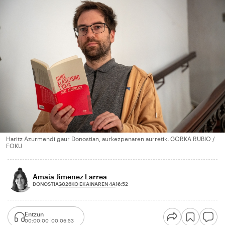
Haritz Azurmendi gaur Donostian, aurkezpenaren aurretik. GORKA RUBIO /
FOKU
Amaia Jimenez Larrea
2026KO EKAINAREN 4A
DONOSTIA
16:52
Entzun
00:00:00
00:06:53