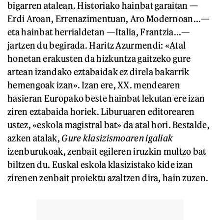
bigarren atalean. Historiako hainbat garaitan —
Erdi Aroan, Errenazimentuan, Aro Modernoan...—
eta hainbat herrialdetan —Italia, Frantzia...—
jartzen du begirada. Haritz Azurmendi: «Atal
honetan erakusten da hizkuntza gaitzeko gure
artean izandako eztabaidak ez direla bakarrik
hemengoak izan». Izan ere, XX. mendearen
hasieran Europako beste hainbat lekutan ere izan
ziren eztabaida horiek. Liburuaren editorearen
ustez, «eskola magistral bat» da atal hori. Bestalde,
azken atalak,
Gure klasizismoaren igaliak
izenburukoak, zenbait egileren iruzkin multzo bat
biltzen du. Euskal eskola klasizistako kide izan
zirenen zenbait proiektu azaltzen dira, hain zuzen.