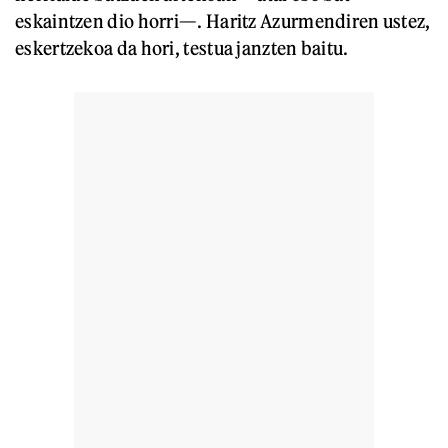
eskaintzen dio horri—. Haritz Azurmendiren ustez,
eskertzekoa da hori, testua janzten baitu.