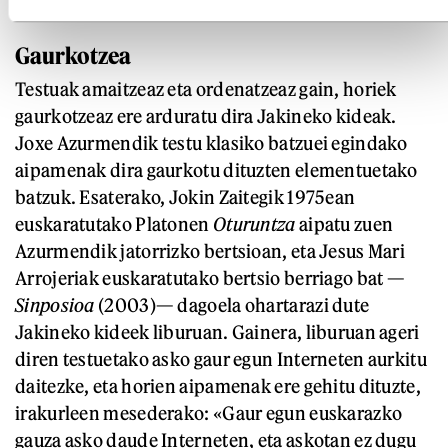
egiten».
Gaurkotzea
Testuak amaitzeaz eta ordenatzeaz gain, horiek
gaurkotzeaz ere arduratu dira Jakineko kideak.
Joxe Azurmendik testu klasiko batzuei egindako
aipamenak dira gaurkotu dituzten elementuetako
batzuk. Esaterako, Jokin Zaitegik 1975ean
euskaratutako Platonen
Oturuntza
aipatu zuen
Azurmendik jatorrizko bertsioan, eta Jesus Mari
Arrojeriak euskaratutako bertsio berriago bat —
Sinposioa
(2003)— dagoela ohartarazi dute
Jakineko kideek liburuan. Gainera, liburuan ageri
diren testuetako asko gaur egun Interneten aurkitu
daitezke, eta horien aipamenak ere gehitu dituzte,
irakurleen mesederako: «Gaur egun euskarazko
gauza asko daude Interneten, eta askotan ez dugu