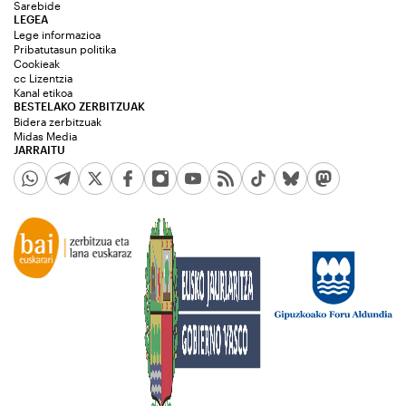
Sarebide
LEGEA
Lege informazioa
Pribatutasun politika
Cookieak
cc Lizentzia
Kanal etikoa
BESTELAKO ZERBITZUAK
Bidera zerbitzuak
Midas Media
JARRAITU