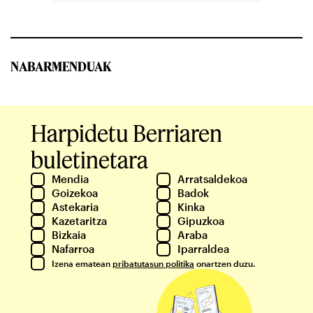
NABARMENDUAK
Harpidetu Berriaren
buletinetara
Mendia
Arratsaldekoa
Goizekoa
Badok
Astekaria
Kinka
Kazetaritza
Gipuzkoa
Bizkaia
Araba
Nafarroa
Iparraldea
Izena ematean
pribatutasun politika
onartzen duzu.