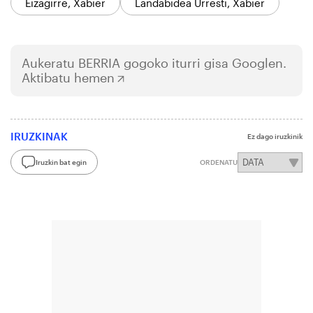
Eizagirre, Xabier
Landabidea Urresti, Xabier
Aukeratu
BERRIA
gogoko iturri gisa Googlen.
Aktibatu hemen
IRUZKINAK
Ez dago iruzkinik
Iruzkin bat egin
ORDENATU