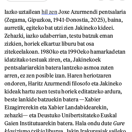
Iazko uztailean
hil zen
Joxe Azurmendi pentsalaria
(Zegama, Gipuzkoa, 1941-Donostia, 2025), baina,
aurretik, egiteko bat utzi zien Jakineko kideei.
Zehazki, iazko udaberrian, testu batzuk eman
zizkien, horiek elkartuz liburu bat osa
zitekeelakoan. 1980ko eta 1990eko hamarkadetan
idatzitako testuak ziren, eta, Jakinekoek
pentsalariarekin batera lantzeko asmoa zuten
arren, ez zen posible izan. Haren heriotzaren
ondoren, Haritz Azurmendi filosofo eta Jakineko
kideak hartu zuen testu horiek editatzeko ardura,
beste lankide batzuekin batera —Xabier
Eizagirrerekin eta Xabier Landabidearekin,
zehazki— eta Deustuko Unibertsitateko Euskal
Gaien Institutuarekin batera. Hala ondu dute
Gure
klasizismo txikia
liburua. Jakin Irakurgaiak saileko