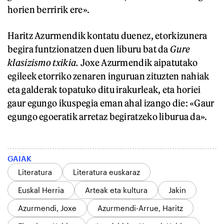
horien berririk ere».
Haritz Azurmendik kontatu duenez, etorkizunera
begira funtzionatzen duen liburu bat da
Gure
klasizismo txikia.
Joxe Azurmendik aipatutako
egileek etorriko zenaren inguruan zituzten nahiak
eta galderak topatuko ditu irakurleak, eta horiei
gaur egungo ikuspegia eman ahal izango die: «Gaur
egungo egoeratik arretaz begiratzeko liburua da».
GAIAK
Literatura
Literatura euskaraz
Euskal Herria
Arteak eta kultura
Jakin
Azurmendi, Joxe
Azurmendi-Arrue, Haritz