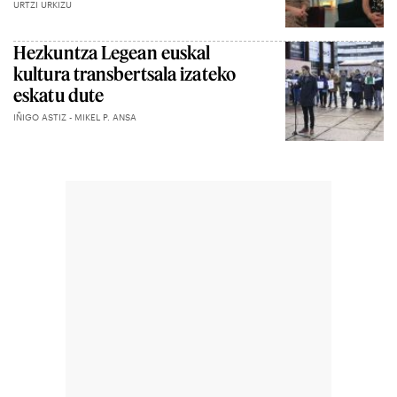
URTZI URKIZU
Hezkuntza Legean euskal
kultura transbertsala izateko
eskatu dute
IÑIGO ASTIZ - MIKEL P. ANSA