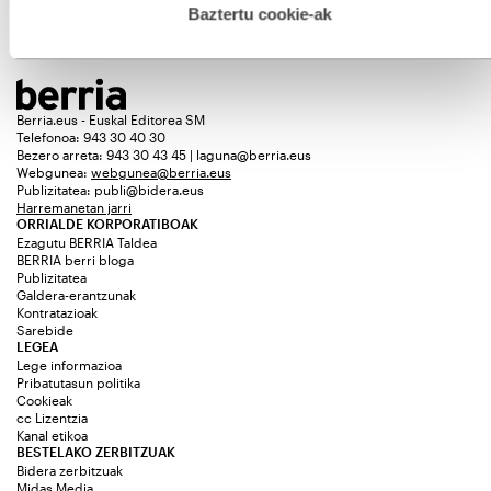
esplizitua ematen diguzu.
Gehiago irakurri
Baztertu cookie-ak
Berria.eus - Euskal Editorea SM
Telefonoa: 943 30 40 30
Bezero arreta: 943 30 43 45 | laguna@berria.eus
Webgunea:
webgunea@berria.eus
Publizitatea:
publi@bidera.eus
Harremanetan jarri
ORRIALDE KORPORATIBOAK
Ezagutu BERRIA Taldea
BERRIA berri bloga
Publizitatea
Galdera-erantzunak
Kontratazioak
Sarebide
LEGEA
Lege informazioa
Pribatutasun politika
Cookieak
cc Lizentzia
Kanal etikoa
BESTELAKO ZERBITZUAK
Bidera zerbitzuak
Midas Media