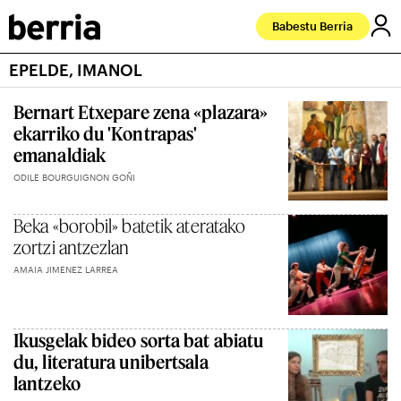
Babestu Berria
EPELDE, IMANOL
Bernart Etxepare zena «plazara»
ekarriko du 'Kontrapas'
emanaldiak
ODILE BOURGUIGNON GOÑI
Beka «borobil» batetik ateratako
zortzi antzezlan
AMAIA JIMENEZ LARREA
Ikusgelak bideo sorta bat abiatu
du, literatura unibertsala
lantzeko