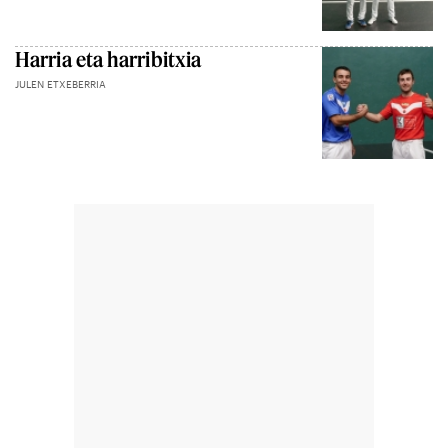
Harria eta harribitxia
JULEN ETXEBERRIA