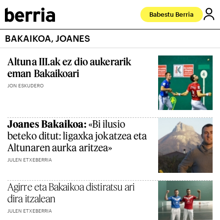
Babestu Berria
BAKAIKOA, JOANES
Altuna III.ak ez dio aukerarik
eman Bakaikoari
JON ESKUDERO
Joanes Bakaikoa:
«Bi ilusio
beteko ditut: ligaxka jokatzea eta
Altunaren aurka aritzea»
JULEN ETXEBERRIA
Agirre eta Bakaikoa distiratsu ari
dira itzalean
JULEN ETXEBERRIA