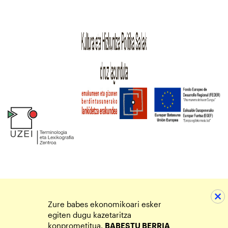
Zure babes ekonomikoari esker
egiten dugu kazetaritza
konprometitua.
BABESTU BERRIA