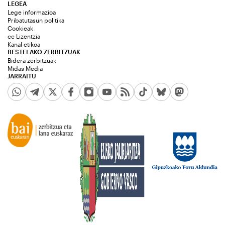
LEGEA
Lege informazioa
Pribatutasun politika
Cookieak
cc Lizentzia
Kanal etikoa
BESTELAKO ZERBITZUAK
Bidera zerbitzuak
Midas Media
JARRAITU