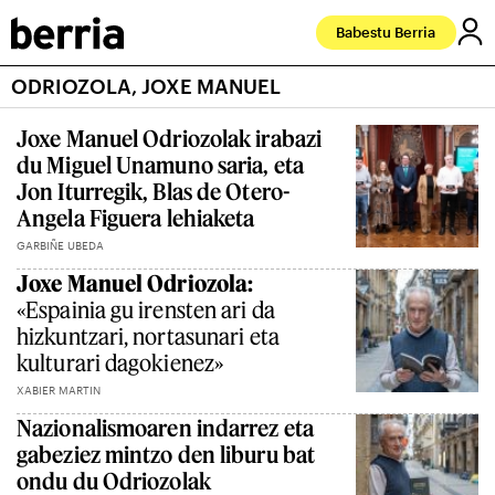
Babestu Berria
ODRIOZOLA, JOXE MANUEL
Joxe Manuel Odriozolak irabazi
du Miguel Unamuno saria, eta
Jon Iturregik, Blas de Otero-
Angela Figuera lehiaketa
GARBIÑE UBEDA
Joxe Manuel Odriozola:
«Espainia gu irensten ari da
hizkuntzari, nortasunari eta
kulturari dagokienez»
XABIER MARTIN
Nazionalismoaren indarrez eta
gabeziez mintzo den liburu bat
ondu du Odriozolak