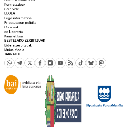
Kontratazioak
Sarebide
LEGEA
Lege informazioa
Pribatutasun politika
Cookieak
cc Lizentzia
Kanal etikoa
BESTELAKO ZERBITZUAK
Bidera zerbitzuak
Midas Media
JARRAITU