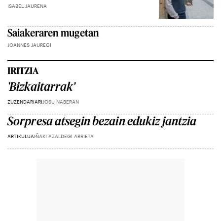
ISABEL JAURENA
Saiakeraren mugetan
JOANNES JAUREGI
IRITZIA
'Bizkaitarrak'
ZUZENDARIARI
JOSU NABERAN
Sorpresa atsegin bezain edukiz jantzia
ARTIKULUA
IÑAKI AZALDEGI ARRIETA