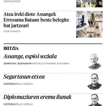
IGOR SUSAETA
Atea ireki diote Assangek
Erresuma Batuan beste helegite
bat jartzeari
IGOR SUSAETA
IRITZIA
Assange, espioi soziala
DERRADAN, BIDENABAR
MARTXELO OTAMENDI EGIGUREN
Segurtasun etxea
HIZPIDEAK
PELLO URZELAI
Diplomaziaren eremu ilunak
HIZPIDEAK
PELLO URZELAI