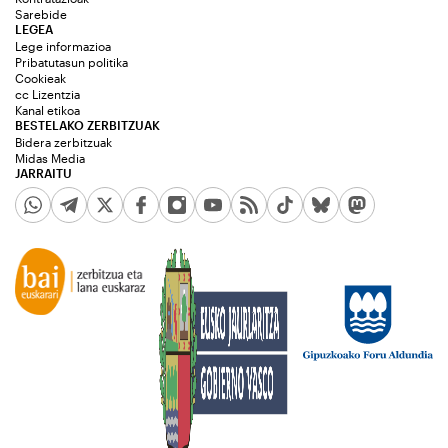
Sarebide
LEGEA
Lege informazioa
Pribatutasun politika
Cookieak
cc Lizentzia
Kanal etikoa
BESTELAKO ZERBITZUAK
Bidera zerbitzuak
Midas Media
JARRAITU