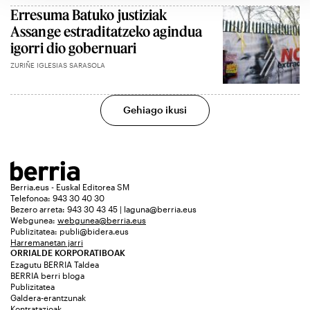
Erresuma Batuko justiziak
Assange estraditatzeko agindua
igorri dio gobernuari
ZURIÑE IGLESIAS SARASOLA
Gehiago ikusi
Berria.eus - Euskal Editorea SM
Telefonoa: 943 30 40 30
Bezero arreta: 943 30 43 45 | laguna@berria.eus
Webgunea:
webgunea@berria.eus
Publizitatea:
publi@bidera.eus
Harremanetan jarri
ORRIALDE KORPORATIBOAK
Ezagutu BERRIA Taldea
BERRIA berri bloga
Publizitatea
Galdera-erantzunak
Kontratazioak