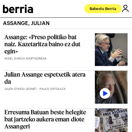
Babestu Berria
ASSANGE, JULIAN
Assange: «Preso politiko bat
naiz. Kazetaritza baino ez dut
egin»
MIKEL GARCIA MARTIKORENA
Julian Assange espetxetik atera
da
JULEN OTAEGI LEONET - PAULO OSTOLAZA
Erresuma Batuan beste helegite
bat jartzeko aukera eman diote
Assangeri