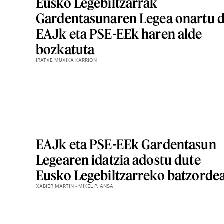
Eusko Legebiltzarrak
Gardentasunaren Legea onartu d
EAJk eta PSE-EEk haren alde
bozkatuta
IRATXE MUXIKA KARRION
EAJk eta PSE-EEk Gardentasun
Legearen idatzia adostu dute
Eusko Legebiltzarreko batzorde
XABIER MARTIN - MIKEL P. ANSA