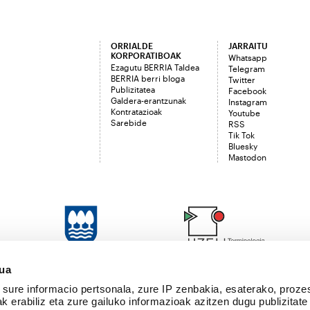
ORRIALDE
JARRAITU
KORPORATIBOAK
Whatsapp
Ezagutu BERRIA Taldea
Telegram
BERRIA berri bloga
Twitter
Publizitatea
Facebook
Galdera-erantzunak
Instagram
Kontratazioak
Youtube
Sarebide
RSS
Tik Tok
Bluesky
Mastodon
sua
sure informacio pertsonala, zure IP zenbakia, esaterako, proze
k erabiliz eta zure gailuko informazioak azitzen dugu publizitate