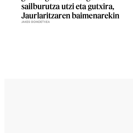
sailburutza utzi eta gutxira,
Jaurlaritzaren baimenarekin
JAKES GOIKOETXEA