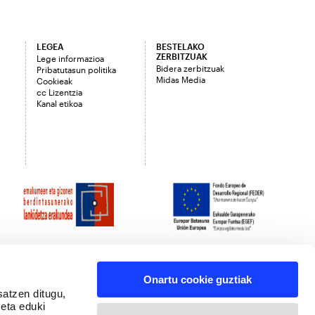
LEGEA
BESTELAKO
ZERBITZUAK
Lege informazioa
Bidera zerbitzuak
Pribatutasun politika
Midas Media
Cookieak
cc Lizentzia
Kanal etikoa
Onartu cookie guztiak
satzen ditugu,
 eta eduki