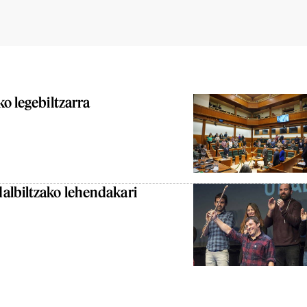
ko legebiltzarra
albiltzako lehendakari