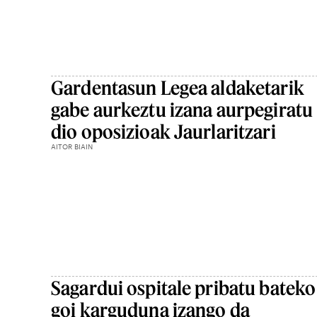
Gardentasun Legea aldaketarik
gabe aurkeztu izana aurpegiratu
dio oposizioak Jaurlaritzari
AITOR BIAIN
Sagardui ospitale pribatu bateko
goi karguduna izango da