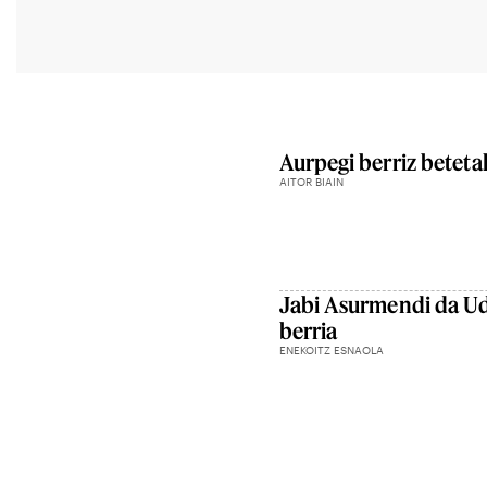
Aurpegi berriz beteta
AITOR BIAIN
Jabi Asurmendi da Ud
berria
ENEKOITZ ESNAOLA