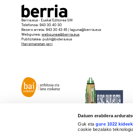
Berria.eus - Euskal Editorea SM
Telefonoa: 943 30 40 30
Bezero arreta: 943 30 43 45 | laguna@berria.eus
Webgunea:
webgunea@berria.eus
Publizitatea:
publi@bidera.eus
Harremanetan jarri
Datuen erabilera ardurat
Guk eta
gure 1022 kideek
cookie bezalako teknologia