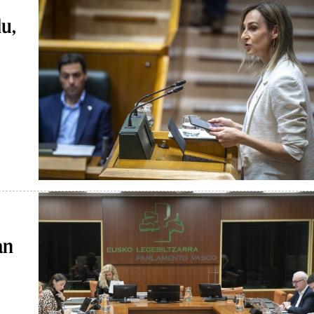
u,
an