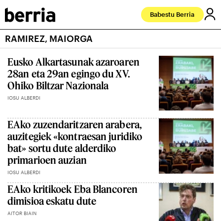
Babestu Berria
RAMIREZ, MAIORGA
Eusko Alkartasunak azaroaren
28an eta 29an egingo du XV.
Ohiko Biltzar Nazionala
IOSU ALBERDI
EAko zuzendaritzaren arabera,
auzitegiek «kontraesan juridiko
bat» sortu dute alderdiko
primarioen auzian
IOSU ALBERDI
EAko kritikoek Eba Blancoren
dimisioa eskatu dute
AITOR BIAIN