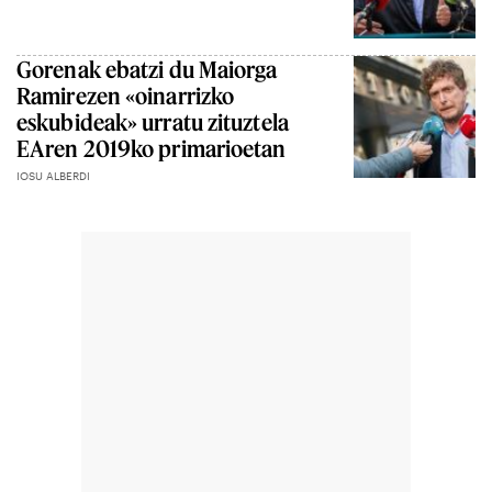
Gorenak ebatzi du Maiorga
Ramirezen «oinarrizko
eskubideak» urratu zituztela
EAren 2019ko primarioetan
IOSU ALBERDI