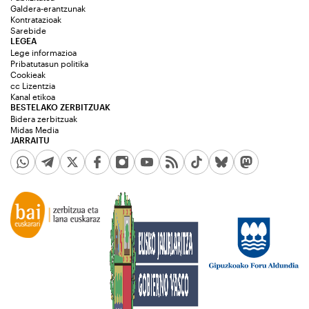
Galdera-erantzunak
Kontratazioak
Sarebide
LEGEA
Lege informazioa
Pribatutasun politika
Cookieak
cc Lizentzia
Kanal etikoa
BESTELAKO ZERBITZUAK
Bidera zerbitzuak
Midas Media
JARRAITU