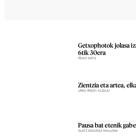
Getxophotok jolasa iz
6tik 30era
IÑIGO ASTIZ
Zientzia eta artea, el
URKO IRIDOY ALZELAI
Pausa bat etenik ga
OLATZ ENZUNZA MALLONA