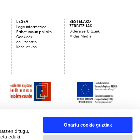
LEGEA
BESTELAKO
ZERBITZUAK
Lege informazioa
Bidera zerbitzuak
Pribatutasun politika
Midas Media
Cookieak
cc Lizentzia
Kanal etikoa
Onartu cookie guztiak
satzen ditugu,
 eta eduki