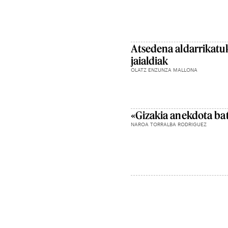
Atsedena aldarrikatu
jaialdiak
OLATZ ENZUNZA MALLONA
«Gizakia anekdota bat
NAROA TORRALBA RODRIGUEZ