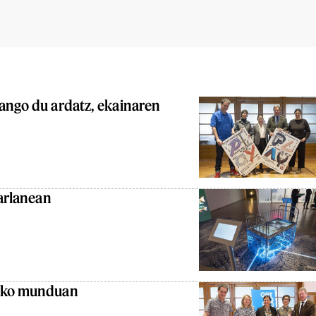
ango du ardatz, ekainaren
karlanean
beko munduan