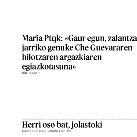
Maria Ptqk: «Gaur egun, zalantz
jarriko genuke Che Guevararen
hilotzaren argazkiaren
egiazkotasuna»
IÑIGO ASTIZ
Herri oso bat, jolastoki
MARKOS TEDIN-URIBURU CASTRO