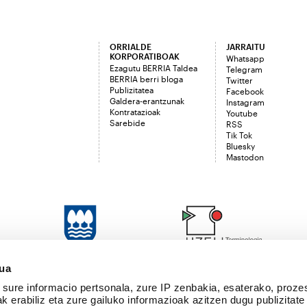
ORRIALDE
JARRAITU
KORPORATIBOAK
Whatsapp
Ezagutu BERRIA Taldea
Telegram
BERRIA berri bloga
Twitter
Publizitatea
Facebook
Galdera-erantzunak
Instagram
Kontratazioak
Youtube
Sarebide
RSS
Tik Tok
Bluesky
Mastodon
sua
sure informacio pertsonala, zure IP zenbakia, esaterako, proze
k erabiliz eta zure gailuko informazioak azitzen dugu publizitate