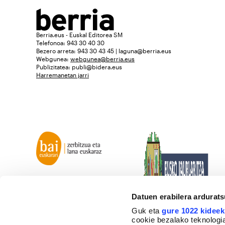
Berria.eus - Euskal Editorea SM
Telefonoa: 943 30 40 30
Bezero arreta: 943 30 43 45 | laguna@berria.eus
Webgunea:
webgunea@berria.eus
Publizitatea:
publi@bidera.eus
Harremanetan jarri
Datuen erabilera ardurat
Guk eta
gure 1022 kideek
cookie bezalako teknologia