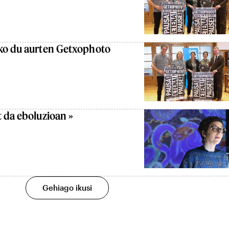
ko du aurten Getxophoto
 da eboluzioan »
Gehiago ikusi