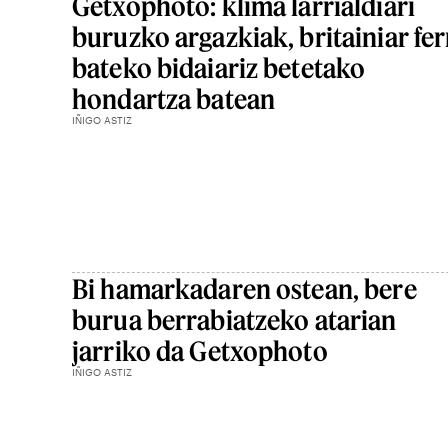
Getxophoto: klima larrialdiari
buruzko argazkiak, britainiar fer
bateko bidaiariz betetako
hondartza batean
IÑIGO ASTIZ
Bi hamarkadaren ostean, bere
burua berrabiatzeko atarian
jarriko da Getxophoto
IÑIGO ASTIZ