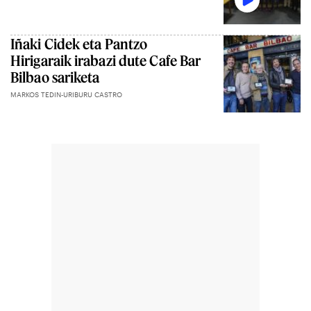
Iñaki Cidek eta Pantzo
Hirigaraik irabazi dute Cafe Bar
Bilbao sariketa
MARKOS TEDIN-URIBURU CASTRO