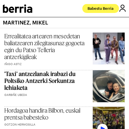
Babestu Berria
MARTINEZ, MIKEL
Errealitatea artearen mesedetan
baliatzearen zilegitasunaz gogoeta
egin du Patxo Telleria
antzerkigileak
IÑIGO ASTIZ
'Taxi' antzezlanak irabazi du
Poltsiko Antzerki Sorkuntza
lehiaketa
GARBIÑE UBEDA
Hordagoa handira Bilbon, euskal
prentsa babesteko
GOTZON HERMOSILLA