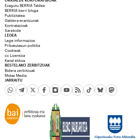
ORRIALDE KORPORATIBOAK
Ezagutu BERRIA Taldea
BERRIA berri bloga
Publizitatea
Galdera-erantzunak
Kontratazioak
Sarebide
LEGEA
Lege informazioa
Pribatutasun politika
Cookieak
cc Lizentzia
Kanal etikoa
BESTELAKO ZERBITZUAK
Bidera zerbitzuak
Midas Media
JARRAITU