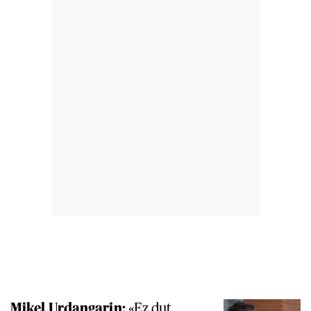
Mikel Urdangarin:
«Ez dut