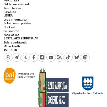
Publizitatea
Galdera-erantzunak
Kontratazioak
Sarebide
LEGEA
Lege informazioa
Pribatutasun politika
Cookieak
cc Lizentzia
Kanal etikoa
BESTELAKO ZERBITZUAK
Bidera zerbitzuak
Midas Media
JARRAITU