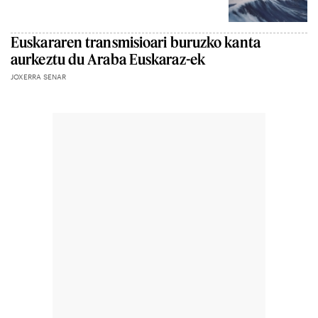
Euskararen transmisioari buruzko kanta
aurkeztu du Araba Euskaraz-ek
JOXERRA SENAR