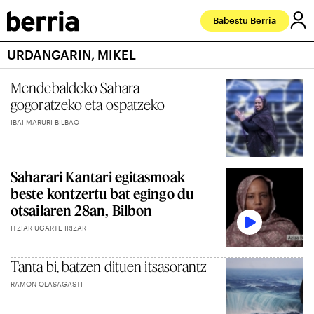
Babestu Berria
URDANGARIN, MIKEL
Mendebaldeko Sahara
gogoratzeko eta ospatzeko
IBAI MARURI BILBAO
Saharari Kantari egitasmoak
beste kontzertu bat egingo du
otsailaren 28an, Bilbon
ITZIAR UGARTE IRIZAR
Tanta bi, batzen dituen itsasorantz
RAMON OLASAGASTI