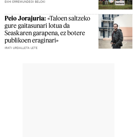
EKHI ERREMUNDEGI BELOKI
Peio Jorajuria:
«Taloen saltzeko
gure gaitasunari lotua da
Seaskaren garapena, ez botere
publikoen eraginari»
IRATI URDALLETA LETE