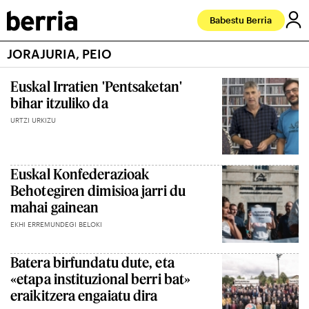
Babestu Berria
JORAJURIA, PEIO
Euskal Irratien 'Pentsaketan'
bihar itzuliko da
URTZI URKIZU
Euskal Konfederazioak
Behotegiren dimisioa jarri du
mahai gainean
EKHI ERREMUNDEGI BELOKI
Batera birfundatu dute, eta
«etapa instituzional berri bat»
eraikitzera engaiatu dira