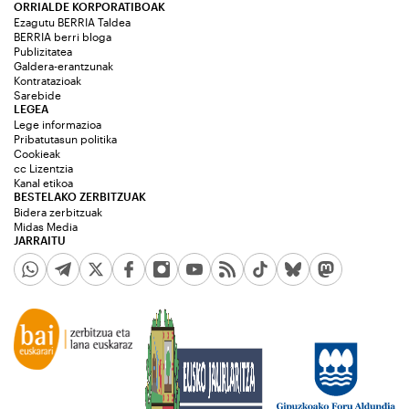
ORRIALDE KORPORATIBOAK
Ezagutu BERRIA Taldea
BERRIA berri bloga
Publizitatea
Galdera-erantzunak
Kontratazioak
Sarebide
LEGEA
Lege informazioa
Pribatutasun politika
Cookieak
cc Lizentzia
Kanal etikoa
BESTELAKO ZERBITZUAK
Bidera zerbitzuak
Midas Media
JARRAITU