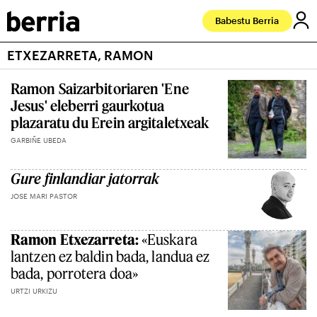
Babestu Berria
ETXEZARRETA, RAMON
Ramon Saizarbitoriaren 'Ene
Jesus' eleberri gaurkotua
plazaratu du Erein argitaletxeak
GARBIÑE UBEDA
Gure finlandiar jatorrak
JOSE MARI PASTOR
Ramon Etxezarreta:
«Euskara
lantzen ez baldin bada, landua ez
bada, porrotera doa»
URTZI URKIZU