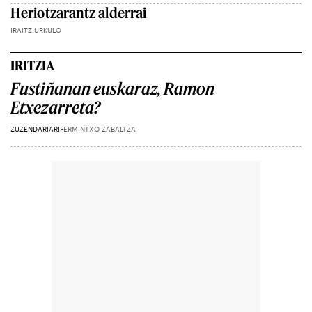
Heriotzarantz alderrai
IRAITZ URKULO
IRITZIA
Fustiñanan euskaraz, Ramon
Etxezarreta?
ZUZENDARIARI
FERMINTXO ZABALTZA