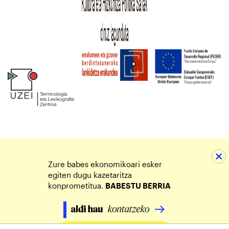
Zure babes ekonomikoari esker
egiten dugu kazetaritza
konprometitua.
BABESTU BERRIA