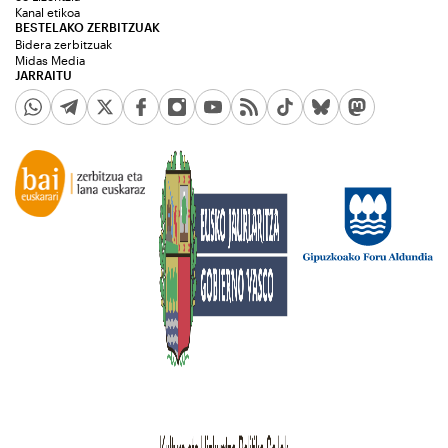
Kanal etikoa
BESTELAKO ZERBITZUAK
Bidera zerbitzuak
Midas Media
JARRAITU