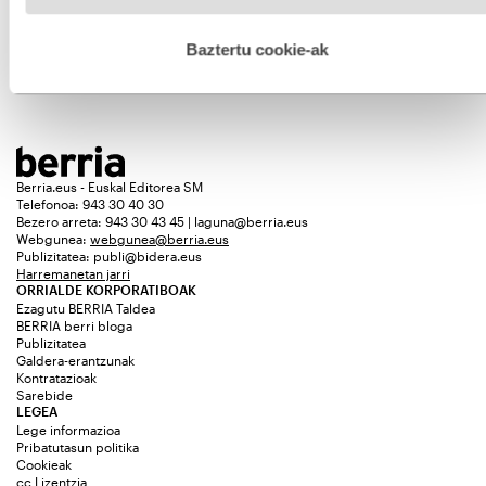
hobetzeko asmoz, cookie teknologiaz baliatzen gara. Ohar
GARIKOITZ GOIKOETXEA
hau onartuz gero, teknologia hori erabiltzeko baimen
esplizitua ematen diguzu.
Gehiago irakurri
Baztertu cookie-ak
Gehiago ikusi
Berria.eus - Euskal Editorea SM
Telefonoa: 943 30 40 30
Bezero arreta: 943 30 43 45 | laguna@berria.eus
Webgunea:
webgunea@berria.eus
Publizitatea:
publi@bidera.eus
Harremanetan jarri
ORRIALDE KORPORATIBOAK
Ezagutu BERRIA Taldea
BERRIA berri bloga
Publizitatea
Galdera-erantzunak
Kontratazioak
Sarebide
LEGEA
Lege informazioa
Pribatutasun politika
Cookieak
cc Lizentzia