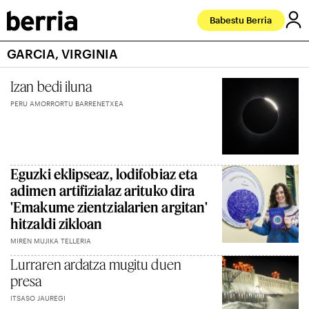
Babestu Berria
GARCIA, VIRGINIA
Izan bedi iluna
PERU AMORRORTU BARRENETXEA
Eguzki eklipseaz, lodifobiaz eta
adimen artifizialaz arituko dira
'Emakume zientzialarien argitan'
hitzaldi zikloan
MIREN MUJIKA TELLERIA
Lurraren ardatza mugitu duen
presa
ITSASO JAUREGI