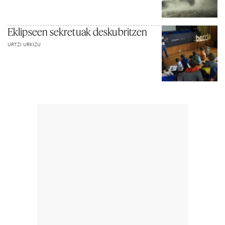
Eklipseen sekretuak deskubritzen
URTZI URKIZU