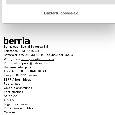
ISABEL JAURENA
hobetzeko asmoz, cookie teknologiaz baliatzen gara. Ohar
hau onartuz gero, teknologia hori erabiltzeko baimen
esplizitua ematen diguzu.
Gehiago irakurri
Baztertu cookie-ak
Berria.eus - Euskal Editorea SM
Telefonoa: 943 30 40 30
Bezero arreta: 943 30 43 45 | laguna@berria.eus
Webgunea:
webgunea@berria.eus
Publizitatea:
publi@bidera.eus
Harremanetan jarri
ORRIALDE KORPORATIBOAK
Ezagutu BERRIA Taldea
BERRIA berri bloga
Publizitatea
Galdera-erantzunak
Kontratazioak
Sarebide
LEGEA
Lege informazioa
Pribatutasun politika
Cookieak