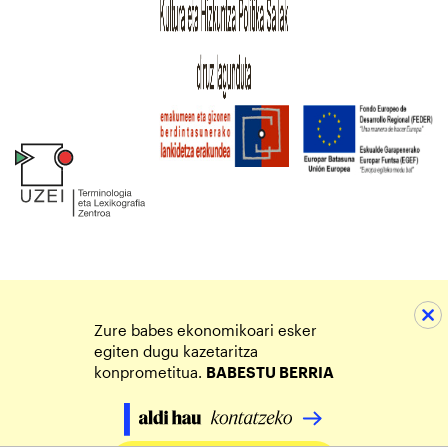
Zure babes ekonomikoari esker
egiten dugu kazetaritza
konprometitua.
BABESTU BERRIA