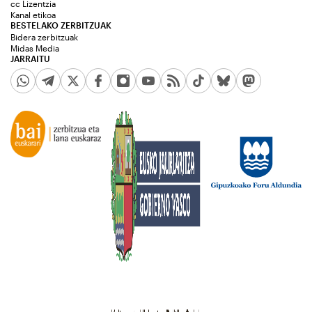
cc Lizentzia
Kanal etikoa
BESTELAKO ZERBITZUAK
Bidera zerbitzuak
Midas Media
JARRAITU