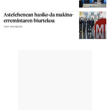
Astelehenean hasiko da makina-
erremintaren biurtekoa
IKER ARANBURU