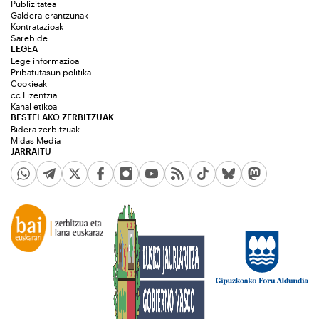
Publizitatea
Galdera-erantzunak
Kontratazioak
Sarebide
LEGEA
Lege informazioa
Pribatutasun politika
Cookieak
cc Lizentzia
Kanal etikoa
BESTELAKO ZERBITZUAK
Bidera zerbitzuak
Midas Media
JARRAITU