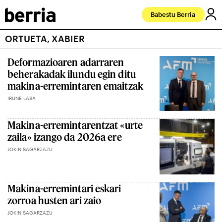
Babestu Berria
ORTUETA, XABIER
Deformazioaren adarraren
beherakadak ilundu egin ditu
makina-erremintaren emaitzak
IRUNE LASA
Makina-erremintarentzat «urte
zaila» izango da 2026a ere
JOKIN SAGARZAZU
Makina-erremintari eskari
zorroa husten ari zaio
JOKIN SAGARZAZU