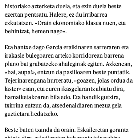
historiako azterketa duela, eta ezin duela beste
ezertan pentsatu. Halere, ez du irribarrea
ezkutatzen. «Orain ekonomiako klasea nuen, eta
behintzat, hemen nago».
Eta hantxe dago Garcia eraikinaren sarreraren eta
irakasle bulegoaren arteko korridorean barrena
plano bat grabatzeko ahaleginak egiten. Azkenean,
«bai, aupa!», entzun da pasilloaren beste puntatik.
Tejerinarengana hurreratu, «goazen, jolas ordua da
laster» esan, eta euren ikasgelarantz abiatu dira,
hamaiketakoaren bila edo. Eta handik gutxira,
txirrina entzun da, atsedenaldiaren mezua gela
guztietara hedatzeko.
Beste baten txanda da orain. Eskaileretan gorantz