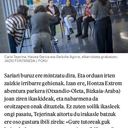
Carla Tejerina, Haizea Garcia eta Garbiñe Agirre, elkarrizketa grabatzen.
JAIZKI FONTANEDA / FOKU
Sariari buruz ere mintzatu dira. Eta orduan irten
zaizkie irribarre gehienak. Izan ere, Hontza Extrem
abentura parkera (Otxandio-Oleta, Bizkaia-Araba)
joan ziren ikaskideak, eta nabarmena da
oroitzapen onak dituztela. Ez zuten soilik ikasleek
ongi pasatu, Tejerinak aitortu du irakasle batzuk
ere oso gustura ibili zirela: «Gure tutoreak guk