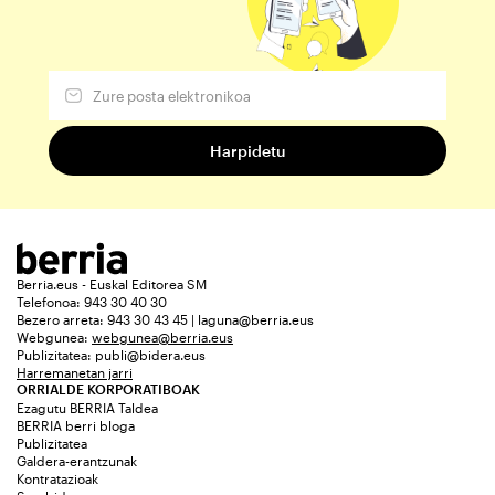
Berria.eus - Euskal Editorea SM
Telefonoa: 943 30 40 30
Bezero arreta: 943 30 43 45 | laguna@berria.eus
Webgunea:
webgunea@berria.eus
Publizitatea:
publi@bidera.eus
Harremanetan jarri
ORRIALDE KORPORATIBOAK
Ezagutu BERRIA Taldea
BERRIA berri bloga
Publizitatea
Galdera-erantzunak
Kontratazioak