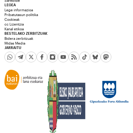
Sarebide
LEGEA
Lege informazioa
Pribatutasun politika
Cookieak
cc Lizentzia
Kanal etikoa
BESTELAKO ZERBITZUAK
Bidera zerbitzuak
Midas Media
JARRAITU