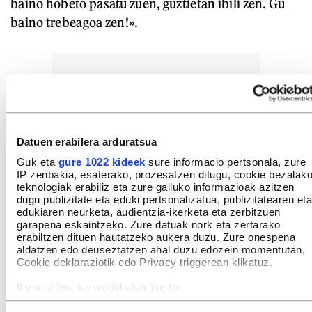
baino hobeto pasatu zuen, guztietan ibili zen. Gu
baino trebeagoa zen!».
Datuen erabilera arduratsua
Guk eta
gure 1022 kideek
sure informacio pertsonala, zure
IP zenbakia, esaterako, prozesatzen ditugu, cookie bezalak
teknologiak erabiliz eta zure gailuko informazioak azitzen
dugu publizitate eta eduki pertsonalizatua, publizitatearen eta
edukiaren neurketa, audientzia-ikerketa eta zerbitzuen
garapena eskaintzeko. Zure datuak nork eta zertarako
erabiltzen dituen hautatzeko aukera duzu. Zure onespena
aldatzen edo deuseztatzen ahal duzu edozein momentutan,
Cookie deklaraziotik edo Privacy triggerean klikatuz.
If you allow, we would also like to:
Collect information about your geographical location