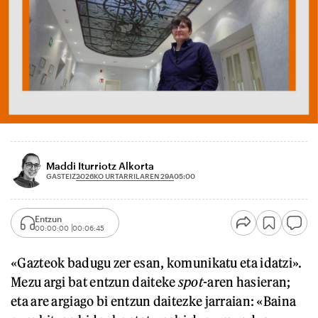
Maddi Iturriotz Alkorta
2026KO URTARRILAREN 29A
GASTEIZ
05:00
Entzun
00:00:00
00:06:45
«Gazteok badugu zer esan, komunikatu eta idatzi».
Mezu argi bat entzun daiteke
spot
-aren hasieran;
eta are argiago bi entzun daitezke jarraian: «Baina