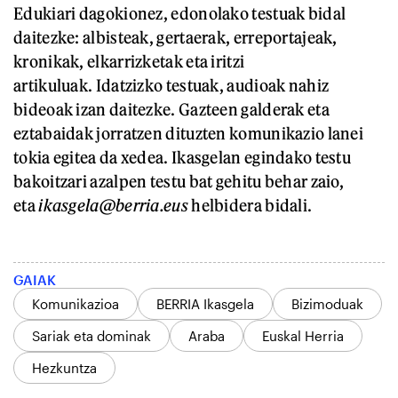
Edukiari dagokionez, edonolako testuak bidal
daitezke: albisteak, gertaerak, erreportajeak,
kronikak, elkarrizketak eta iritzi
artikuluak. Idatzizko testuak, audioak nahiz
bideoak izan daitezke. Gazteen galderak eta
eztabaidak jorratzen dituzten komunikazio lanei
tokia egitea da xedea. Ikasgelan egindako testu
bakoitzari azalpen testu bat gehitu behar zaio,
eta
ikasgela@berria.eus
helbidera bidali.
GAIAK
Komunikazioa
BERRIA Ikasgela
Bizimoduak
Sariak eta dominak
Araba
Euskal Herria
Hezkuntza