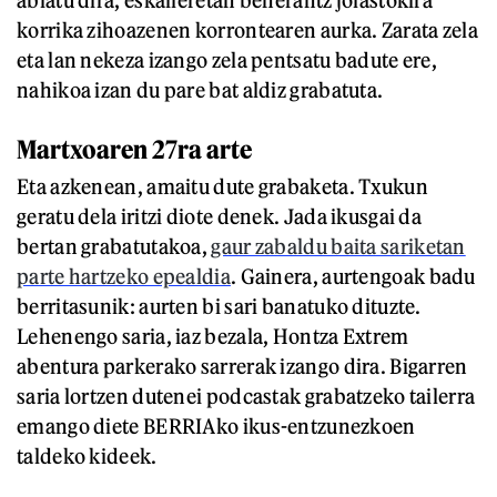
abiatu dira, eskaileretan beherantz jolastokira
korrika zihoazenen korrontearen aurka. Zarata zela
eta lan nekeza izango zela pentsatu badute ere,
nahikoa izan du pare bat aldiz grabatuta.
Martxoaren 27ra arte
Eta azkenean, amaitu dute grabaketa. Txukun
geratu dela iritzi diote denek. Jada ikusgai da
bertan grabatutakoa,
gaur zabaldu baita sariketan
parte hartzeko epealdia
. Gainera, aurtengoak badu
berritasunik: aurten bi sari banatuko dituzte.
Lehenengo saria, iaz bezala, Hontza Extrem
abentura parkerako sarrerak izango dira. Bigarren
saria lortzen dutenei podcastak grabatzeko tailerra
emango diete BERRIAko ikus-entzunezkoen
taldeko kideek.