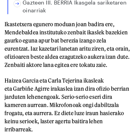
Gazteen III. BERRIA Ikasgela sariketaren
oinarriak
Ikastetxera egunero moduan joan badira ere,
Mendebaldea institutuko zenbait ikaslek bazekien
gaurko eguna apur bat berezia izango zela
eurentzat. Iaz kazetari lanetan aritu ziren, eta orain,
ofizioaren beste aldea ezagutzeko aukera izan dute.
Zenbaiti aktore lana egitea ere tokatu zaie.
Haizea Garcia eta Carla Tejerina ikasleak
eta Garbiñe Agirre irakaslea izan dira ofizio berrian
jarduten lehenengoak. Serio-serio eseri dira
kameren aurrean. Mikrofonoak ongi dabiltzala
frogatu, eta aurrera. Ez diete luze iraun hasierako
keinu serioek, laster agertu baitira lehen
irribarreak.