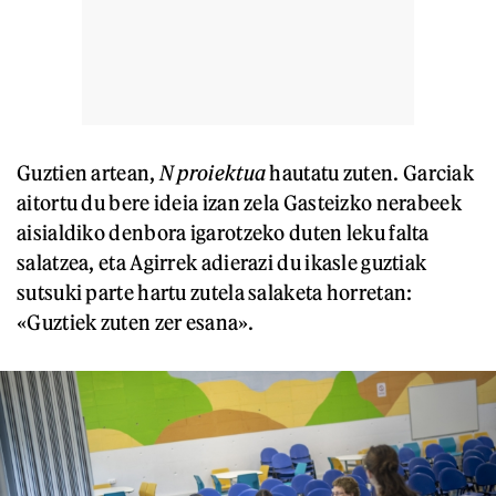
Guztien artean,
N proiektua
hautatu zuten. Garciak
aitortu du bere ideia izan zela Gasteizko nerabeek
aisialdiko denbora igarotzeko duten leku falta
salatzea, eta Agirrek adierazi du ikasle guztiak
sutsuki parte hartu zutela salaketa horretan:
«Guztiek zuten zer esana».