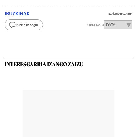
IRUZKINAK
Ez dago iruzkinik
Iruzkin bat egin
ORDENATU
INTERESGARRIA IZANGO ZAIZU