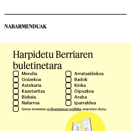
NABARMENDUAK
Harpidetu Berriaren
buletinetara
Mendia
Arratsaldekoa
Goizekoa
Badok
Astekaria
Kinka
Kazetaritza
Gipuzkoa
Bizkaia
Araba
Nafarroa
Iparraldea
Izena ematean
pribatutasun politika
onartzen duzu.