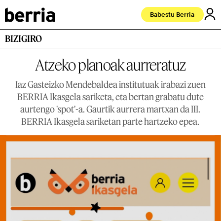
Babestu Berria
BIZIGIRO
Atzeko planoak aurreratuz
Iaz Gasteizko Mendebaldea institutuak irabazi zuen
BERRIA Ikasgela sariketa, eta bertan grabatu dute
aurtengo 'spot'-a. Gaurtik aurrera martxan da III.
BERRIA Ikasgela sariketan parte hartzeko epea.