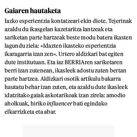
Gaiaren hautaketa
Iazko esperientzia kontatzeari ekin diote. Tejerinak
azaldu du ikasgelan kazetaritza lantzeak eta
sariketan parte hartzeak beste modu batera ikasten
lagundu ziela: «Idazten ikasteko esperientzia
ikaragarria izan zen». Urtero aldizkari bat egiten
dute institutuan. Eta iaz BERRIAren sariketaren
berri izan zutenean, ikasleek adostu zuten bertan
parte hartzea. Aldizkari osotik artikulu bakarra
hautatu behar izan zuten, eta azaldu dute ikasleek
idatzitako gaiak askotarikoak izan zirela: amodio
aholkuak, hiriko
influencer
bati egindako
elkarrizketa eta abar.