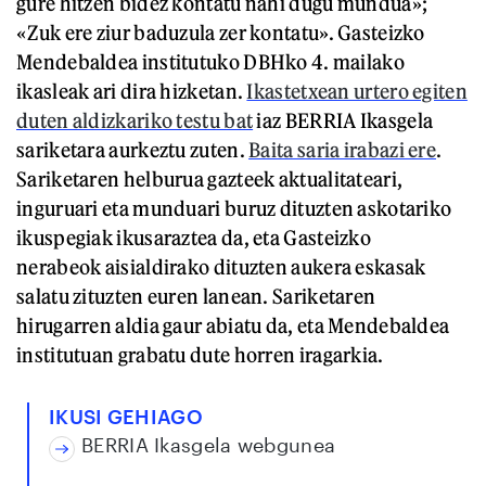
gure hitzen bidez kontatu nahi dugu mundua»;
«Zuk ere ziur baduzula zer kontatu». Gasteizko
Mendebaldea institutuko DBHko 4. mailako
ikasleak ari dira hizketan.
Ikastetxean urtero egiten
duten aldizkariko testu bat
iaz BERRIA Ikasgela
sariketara aurkeztu zuten.
Baita saria irabazi ere
.
Sariketaren helburua gazteek aktualitateari,
inguruari eta munduari buruz dituzten askotariko
ikuspegiak ikusaraztea da, eta Gasteizko
nerabeok aisialdirako dituzten aukera eskasak
salatu zituzten euren lanean. Sariketaren
hirugarren aldia gaur abiatu da, eta Mendebaldea
institutuan grabatu dute horren iragarkia.
IKUSI GEHIAGO
BERRIA Ikasgela webgunea