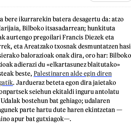
a bere ikurrarekin batera desagertu da: atzo
arijaia, Bilboko itsasadarrean; hunkituta
ak aurtengo pregoilari Francis Diezek eta
rrek, eta Areatzako txosnak desmuntatzen hasi
ierako balorazioak onak dira, oro har: Bilbok
oak adierazi du «elkartasunez blaitutako»
esteak beste,
Palestinaren alde egin diren
gatik
. Jardueraz beteta egon dira jaietako
onpartsek seiehun ekitaldi inguru antolatu
o Udalak bostehun bat gehiago; udalaren
 lagunek parte hartu dute haren ekintzetan —
aino apur bat gutxiagok—.