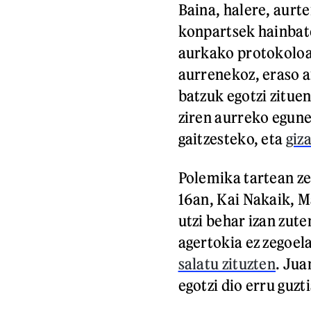
Baina, halere, aurte
konpartsek hainbate
aurkako protokoloa
aurrenekoz, eraso ar
batzuk egotzi zitue
ziren aurreko egun
gaitzesteko, eta
giz
Polemika tartean ze
16an, Kai Nakaik, M
utzi behar izan zut
agertokia ez zegoel
salatu zituzten
. Jua
egotzi dio erru guzti