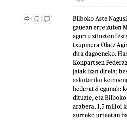
Bilboko Aste Nagusi
gauean erre zuten M
agurtu zituzten fest
txupinera Olatz Agi
dira dagoeneko. Has
Konpartsen Federazi
jaiak izan direla; b
askotariko keinuen
bederatzi egunak: k
dituzte, eta Bilbok
arabera, 1,5 milioi
aurreko urteetan b