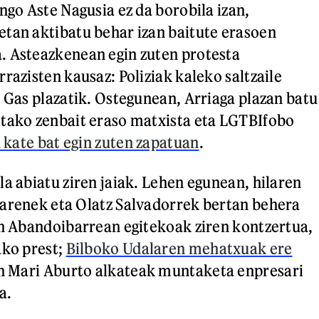
ngo Aste Nagusia ez da borobila izan,
tan aktibatu behar izan baitute erasoen
. Asteazkenean egin zuten protesta
razisten kausaz: Poliziak kaleko saltzaile
n Gas plazatik. Ostegunean, Arriaga plazan batu
etako zenbait eraso matxista eta LGTBIfobo
a kate bat egin zuten zapatuan
.
la abiatu ziren jaiak. Lehen egunean, hilaren
arenek eta Olatz Salvadorrek bertan behera
en Abandoibarrean egitekoak ziren kontzertua,
ako prest;
Bilboko Udalaren mehatxuak ere
n Mari Aburto alkateak muntaketa enpresari
a.