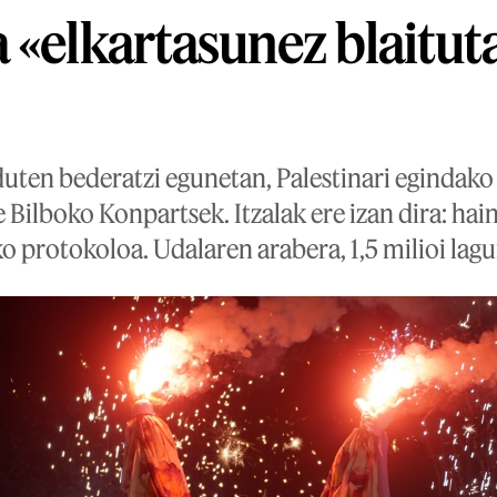
 «elkartasunez blaitut
duten bederatzi egunetan, Palestinari egindak
ilboko Konpartsek. Itzalak ere izan dira: hain
 protokoloa. Udalaren arabera, 1,5 milioi lagu