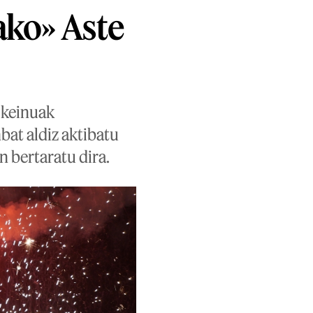
ako» Aste
o keinuak
bat aldiz aktibatu
n bertaratu dira.