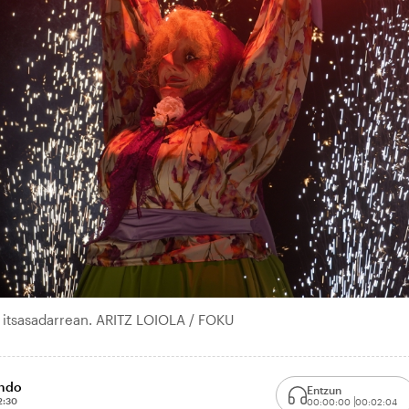
ko itsasadarrean. ARITZ LOIOLA / FOKU
ondo
Entzun
2:30
00:00:00
00:02:04