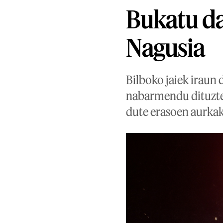
Bukatu da
Nagusia
Bilboko jaiek iraun 
nabarmendu dituzte B
dute erasoen aurkako