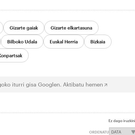
Gizarte gaiak
Gizarte elkartasuna
Bilboko Udala
Euskal Herria
Bizkaia
Konpartsak
oko iturri gisa Googlen.
Aktibatu hemen
Ez dago iruzkin
ORDENATU