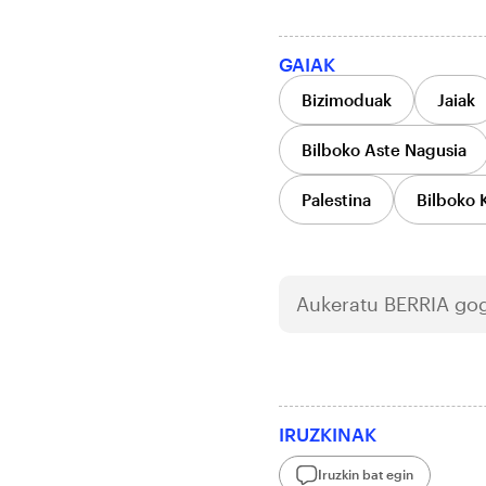
GAIAK
Bizimoduak
Jaiak
Bilboko Aste Nagusia
Palestina
Bilboko 
Aukeratu
BERRIA
gog
IRUZKINAK
Iruzkin bat egin