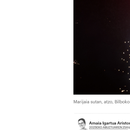
Marijaia sutan, atzo, Bilbo
Amaia Igartua Arist
2025EKO ABUZTUAREN 25A
1