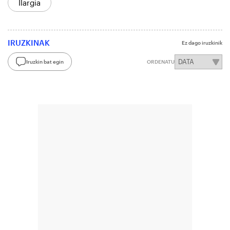
Ilargia
IRUZKINAK
Ez dago iruzkinik
Iruzkin bat egin
ORDENATU