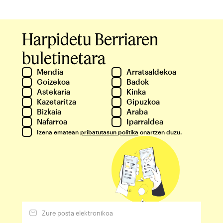
Harpidetu Berriaren
buletinetara
Mendia
Arratsaldekoa
Goizekoa
Badok
Astekaria
Kinka
Kazetaritza
Gipuzkoa
Bizkaia
Araba
Nafarroa
Iparraldea
Izena ematean
pribatutasun politika
onartzen duzu.