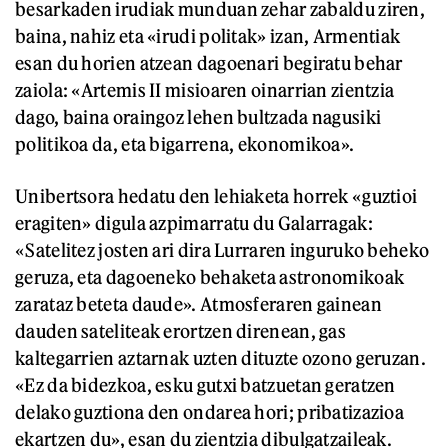
besarkaden irudiak munduan zehar zabaldu ziren,
baina, nahiz eta «irudi politak» izan, Armentiak
esan du horien atzean dagoenari begiratu behar
zaiola: «Artemis II misioaren oinarrian zientzia
dago, baina oraingoz lehen bultzada nagusiki
politikoa da, eta bigarrena, ekonomikoa».
Unibertsora hedatu den lehiaketa horrek «guztioi
eragiten» digula azpimarratu du Galarragak:
«Satelitez josten ari dira Lurraren inguruko beheko
geruza, eta dagoeneko behaketa astronomikoak
zarataz beteta daude». Atmosferaren gainean
dauden sateliteak erortzen direnean, gas
kaltegarrien aztarnak uzten dituzte ozono geruzan.
«Ez da bidezkoa, esku gutxi batzuetan geratzen
delako guztiona den ondarea hori; pribatizazioa
ekartzen du», esan du zientzia dibulgatzaileak.