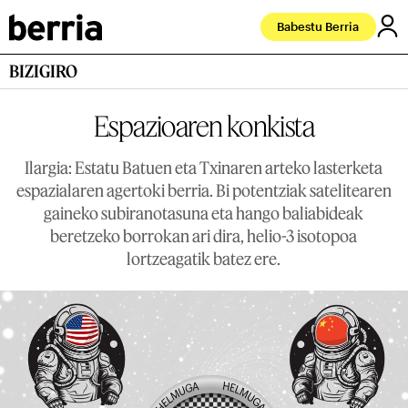
Babestu Berria
BIZIGIRO
Espazioaren konkista
Ilargia: Estatu Batuen eta Txinaren arteko lasterketa
espazialaren agertoki berria. Bi potentziak satelitearen
gaineko subiranotasuna eta hango baliabideak
beretzeko borrokan ari dira, helio-3 isotopoa
lortzeagatik batez ere.