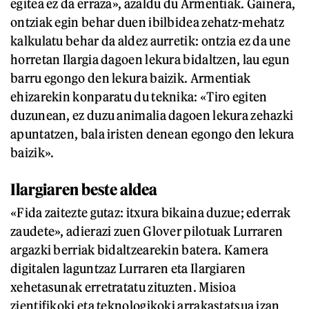
egitea ez da erraza», azaldu du Armentiak. Gainera,
ontziak egin behar duen ibilbidea zehatz-mehatz
kalkulatu behar da aldez aurretik: ontzia ez da une
horretan Ilargia dagoen lekura bidaltzen, lau egun
barru egongo den lekura baizik. Armentiak
ehizarekin konparatu du teknika: «Tiro egiten
duzunean, ez duzu animalia dagoen lekura zehazki
apuntatzen, bala iristen denean egongo den lekura
baizik».
Ilargiaren beste aldea
«Fida zaitezte gutaz: itxura bikaina duzue; ederrak
zaudete», adierazi zuen Glover pilotuak Lurraren
argazki berriak bidaltzearekin batera. Kamera
digitalen laguntzaz Lurraren eta Ilargiaren
xehetasunak erretratatu zituzten. Misioa
zientifikoki eta teknologikoki arrakastatsua izan