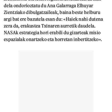
dela ondorioztatu du Ana Galarraga Elhuyar
Zientziako dibulgatzaileak, baina beste helburu
argi bat ere bazutela esan du: «Haiek nahi dutena
zera da, erakustea Txinaren aurretik daudela.
NASAk estrategia hori erabili du gizarteak misio
espazialak onartzeko eta horretan inbertitzeko».