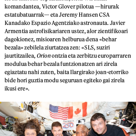
komandantea, Victor Glover pilotua —hirurak
estatubatuarrak— eta Jeremy Hansen CSA
Kanadako Espazio Agentziako astronauta. Javier
Armentia astrofisikariaren ustez, alor zientifikoari
dagokionez, misioaren helburua dena «behar
bezala» zebilela ziurtatzea zen: «SLS, suziri
jaurtitzailea,
Orion
ontzia eta zerbitzu europarraren
modulua behar bezala funtzionatzen ari zirela
egiaztatu nahi zuten, baita Ilargirako joan-etorriko
bide hori guztia modu seguruan egiteko gai zirela
ikusi ere».