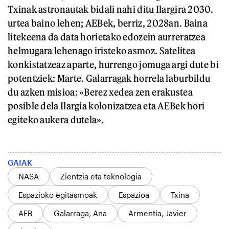
Txinak astronautak bidali nahi ditu Ilargira 2030.
urtea baino lehen; AEBek, berriz, 2028an. Baina
litekeena da data horietako edozein aurreratzea
helmugara lehenago iristeko asmoz. Satelitea
konkistatzeaz aparte, hurrengo jomuga argi dute bi
potentziek: Marte. Galarragak horrela laburbildu
du azken misioa: «Berez xedea zen erakustea
posible dela Ilargia kolonizatzea eta AEBek hori
egiteko aukera dutela».
GAIAK
NASA
Zientzia eta teknologia
Espazioko egitasmoak
Espazioa
Txina
AEB
Galarraga, Ana
Armentia, Javier