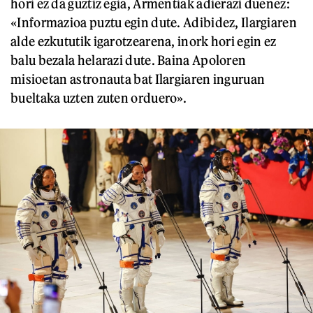
hori ez da guztiz egia, Armentiak adierazi duenez:
«Informazioa puztu egin dute. Adibidez, Ilargiaren
alde ezkututik igarotzearena, inork hori egin ez
balu bezala helarazi dute. Baina Apoloren
misioetan astronauta bat Ilargiaren inguruan
bueltaka uzten zuten orduero».