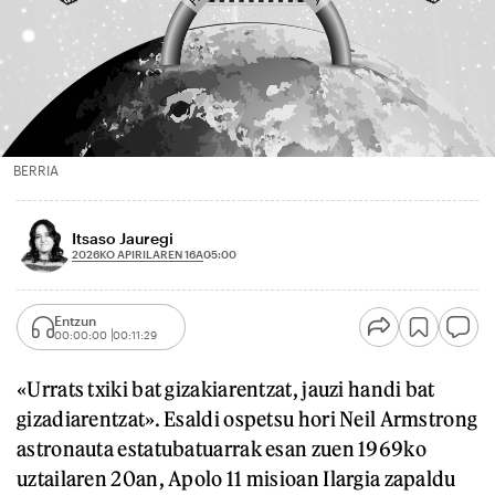
BERRIA
Itsaso Jauregi
2026KO APIRILAREN 16A
05:00
Entzun
00:00:00
00:11:29
«Urrats txiki bat gizakiarentzat, jauzi handi bat
gizadiarentzat». Esaldi ospetsu hori Neil Armstrong
astronauta estatubatuarrak esan zuen 1969ko
uztailaren 20an, Apolo 11 misioan Ilargia zapaldu