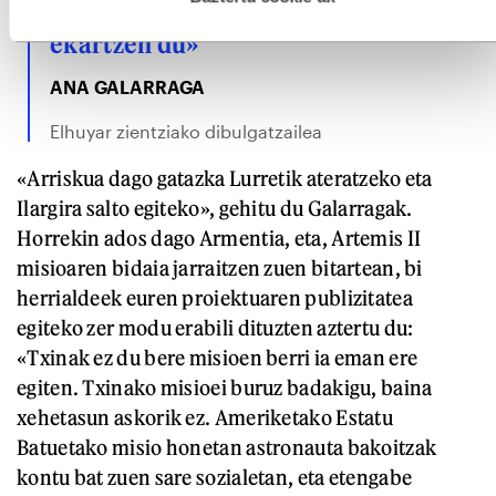
den ondare hori; pribatizazioa
ekartzen du»
ANA GALARRAGA
Elhuyar zientziako dibulgatzailea
«Arriskua dago gatazka Lurretik ateratzeko eta
Ilargira salto egiteko», gehitu du Galarragak.
Horrekin ados dago Armentia, eta, Artemis II
misioaren bidaia jarraitzen zuen bitartean, bi
herrialdeek euren proiektuaren publizitatea
egiteko zer modu erabili dituzten aztertu du:
«Txinak ez du bere misioen berri ia eman ere
egiten. Txinako misioei buruz badakigu, baina
xehetasun askorik ez. Ameriketako Estatu
Batuetako misio honetan astronauta bakoitzak
kontu bat zuen sare sozialetan, eta etengabe