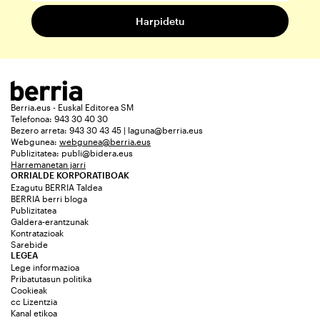
Berria.eus - Euskal Editorea SM
Telefonoa: 943 30 40 30
Bezero arreta: 943 30 43 45 | laguna@berria.eus
Webgunea:
webgunea@berria.eus
Publizitatea:
publi@bidera.eus
Harremanetan jarri
ORRIALDE KORPORATIBOAK
Ezagutu BERRIA Taldea
BERRIA berri bloga
Publizitatea
Galdera-erantzunak
Kontratazioak
Sarebide
LEGEA
Lege informazioa
Pribatutasun politika
Cookieak
cc Lizentzia
Kanal etikoa