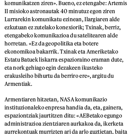
komunikatzen ziren». Bueno, ez etengabe: Artemis
II misioko astronautak 40 minutuz egon ziren
Lurrarekin komunikatu ezinean, Ilargiaren alde
ezkutuan ez zutelako konexiorik; Txinak, berriz,
etengabeko komunikazioa du satelitearen alde
horretan. «Ez da geopolitika eta botere
ekonomikoa bakarrik. Txinak eta Ameriketako
Estatu Batuek liskarra espazioraino eraman dute,
eta nork gehiago egin dezakeen ikusteko
erakusleiho bihurtu da berriro ere», argitu du
Armentiak.
Armentiaren hitzetan, NASA komunikazio
instituzionaleko enpresa handia da, eta, gainera,
espaziontziak jaurtitzen ditu: «AEBetako egungo
administrazioa zientziaren aurkakoa da, ikerketa
aurrekontuak murrizten ari da arlo guztietan, baita