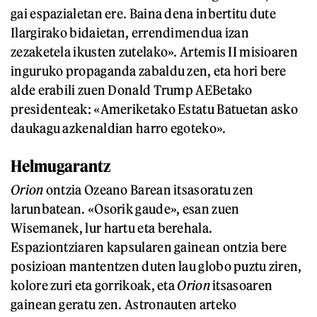
gai espazialetan ere. Baina dena inbertitu dute
Ilargirako bidaietan, errendimendua izan
zezaketela ikusten zutelako». Artemis II misioaren
inguruko propaganda zabaldu zen, eta hori bere
alde erabili zuen Donald Trump AEBetako
presidenteak: «Ameriketako Estatu Batuetan asko
daukagu azkenaldian harro egoteko».
Helmugarantz
Orion
ontzia Ozeano Barean itsasoratu zen
larunbatean. «Osorik gaude», esan zuen
Wisemanek, lur hartu eta berehala.
Espaziontziaren kapsularen gainean ontzia bere
posizioan mantentzen duten lau globo puztu ziren,
kolore zuri eta gorrikoak, eta
Orion
itsasoaren
gainean geratu zen. Astronauten arteko