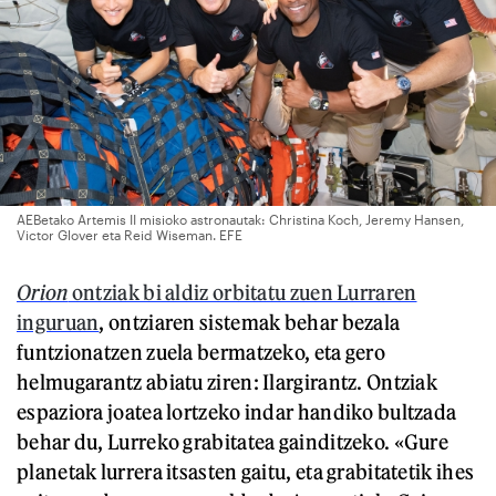
AEBetako Artemis II misioko astronautak: Christina Koch, Jeremy Hansen,
Victor Glover eta Reid Wiseman. EFE
Orion
ontziak bi aldiz orbitatu zuen Lurraren
inguruan
, ontziaren sistemak behar bezala
funtzionatzen zuela bermatzeko, eta gero
helmugarantz abiatu ziren: Ilargirantz. Ontziak
espaziora joatea lortzeko indar handiko bultzada
behar du, Lurreko grabitatea gainditzeko. «Gure
planetak lurrera itsasten gaitu, eta grabitatetik ihes