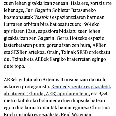
zuen lehen gizakia izan zenean. Hala ere, zortzi urte
lehenago, Juri Gagarin Sobietar Batasuneko
kosmonautak
Vostok 1
espaziontziaren barnean
Lurraren orbitan bira bat osatu zuen: 1961eko
apirilaren 12an, espaziora bidaiatu zuen lehen
gizakia izan zen Gagarin. Gerra Hotzeko espazio
lasterketaren puntu gorena izan zen hura, AEBen
eta SESBen artekoa. Orain, Txinak SESB ordezkatu
du. Txinak eta AEBek Ilargiko kraterretan egingo
dute topo.
AEBek gidatutako Artemis II misioa izan da titulu
askoren protagonista.
Kennedy zentro espazialetik
abiatu zen (Florida, AEB) apirilaren 1ean
, eta 9,34
metro kubikoko bolumena duen kapsula batean
egon dira lau astronautak hamar egunez: Christina
Koch misioko espezialista, Reid Wiseman