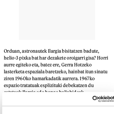
Orduan, astronautek Ilargia bisitatzen badute,
helio-3 pixka bat har dezakete oroigarri gisa? Horri
aurre egiteko eta, batez ere, Gerra Hotzeko
lasterketa espaziala baretzeko, hainbat itun sinatu
ziren 1960ko hamarkadatik aurrera. 1967ko
espazio tratatuak esplizituki debekatzen du
estatuek Ilargia edo hango baliabideak
berenganatzea, baita satelitearen subiranotasuna
aldarrikatzea ere. Baina tratatuak dituen hutsuneak
probestu dituzte herrialdeek. 2020an, Artemis