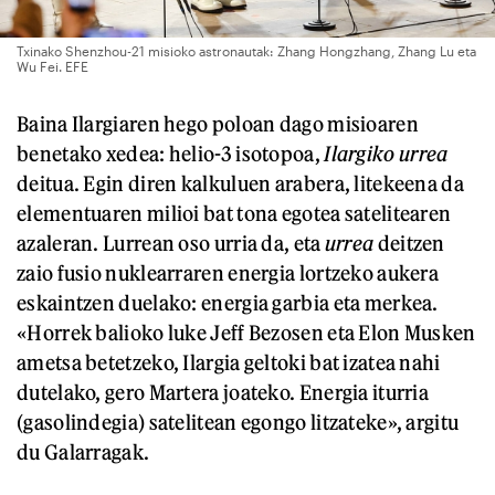
Txinako Shenzhou-21 misioko astronautak: Zhang Hongzhang, Zhang Lu eta
Wu Fei. EFE
Baina Ilargiaren hego poloan dago misioaren
benetako xedea: helio-3 isotopoa,
Ilargiko urrea
deitua. Egin diren kalkuluen arabera, litekeena da
elementuaren milioi bat tona egotea satelitearen
azaleran. Lurrean oso urria da, eta
urrea
deitzen
zaio fusio nuklearraren energia lortzeko aukera
eskaintzen duelako: energia garbia eta merkea.
«Horrek balioko luke Jeff Bezosen eta Elon Musken
ametsa betetzeko, Ilargia geltoki bat izatea nahi
dutelako, gero Martera joateko. Energia iturria
(gasolindegia) satelitean egongo litzateke», argitu
du Galarragak.