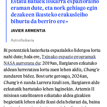
Estatu Batuek liskarra espazioraino
eraman dute, eta nork gehiago egin
dezakeen ikusteko erakusleiho
bihurtu da berriro ere»
JAVIER ARMENTIA
Astrofisikaria
Bi potentziek lasterketa espazialeko lidergoa lortu
nahi dute; hala ere,
Txinako espazio programak
NASA aurreratu du
: 2019an, Ilargiaren ezkutuko
aldean lurreratzea lortu zuen lehen aldiz,
Chang’e
zundaren bidez. Bost urte geroago, 2024an,
Chang’e 6
zunda Lurrera itzuli zen, Ilargiaren alde
ezkututik hartutako lehen laginekin. Artemis II
misioan satelitearen ezkutuko aldea gizakien
begietatik lehen aldiz ikusi dela helarazi da, baina