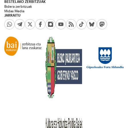
BESTELAKO ZERBITZUAK
Bidera zerbitzuak
Midas Media
JARRAITU