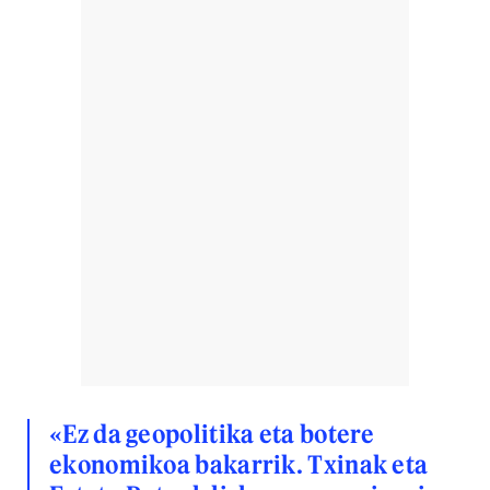
«Ez da geopolitika eta botere
ekonomikoa bakarrik. Txinak eta