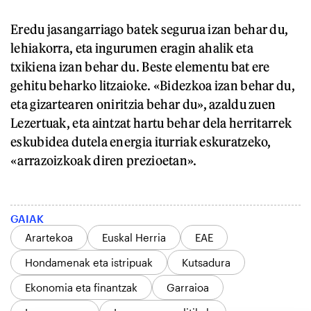
Eredu jasangarriago batek segurua izan behar du,
lehiakorra, eta ingurumen eragin ahalik eta
txikiena izan behar du. Beste elementu bat ere
gehitu beharko litzaioke. «Bidezkoa izan behar du,
eta gizartearen oniritzia behar du», azaldu zuen
Lezertuak, eta aintzat hartu behar dela herritarrek
eskubidea dutela energia iturriak eskuratzeko,
«arrazoizkoak diren prezioetan».
GAIAK
Arartekoa
Euskal Herria
EAE
Hondamenak eta istripuak
Kutsadura
Ekonomia eta finantzak
Garraioa