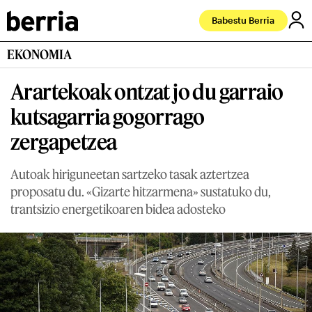
Babestu Berria
EKONOMIA
Arartekoak ontzat jo du garraio
kutsagarria gogorrago
zergapetzea
Autoak hiriguneetan sartzeko tasak aztertzea
proposatu du. «Gizarte hitzarmena» sustatuko du,
trantsizio energetikoaren bidea adosteko