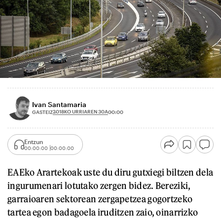
Ivan Santamaria
2018KO URRIAREN 30A
GASTEIZ
00:00
Entzun
00:00:00
00:00:00
EAEko Arartekoak uste du diru gutxiegi biltzen dela
ingurumenari lotutako zergen bidez. Bereziki,
garraioaren sektorean zergapetzea gogortzeko
tartea egon badagoela iruditzen zaio, oinarrizko