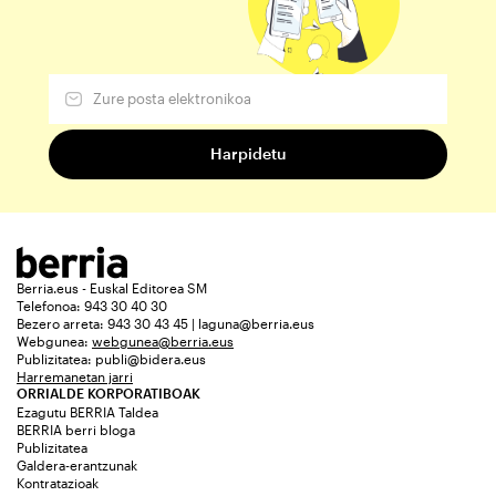
Berria.eus - Euskal Editorea SM
Telefonoa: 943 30 40 30
Bezero arreta: 943 30 43 45 | laguna@berria.eus
Webgunea:
webgunea@berria.eus
Publizitatea:
publi@bidera.eus
Harremanetan jarri
ORRIALDE KORPORATIBOAK
Ezagutu BERRIA Taldea
BERRIA berri bloga
Publizitatea
Galdera-erantzunak
Kontratazioak