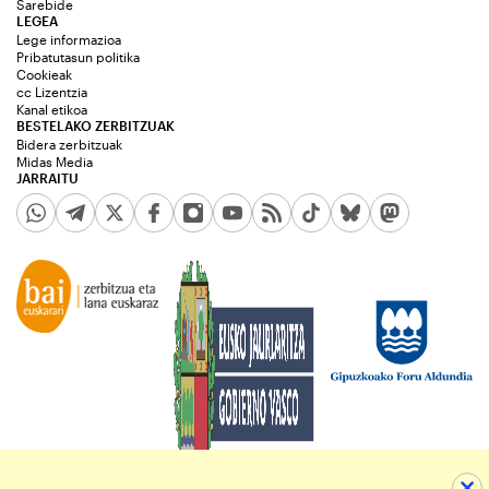
Sarebide
LEGEA
Lege informazioa
Pribatutasun politika
Cookieak
cc Lizentzia
Kanal etikoa
BESTELAKO ZERBITZUAK
Bidera zerbitzuak
Midas Media
JARRAITU