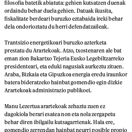
filosofia batetik abiatuta: gehien kutsatzen duenak
ordaindu behar duela gehien. Datuak ikusita,
fiskalitate berdeari buruzko eztabaida ireki behar
dela ondorioztatu du herri defendatzaileak.
Trantsizio energetikoari buruzko azterketa
prestatu du Arartekoak. Atzo, txostenaren ale bat
eman zion Bakartxo Tejeria Eusko Legebiltzarreko
presidenteari, eta eduki nagusiak aurkeztu zituen.
Araba, Bizkaia eta Gipuzkoa energia eredu iraunkor
batera bideratzeko hainbat gomendio egin dizkie
Arartekoak administrazio publikoei.
Manu Lezertua arartekoak zehaztu zuen ez
dagokiola berari esatea non eta nola zergapetu
behar diren ibilgailu kutsagarrienak. Hala ere,
gomendio zerrendan hainbat neurri posible propio