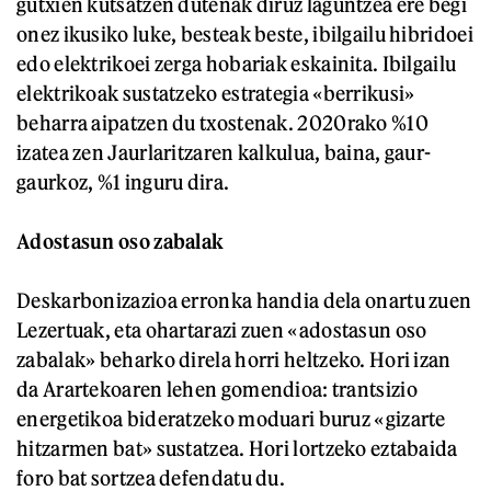
gutxien kutsatzen dutenak diruz laguntzea ere begi
onez ikusiko luke, besteak beste, ibilgailu hibridoei
edo elektrikoei zerga hobariak eskainita. Ibilgailu
elektrikoak sustatzeko estrategia «berrikusi»
beharra aipatzen du txostenak. 2020rako %10
izatea zen Jaurlaritzaren kalkulua, baina, gaur-
gaurkoz, %1 inguru dira.
Adostasun oso zabalak
Deskarbonizazioa erronka handia dela onartu zuen
Lezertuak, eta ohartarazi zuen «adostasun oso
zabalak» beharko direla horri heltzeko. Hori izan
da Arartekoaren lehen gomendioa: trantsizio
energetikoa bideratzeko moduari buruz «gizarte
hitzarmen bat» sustatzea. Hori lortzeko eztabaida
foro bat sortzea defendatu du.