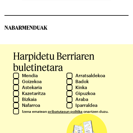
NABARMENDUAK
Harpidetu Berriaren
buletinetara
Mendia
Arratsaldekoa
Goizekoa
Badok
Astekaria
Kinka
Kazetaritza
Gipuzkoa
Bizkaia
Araba
Nafarroa
Iparraldea
Izena ematean
pribatutasun politika
onartzen duzu.