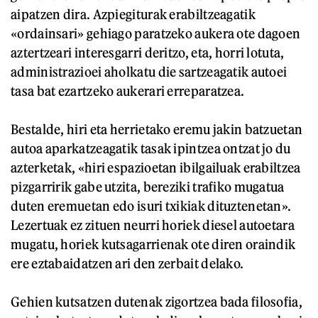
aipatzen dira. Azpiegiturak erabiltzeagatik
«ordainsari» gehiago paratzeko aukera ote dagoen
aztertzeari interesgarri deritzo, eta, horri lotuta,
administrazioei aholkatu die sartzeagatik autoei
tasa bat ezartzeko aukerari erreparatzea.
Bestalde, hiri eta herrietako eremu jakin batzuetan
autoa aparkatzeagatik tasak ipintzea ontzat jo du
azterketak, «hiri espazioetan ibilgailuak erabiltzea
pizgarririk gabe utzita, bereziki trafiko mugatua
duten eremuetan edo isuri txikiak dituztenetan».
Lezertuak ez zituen neurri horiek diesel autoetara
mugatu, horiek kutsagarrienak ote diren oraindik
ere eztabaidatzen ari den zerbait delako.
Gehien kutsatzen dutenak zigortzea bada filosofia,