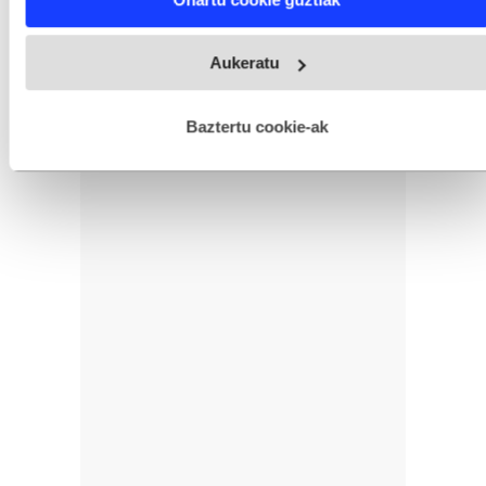
and set your preferences in the
details section
.
Webgune honek cookie propioak eta hirugarrenen cookie-
Aukeratu
fitxategiak erabiltzen ditu. Zure esperientzia eta zerbitzuak
hobetzeko asmoz, cookie teknologiaz baliatzen gara. Ohar
hau onartuz gero, teknologia hori erabiltzeko baimen
esplizitua ematen diguzu.
Gehiago irakurri
Baztertu cookie-ak