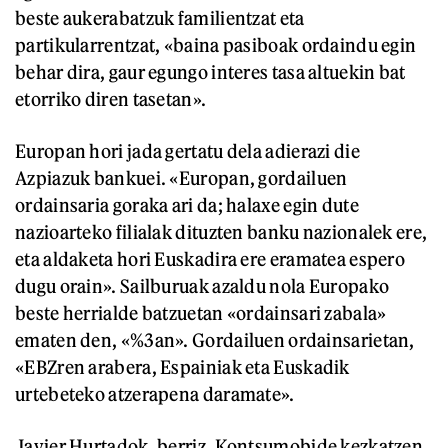
beste aukerabatzuk familientzat eta
partikularrentzat, «baina pasiboak ordaindu egin
behar dira, gaur egungo interes tasa altuekin bat
etorriko diren tasetan».
Europan hori jada gertatu dela adierazi die
Azpiazuk bankuei. «Europan, gordailuen
ordainsaria goraka ari da; halaxe egin dute
nazioarteko filialak dituzten banku nazionalek ere,
eta aldaketa hori Euskadira ere eramatea espero
dugu orain». Sailburuak azaldu nola Europako
beste herrialde batzuetan «ordainsari zabala»
ematen den, «%3an». Gordailuen ordainsarietan,
«EBZren arabera, Espainiak eta Euskadik
urtebeteko atzerapena daramate».
Javier Hurtadok, berriz, Kontsumobide kezkatzen