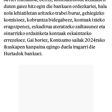
duten gaiez hitz egin die bankuen ordezkariei, hala
nola lehiatiletan aritzeko trabei buruz, gehiegizko
komisioez, kobrantza bidegabeez, kontuak ixteko
eragozpenez, eskudirua ateratzeko zailtasunez eta
oinarrizko ordainketa kontuak eskaintzeko
errezeloez. Gai horiez, Kontsumo sailak 2024rako
ikuskapen kanpaina egingo duela iragarri die
Hurtadok bankuei.