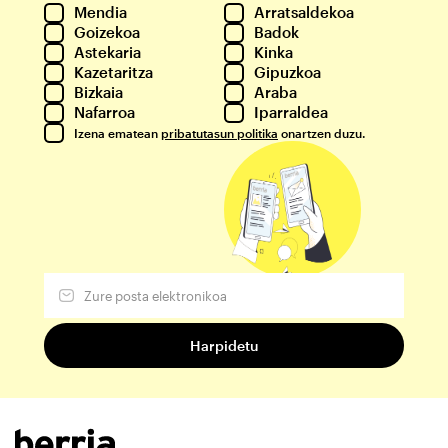
Mendia
Arratsaldekoa
Goizekoa
Badok
Astekaria
Kinka
Kazetaritza
Gipuzkoa
Bizkaia
Araba
Nafarroa
Iparraldea
Izena ematean
pribatutasun politika
onartzen duzu.