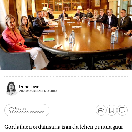
Irune Lasa
2023KO URRIAREN 9A
11:56
Entzun
00:00:00
00:00:00
Gordailuen ordainsaria izan da lehen puntua gaur