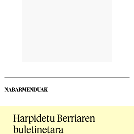
NABARMENDUAK
Harpidetu Berriaren
buletinetara