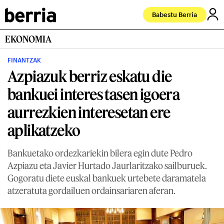
Babestu Berria
EKONOMIA
FINANTZAK
Azpiazuk berriz eskatu die
bankuei interes tasen igoera
aurrezkien interesetan ere
aplikatzeko
Bankuetako ordezkariekin bilera egin dute Pedro
Azpiazu eta Javier Hurtado Jaurlaritzako sailburuek.
Gogoratu diete euskal bankuek urtebete daramatela
atzeratuta gordailuen ordainsariaren aferan.