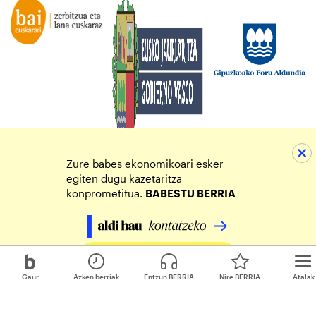
Zure babes ekonomikoari esker
egiten dugu kazetaritza
konprometitua.
BABESTU BERRIA
Egin zure ekarpena
Gaur
Azken berriak
Entzun BERRIA
Nire BERRIA
Atalak