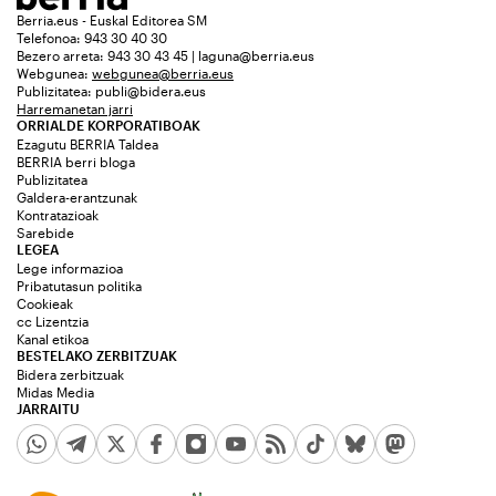
Berria.eus - Euskal Editorea SM
Telefonoa: 943 30 40 30
Bezero arreta: 943 30 43 45 | laguna@berria.eus
Webgunea:
webgunea@berria.eus
Publizitatea:
publi@bidera.eus
Harremanetan jarri
ORRIALDE KORPORATIBOAK
Ezagutu BERRIA Taldea
BERRIA berri bloga
Publizitatea
Galdera-erantzunak
Kontratazioak
Sarebide
LEGEA
Lege informazioa
Pribatutasun politika
Cookieak
cc Lizentzia
Kanal etikoa
BESTELAKO ZERBITZUAK
Bidera zerbitzuak
Midas Media
JARRAITU