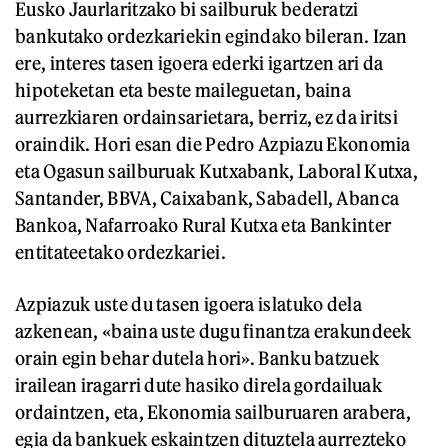
Eusko Jaurlaritzako bi sailburuk bederatzi
bankutako ordezkariekin egindako bileran. Izan
ere, interes tasen igoera ederki igartzen ari da
hipoteketan eta beste maileguetan, baina
aurrezkiaren ordainsarietara, berriz, ez da iritsi
oraindik. Hori esan die Pedro Azpiazu Ekonomia
eta Ogasun sailburuak Kutxabank, Laboral Kutxa,
Santander, BBVA, Caixabank, Sabadell, Abanca
Bankoa, Nafarroako Rural Kutxa eta Bankinter
entitateetako ordezkariei.
Azpiazuk uste du tasen igoera islatuko dela
azkenean, «baina uste dugu finantza erakundeek
orain egin behar dutela hori». Banku batzuek
irailean iragarri dute hasiko direla gordailuak
ordaintzen, eta, Ekonomia sailburuaren arabera,
egia da bankuek eskaintzen dituztela aurrezteko