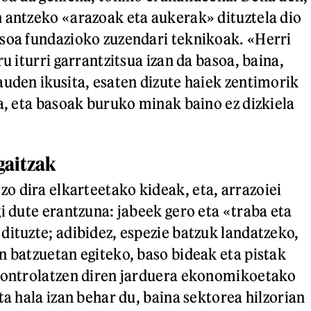
 antzeko «arazoak eta aukerak» dituztela dio
soa fundazioko zuzendari teknikoak. «Herri
ru iturri garrantzitsua izan da basoa, baina,
auden ikusita, esaten dizute haiek zentimorik
ra, eta basoak buruko minak baino ez dizkiela
gaitzak
 dira elkarteetako kideak, eta, arrazoiei
i dute erantzuna: jabeek gero eta «traba eta
dituzte; adibidez, espezie batzuk landatzeko,
n batzuetan egiteko, baso bideak eta pistak
 kontrolatzen diren jarduera ekonomikoetako
ta hala izan behar du, baina sektorea hilzorian