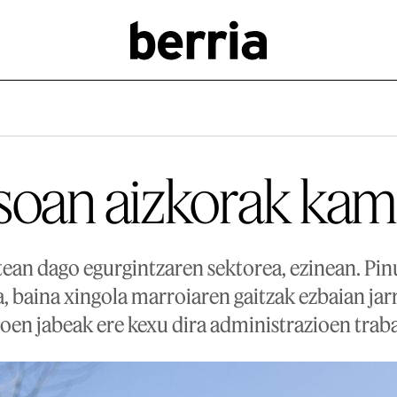
soan aizkorak kam
ean dago egurgintzaren sektorea, ezinean. Pin
, baina xingola marroiaren gaitzak ezbaian jar
oen jabeak ere kexu dira administrazioen trab