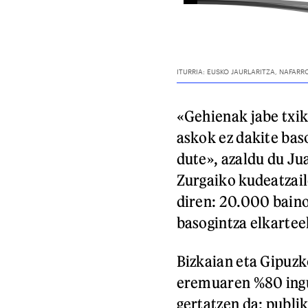
«Gehienak jabe txik
askok ez dakite bas
dute», azaldu du Ju
Zurgaiko kudeatzail
diren: 20.000 baino
basogintza elkartee
Bizkaian eta Gipuzk
eremuaren %80 ingu
gertatzen da: publi