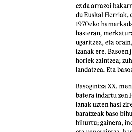
ez da arrazoi bakar
du Euskal Herriak,
1970eko hamarkadan
hasieran, merkatur
ugaritzea, eta orain
izanak ere. Basoen 
horiek zaintzea; zuh
landatzea. Eta baso
Basogintza XX. mend
batera indartu zen 
lanak uzten hasi zir
baratzeak baso bihur
bihurtu; gainera, in
eta papergintza, be