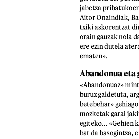
jabetza pribatukoen
Aitor Onaindiak, Ba
txiki askorentzat di
orain gauzak nola d
ere ezin dutela ate
ematen».
Abandonua eta 
«Abandonuaz» mintzo
buruz galdetuta, arg
betebehar» gehiago 
mozketak garai jaki
egiteko... «Gehien
bat da basogintza, e