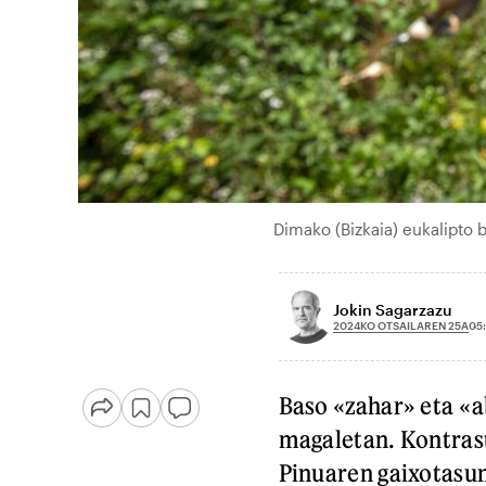
Dimako (Bizkaia) eukalipto
Jokin Sagarzazu
2024KO OTSAILAREN 25A
05
Baso «zahar» eta «
magaletan. Kontras
Pinuaren gaixotasun