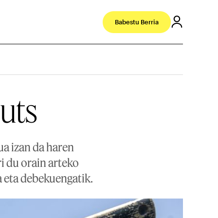
Babestu Berria
uts
ua izan da haren
ri du orain arteko
a eta debekuengatik.