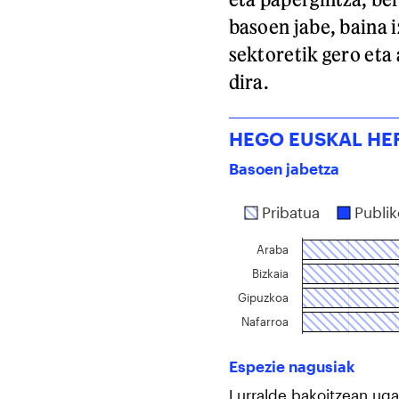
basoen jabe, baina 
sektoretik gero eta 
dira.