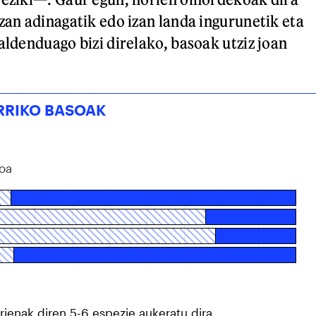
izan adinagatik edo izan landa ingurunetik eta
aldenduago bizi direlako, basoak utziz joan