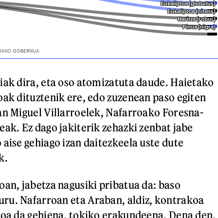
iak dira, eta oso atomizatuta daude. Haietako
oak dituztenik ere, edo zuzenean paso egiten
an Miguel Villarroelek, Nafarroako Foresna-
eak. Ez dago jakiterik zehazki zenbat jabe
 aise gehiago izan daitezkeela uste dute
k.
oan, jabetza nagusiki pribatua da: baso
ru. Nafarroan eta Araban, aldiz, kontrakoa
koa da gehiena, tokiko erakundeena. Dena den,