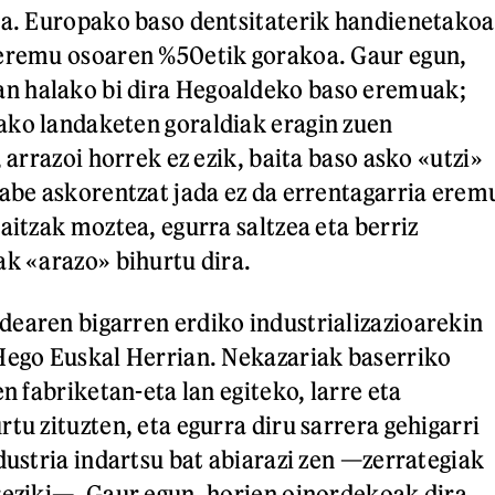
ra. Europako baso dentsitaterik handienetakoa
 eremu osoaren %50etik gorakoa. Gaur egun,
 halako bi dira Hegoaldeko baso eremuak;
ako landaketen goraldiak eragin zuen
, arrazoi horrek ez ezik, baita baso asko «utzi»
jabe askorentzat jada ez da errentagarria erem
aitzak moztea, egurra saltzea eta berriz
ak «arazo» bihurtu dira.
earen bigarren erdiko industrializazioarekin
Hego Euskal Herrian. Nekazariak baserriko
en fabriketan-eta lan egiteko, larre eta
tu zituzten, eta egurra diru sarrera gehigarri
dustria indartsu bat abiarazi zen —zerrategiak
reziki—. Gaur egun, horien oinordekoak dira