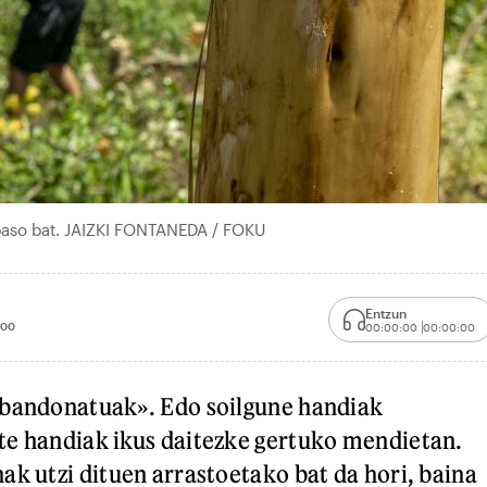
 baso bat. JAIZKI FONTANEDA / FOKU
Entzun
:00
00:00:00
00:00:00
abandonatuak». Edo soilgune handiak
te handiak ikus daitezke gertuko mendietan.
ak utzi dituen arrastoetako bat da hori, baina