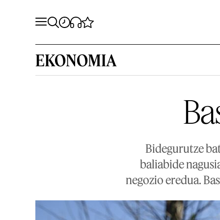
EKONOMIA
Ba
Bidegurutze bat
baliabide nagusia
negozio eredua. Bas