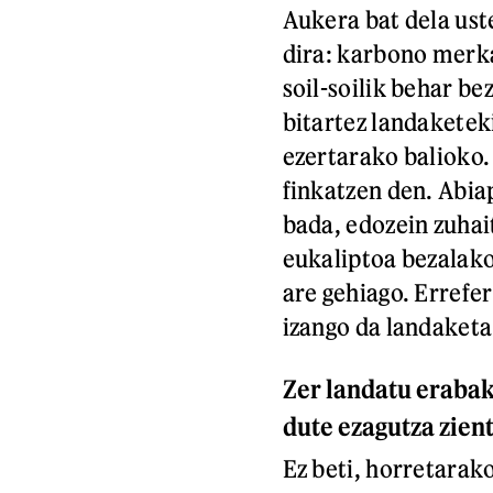
Aukera bat dela ust
dira: karbono merka
soil-soilik behar b
bitartez landakete
ezertarako balioko.
finkatzen den. Abia
bada, edozein zuhai
eukaliptoa bezalako
are gehiago. Errefe
izango da landaketa
Zer landatu erabak
dute ezagutza zient
Ez beti, horretarak