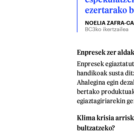
ezertarako 
NOELIA ZAFRA-C
BC3ko ikertzailea
Enpresek zer aldak
Enpresek egiaztatu
handikoak susta ditz
Ahalegina egin deza
bertako produktuak 
egiaztagiriarekin g
Klima krisia arrisk
bultzatzeko?