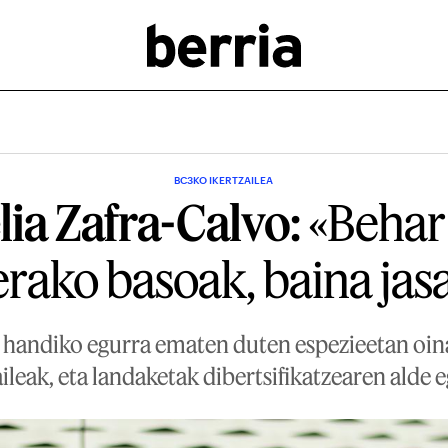
BC3KO IKERTZAILEA
ia Zafra-Calvo:
«Behar 
rako basoak, baina jas
e handiko egurra ematen duten espezieetan oin
aileak, eta landaketak dibertsifikatzearen alde e