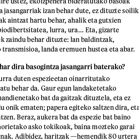
nire ustez, ekoizpenera bideratutako basoak
a jasangarriak izan behar dute, ez dituzte soilik
k aintzat hartu behar, ahalik eta gutxien
iodibertsitatea, lurra, ura... Eta, gizarte
k zaindu behar dituzte: lan baldintzak,
 transmisioa, landa eremuen hustea eta abar.
ar dira basogintza jasangarri baterako?
urra duten espezieetan oinarritutako
zatu behar da. Gaur egun landaketetako
andienetako bat da gaitzak dituztela, eta ez
 onik ematen; papera egiteko saltzen dira, et
ntzen. Beraz, aukera bat da espezie bat baino
horietako asko tokikoak, baina mozteko garai
enak. Adibidez, haritzak —hemendik 80 urtera