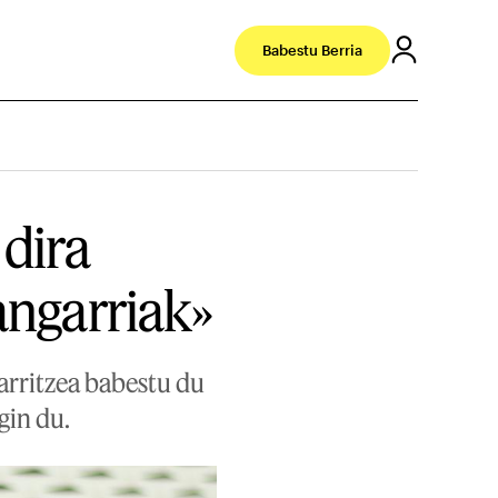
Babestu Berria
dira
angarriak»
arritzea babestu du
gin du.