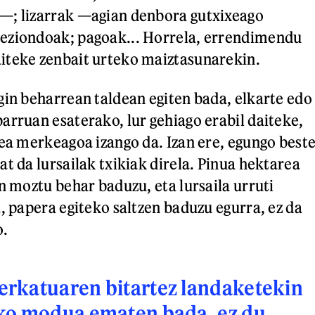
—; lizarrak —agian denbora gutxixeago
eziondoak; pagoak... Horrela, errendimendu
iteke zenbait urteko maiztasunarekin.
gin beharrean taldean egiten bada, elkarte edo
arruan esaterako, lur gehiago erabil daiteke,
zea merkeagoa izango da. Izan ere, egungo best
t da lursailak txikiak direla. Pinua hektarea
n moztu behar baduzu, eta lursaila urruti
, papera egiteko saltzen baduzu egurra, ez da
o.
rkatuaren bitartez landaketekin
ko modua ematen bada, ez du