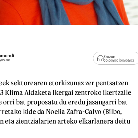
tamendi
Entzun
A
05:00
00:00:00
00:06:03
eek sektorearen etorkizunaz zer pentsatzen
3 Klima Aldaketa Ikergai zentroko ikertzaile
e orri bat proposatu du eredu jasangarri bat
rretako kide da Noelia Zafra-Calvo (Bilbo,
n eta zientzialarien arteko elkarlanera deitu