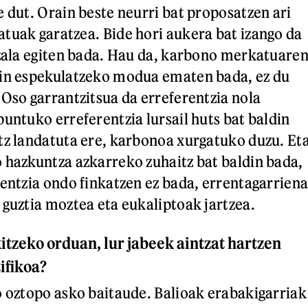
e dut. Orain beste neurri bat proposatzen ari
tuak garatzea. Bide hori aukera bat izango da
ezala egiten bada. Hau da, karbono merkatuare
kin espekulatzeko modua ematen bada, ez du
 Oso garrantzitsua da erreferentzia nola
puntuko erreferentzia lursail huts bat baldin
tz landatuta ere, karbonoa xurgatuko duzu. Et
 hazkuntza azkarreko zuhaitz bat baldin bada,
rentzia ondo finkatzen ez bada, errentagarrien
 guztia moztea eta eukaliptoak jartzea.
itzeko orduan, lur jabeek aintzat hartzen
ifikoa?
o oztopo asko baitaude. Balioak erabakigarriak