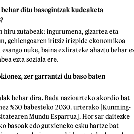
u behar ditu basogintzak kudeaketa
o?
 hiru zutabeak: ingurumena, gizartea eta
, gehiengoaren iritziz irizpide ekonomikoa
a esango nuke, baina ez lirateke ahaztu behar e
ea ezta soziala ere.
ionez, zer garrantzi du baso baten
alak behar dira. Bada nazioarteko akordio bat
enez %30 babesteko 2030. urterako [Kunming-
sitatearen Mundu Esparrua]. Hor sar daitezke
ko basoak edo gutxieneko esku hartze bat