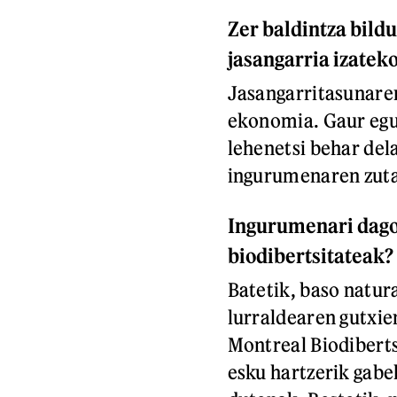
Zer baldintza bild
jasangarria izatek
Jasangarritasunaren
ekonomia. Gaur egun
lehenetsi behar del
ingurumenaren zutab
Ingurumenari dagok
biodibertsitateak?
Batetik, baso natur
lurraldearen gutxi
Montreal Biodibert
esku hartzerik gabe