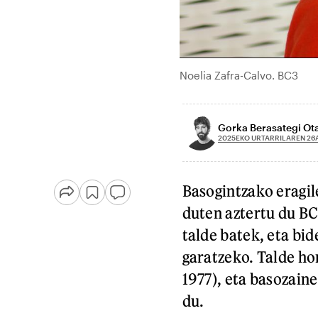
Noelia Zafra-Calvo. BC3
Gorka Berasategi O
2025EKO URTARRILAREN 26
Basogintzako eragil
duten aztertu du BC
talde batek, eta bid
garatzeko. Talde ho
1977), eta basozaine
du.