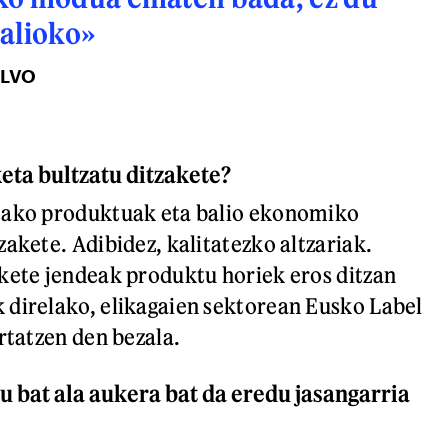
balioko»
ALVO
eta bultzatu ditzakete?
tako produktuak eta balio ekonomiko
akete. Adibidez, kalitatezko altzariak.
kete jendeak produktu horiek eros ditzan
direlako, elikagaien sektorean Eusko Label
ertatzen den bezala.
u bat ala aukera bat da eredu jasangarria