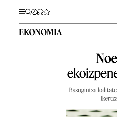
EKONOMIA
Noel
ekoizpene
Basogintza kalitat
ikertz