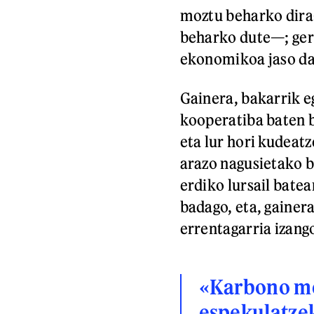
moztu beharko dira
beharko dute—; ger
ekonomikoa jaso da
Gainera, bakarrik e
kooperatiba baten b
eta lur hori kudeat
arazo nagusietako ba
erdiko lursail batea
badago, eta, gainera
errentagarria izang
«Karbono me
espekulatze