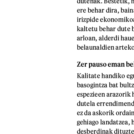
dutenak. Bestetik, 
ere behar dira, bain
irizpide ekonomikoa
kaltetu behar dute b
arloan, alderdi haue
belaunaldien arteko
Zer pauso eman beh
Kalitate handiko eg
basogintza bat bult
espezieen arazorik h
dutela errendimendu
ez da askorik ordai
gehiago landatzea, 
desberdinak dituzt