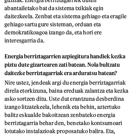
guztiak. Energia berriztagarriek duten
abantailetako bat da sistema txikiak egin
daitezkeela. Zenbat eta sistema gehiago eta eragile
gehiago sartu gure sisteman, orduan eta
demokratikoagoa izango da, eta hori ere
interesgarria da.
Energia berriztagarrien azpiegitura handiek kezka
piztu dute gizartearen zati batean. Nola bultzatu
daitezke berriztagarriak era arduratsu batean?
Nire ustez, jendeak argi du energia berriztagarriak
direla etorkizuna, baina ereduak zalantza eta kezka
asko sortzen ditu. Uste dut erantzuna desberdina
izango litzatekeela, lehenik eta behin, aztertuko
balitz eskualde bakoitzean zenbateko energia
berriztagarria behar den, benetako kontsumoari
lotutako instalazioak proposatuko balira. Eta,