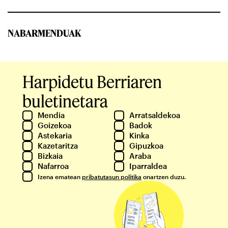
NABARMENDUAK
Harpidetu Berriaren
buletinetara
Mendia
Arratsaldekoa
Goizekoa
Badok
Astekaria
Kinka
Kazetaritza
Gipuzkoa
Bizkaia
Araba
Nafarroa
Iparraldea
Izena ematean
pribatutasun politika
onartzen duzu.