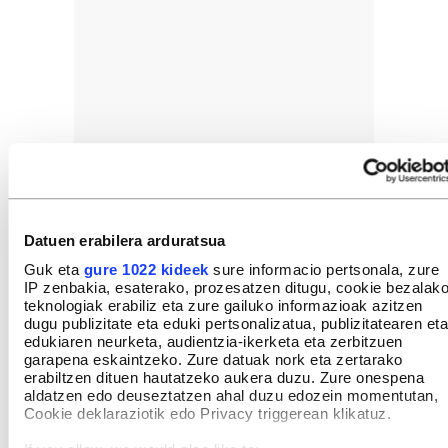
Datuen erabilera arduratsua
Guk eta
gure 1022 kideek
sure informacio pertsonala, zure
IP zenbakia, esaterako, prozesatzen ditugu, cookie bezalak
teknologiak erabiliz eta zure gailuko informazioak azitzen
dugu publizitate eta eduki pertsonalizatua, publizitatearen eta
edukiaren neurketa, audientzia-ikerketa eta zerbitzuen
garapena eskaintzeko. Zure datuak nork eta zertarako
erabiltzen dituen hautatzeko aukera duzu. Zure onespena
aldatzen edo deuseztatzen ahal duzu edozein momentutan,
Cookie deklaraziotik edo Privacy triggerean klikatuz.
«Erregai fosilek beste 50-100 urte