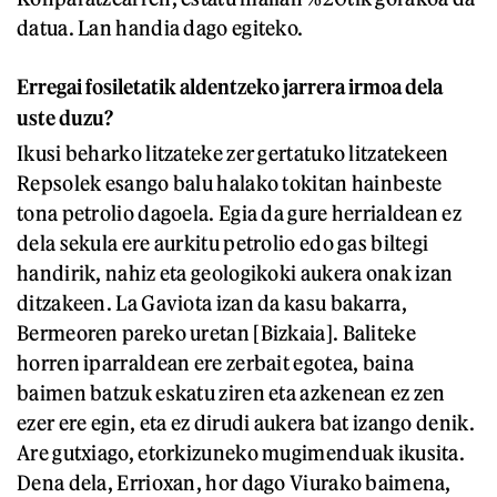
datua. Lan handia dago egiteko.
Erregai fosiletatik aldentzeko jarrera irmoa dela
uste duzu?
Ikusi beharko litzateke zer gertatuko litzatekeen
Repsolek esango balu halako tokitan hainbeste
tona petrolio dagoela. Egia da gure herrialdean ez
dela sekula ere aurkitu petrolio edo gas biltegi
handirik, nahiz eta geologikoki aukera onak izan
ditzakeen. La Gaviota izan da kasu bakarra,
Bermeoren pareko uretan [Bizkaia]. Baliteke
horren iparraldean ere zerbait egotea, baina
baimen batzuk eskatu ziren eta azkenean ez zen
ezer ere egin, eta ez dirudi aukera bat izango denik.
Are gutxiago, etorkizuneko mugimenduak ikusita.
Dena dela, Errioxan, hor dago Viurako baimena,