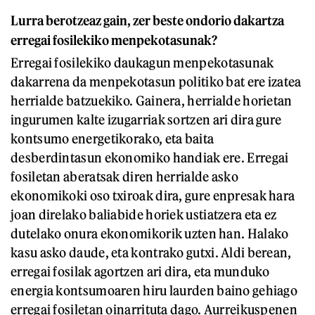
Lurra berotzeaz gain, zer beste ondorio dakartza
erregai fosilekiko menpekotasunak?
Erregai fosilekiko daukagun menpekotasunak
dakarrena da menpekotasun politiko bat ere izatea
herrialde batzuekiko. Gainera, herrialde horietan
ingurumen kalte izugarriak sortzen ari dira gure
kontsumo energetikorako, eta baita
desberdintasun ekonomiko handiak ere. Erregai
fosiletan aberatsak diren herrialde asko
ekonomikoki oso txiroak dira, gure enpresak hara
joan direlako baliabide horiek ustiatzera eta ez
dutelako onura ekonomikorik uzten han. Halako
kasu asko daude, eta kontrako gutxi. Aldi berean,
erregai fosilak agortzen ari dira, eta munduko
energia kontsumoaren hiru laurden baino gehiago
erregai fosiletan oinarrituta dago. Aurreikuspenen