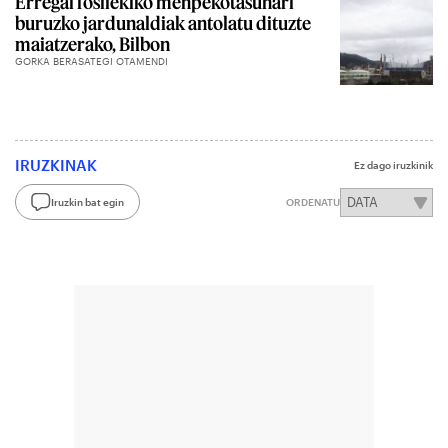
Erregai fosilekiko menpekotasunari
buruzko jardunaldiak antolatu dituzte
maiatzerako, Bilbon
GORKA BERASATEGI OTAMENDI
IRUZKINAK
Ez dago iruzkinik
Iruzkin bat egin
ORDENATU