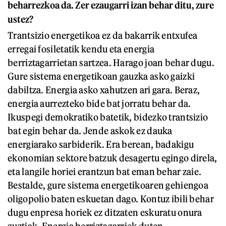
beharrezkoa da. Zer ezaugarri izan behar ditu, zure
ustez?
Trantsizio energetikoa ez da bakarrik entxufea
erregai fosiletatik kendu eta energia
berriztagarrietan sartzea. Harago joan behar dugu.
Gure sistema energetikoan gauzka asko gaizki
dabiltza. Energia asko xahutzen ari gara. Beraz,
energia aurrezteko bide bat jorratu behar da.
Ikuspegi demokratiko batetik, bidezko trantsizio
bat egin behar da. Jende askok ez dauka
energiarako sarbiderik. Era berean, badakigu
ekonomian sektore batzuk desagertu egingo direla,
eta langile horiei erantzun bat eman behar zaie.
Bestalde, gure sistema energetikoaren gehiengoa
oligopolio baten eskuetan dago. Kontuz ibili behar
dugu enpresa horiek ez ditzaten eskuratu onura