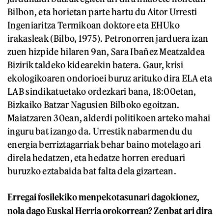
Bilbon, eta horietan parte hartu du Aitor Urresti
Ingeniaritza Termikoan doktore eta EHUko
irakasleak (Bilbo, 1975). Petronorren jarduera izan
zuen hizpide hilaren 9an, Sara Ibañez Meatzaldea
Bizirik taldeko kidearekin batera. Gaur, krisi
ekologikoaren ondorioei buruz arituko dira ELA eta
LAB sindikatuetako ordezkari bana, 18:00etan,
Bizkaiko Batzar Nagusien Bilboko egoitzan.
Maiatzaren 30ean, alderdi politikoen arteko mahai
inguru bat izango da. Urrestik nabarmendu du
energia berriztagarriak behar baino motelago ari
direla hedatzen, eta hedatze horren ereduari
buruzko eztabaida bat falta dela gizartean.
Erregai fosilekiko menpekotasunari dagokionez,
nola dago Euskal Herria orokorrean? Zenbat ari dira