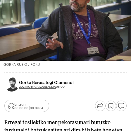
GORKA RUBIO / FOKU
Gorka Berasategi Otamendi
2024KO MAIATZAREN 23A
05:00
Entzun
00:00:00
00:09:34
Erregai fosilekiko menpekotasunari buruzko
jardunaldi batzuk egiten ari dira hilabete honetan