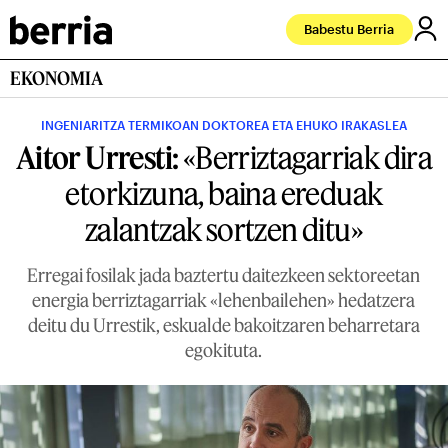
Babestu Berria
EKONOMIA
INGENIARITZA TERMIKOAN DOKTOREA ETA EHUKO IRAKASLEA
Aitor Urresti:
«Berriztagarriak dira
etorkizuna, baina ereduak
zalantzak sortzen ditu»
Erregai fosilak jada baztertu daitezkeen sektoreetan
energia berriztagarriak «lehenbailehen» hedatzera
deitu du Urrestik, eskualde bakoitzaren beharretara
egokituta.