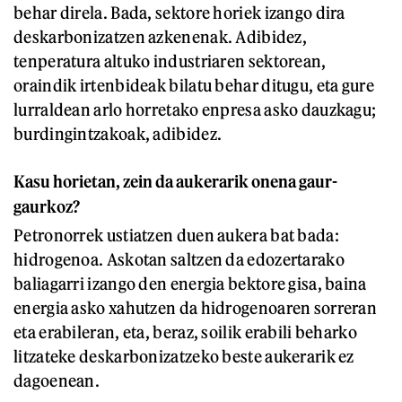
behar direla. Bada, sektore horiek izango dira
deskarbonizatzen azkenenak. Adibidez,
tenperatura altuko industriaren sektorean,
oraindik irtenbideak bilatu behar ditugu, eta gure
lurraldean arlo horretako enpresa asko dauzkagu;
burdingintzakoak, adibidez.
Kasu horietan, zein da aukerarik onena gaur-
gaurkoz?
Petronorrek ustiatzen duen aukera bat bada:
hidrogenoa. Askotan saltzen da edozertarako
baliagarri izango den energia bektore gisa, baina
energia asko xahutzen da hidrogenoaren sorreran
eta erabileran, eta, beraz, soilik erabili beharko
litzateke deskarbonizatzeko beste aukerarik ez
dagoenean.