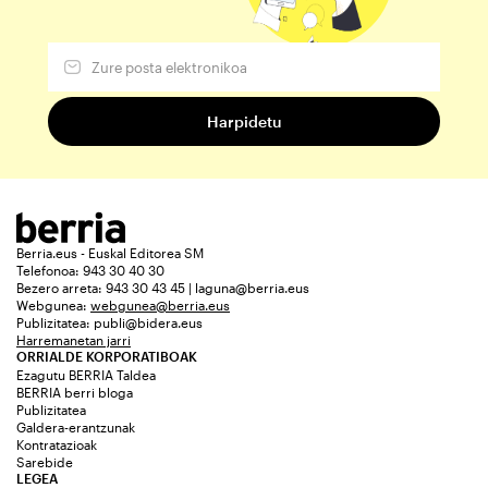
Berria.eus - Euskal Editorea SM
Telefonoa: 943 30 40 30
Bezero arreta: 943 30 43 45 | laguna@berria.eus
Webgunea:
webgunea@berria.eus
Publizitatea:
publi@bidera.eus
Harremanetan jarri
ORRIALDE KORPORATIBOAK
Ezagutu BERRIA Taldea
BERRIA berri bloga
Publizitatea
Galdera-erantzunak
Kontratazioak
Sarebide
LEGEA