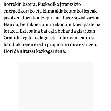
horrekin batera, Euskadiko [trantsizio
energetikorako eta klima aldaketarako] legeak
jasotzen duen kontzeptu bat dago: sozializazioa.
Hau da, bertakoek onura ekonomikoen parte bat
lortzea. Eztabaida bat egin behar da gizartean.
Oraindik egiteko dago, eta, bitartean, enpresa
handiak beren eredu propioa ari dira ezartzen.
Hori da niretzat kezkagarriena.