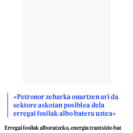
«Petronor zeharka onartzen ari da
sektore askotan posiblea dela
erregai fosilak albo batera uztea»
Erregai fosilak alboratzeko, energia trantsizio bat