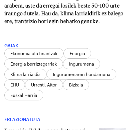
arabera, uste da erregai fosilek beste 50-100 urte
iraungo dutela. Hau da, klima larrialdirik ez balego
ere, trantsizio hori egin beharko genuke.
GAIAK
Ekonomia eta finantzak
Energia
Energia berriztagarriak
Ingurumena
Klima larrialdia
Ingurumenaren hondamena
EHU
Urresti, Aitor
Bizkaia
Euskal Herria
ERLAZIONATUTA