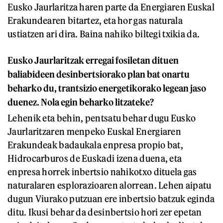
Eusko Jaurlaritza haren parte da Energiaren Euskal
Erakundearen bitartez, eta hor gas naturala
ustiatzen ari dira. Baina nahiko biltegi txikia da.
Eusko Jaurlaritzak erregai fosiletan dituen
baliabideen desinbertsiorako plan bat onartu
beharko du, trantsizio energetikorako legean jaso
duenez. Nola egin beharko litzateke?
Lehenik eta behin, pentsatu behar dugu Eusko
Jaurlaritzaren menpeko Euskal Energiaren
Erakundeak badaukala enpresa propio bat,
Hidrocarburos de Euskadi izena duena, eta
enpresa horrek inbertsio nahikotxo dituela gas
naturalaren esplorazioaren alorrean. Lehen aipatu
dugun Viurako putzuan ere inbertsio batzuk eginda
ditu. Ikusi behar da desinbertsio hori zer epetan