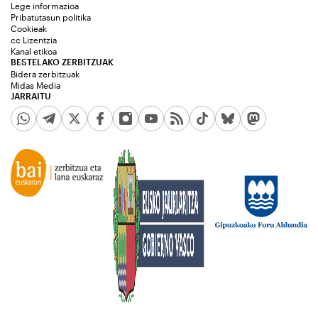
Lege informazioa
Pribatutasun politika
Cookieak
cc Lizentzia
Kanal etikoa
BESTELAKO ZERBITZUAK
Bidera zerbitzuak
Midas Media
JARRAITU