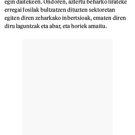
egin daitekeen. Ondoren, aztertu beharko lirateke
erregai fosilak bultzatzen dituzten sektoretan
egiten diren zeharkako inbertsioak, ematen diren
diru laguntzak eta abar, eta horiek amaitu.