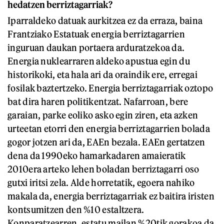
hedatzen berriztagarriak?
Iparraldeko datuak aurkitzea ez da erraza, baina
Frantziako Estatuak energia berriztagarrien
inguruan daukan portaera arduratzekoa da.
Energia nuklearraren aldeko apustua egin du
historikoki, eta hala ari da oraindik ere, erregai
fosilak baztertzeko. Energia berriztagarriak oztopo
bat dira haren politikentzat. Nafarroan, bere
garaian, parke eoliko asko egin ziren, eta azken
urteetan etorri den energia berriztagarrien bolada
gogor jotzen ari da, EAEn bezala. EAEn gertatzen
dena da 1990eko hamarkadaren amaieratik
2010era arteko lehen boladan berriztagarri oso
gutxi iritsi zela. Alde horretatik, egoera nahiko
makala da, energia berriztagarriak ez baitira iristen
kontsumitzen den %10 estaltzera.
Konparatzearren, estatu mailan %20tik gorakoa da