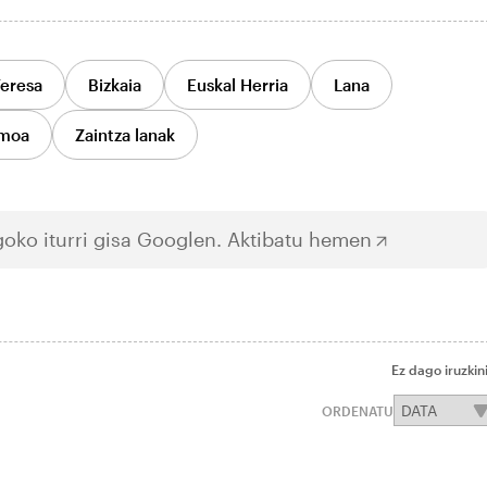
eresa
Bizkaia
Euskal Herria
Lana
smoa
Zaintza lanak
oko iturri gisa Googlen.
Aktibatu hemen
Ez dago iruzkin
ORDENATU