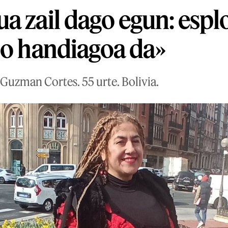
a zail dago egun: espl
no handiagoa da»
 Guzman Cortes. 55 urte. Bolivia.