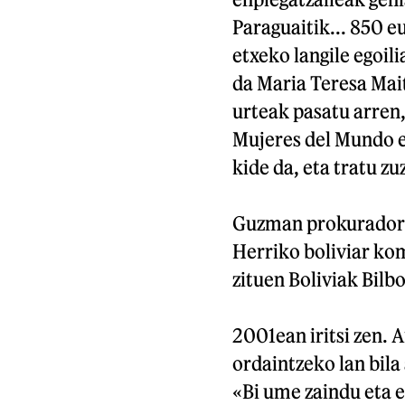
Paraguaitik... 850 eu
etxeko langile egoil
da Maria Teresa Mait
urteak pasatu arren,
Mujeres del Mundo e
kide da, eta tratu zu
Guzman prokuradorea
Herriko boliviar ko
zituen Boliviak Bilb
2001ean iritsi zen. 
ordaintzeko lan bila 
«Bi ume zaindu eta e