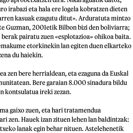
ro irabazi eta hala ere logela kobratzen dieten
iarren kasuak ezagutu ditut». Arduratuta mintzo
e Guzman, 2001etik Bilbon bizi den boliviarra;
 berak pairatu zuen «esplotazioa» ohikoa baita.
makume etorkinekin lan egiten duen elkarteko
zena du haiekin.
 zen bere herrialdean, eta ezaguna da Euskal
munitatean. Bere garaian 8.000 sinadura bildu
on kontsulatua ireki zezan.
Ama gaixo zuen, eta hari tratamendua
ari zen. Hauek izan zituen lehen lan baldintzak:
txeko lanak egin behar nituen. Astelehenetik