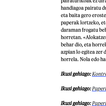
pairaturikoak ez dir
handiagoa pairatu du
eta baita gero erost
paperak lortzeko, e
daraman frogatu beha
horretan. «Alokatze
behar dio, eta horre
azpian lo egitea zer 
horrela. Nola edo ha
Ikusi gehiago:
Kontr
Ikusi gehiago:
Paperi
Ikusi gehiago:
Paperi