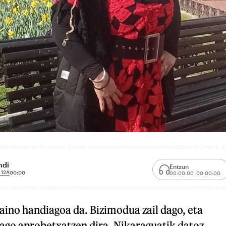
ndi
Entzun
12A
00:00
00:00:00
00:00:00
aino handiagoa da. Bizimodua zail dago, eta
ago aprobetxatzen dira. Nikaraguatik datoz,