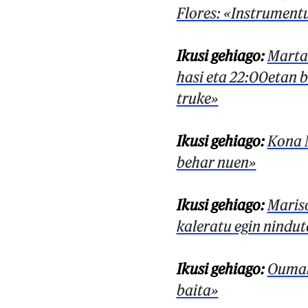
Flores: «Instrumentu
Ikusi gehiago:
Marta 
hasi eta 22:00etan b
truke»
Ikusi gehiago:
Kona M
behar nuen»
Ikusi gehiago:
Mariso
kaleratu egin nindu
Ikusi gehiago:
Oumar:
baita»