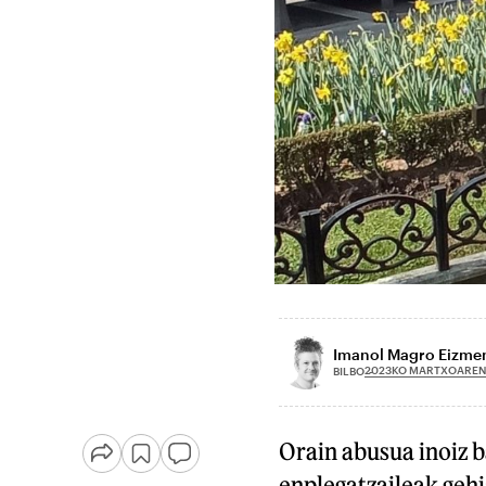
Imanol Magro Eizme
2023KO MARTXOAREN 
BILBO
Orain abusua inoiz b
enplegatzaileak gehi