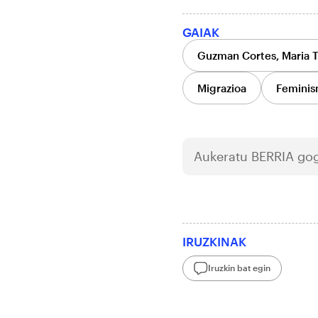
GAIAK
Guzman Cortes, Maria T
Migrazioa
Femini
Aukeratu
BERRIA
gog
IRUZKINAK
Iruzkin bat egin