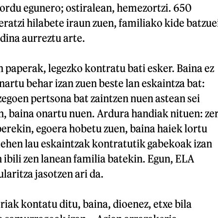
ordu egunero; ostiralean, hemezortzi. 650
ratzi hilabete iraun zuen, familiako kide batzue
dina aurreztu arte.
 paperak, legezko kontratu bati esker. Baina ez
nartu behar izan zuen beste lan eskaintza bat:
egoen pertsona bat zaintzen nuen astean sei
n, baina onartu nuen. Ardura handiak nituen: ze
erekin, egoera hobetu zuen, baina haiek lortu
 lehen lau eskaintzak kontratutik gabekoak izan
 ibili zen lanean familia batekin. Egun, ELA
laritza jasotzen ari da.
ak kontatu ditu, baina, dioenez, etxe bila