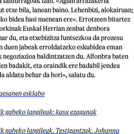
a samurragoak izan. «Agian arrazakeria
t etxe bila, lanean baino. Lehenbizi, alokairuan;
eko bidea hasi nuenean ere». Errotzeen bitartez
torkinak Euskal Herrian zenbat denbora
r du, eta etxebizitza funtsezkoa da prozesu
n duen jabeak erroldatzeko eskubidea eman
k negoziazioa baldintzatzen du. Alfonbra baten
den badakit, eta oraindik ere badabil jendea
la aldatu behar da hori», salatu du.
aesanen esklabo
k gabeko langileak: kasu ezagunak
k gabeko langileak. Testigantzak. Johanna