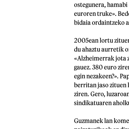
ostegunera, hamabi 
euroren truke». Bede
bidaia ordaintzeko a
2005ean lortu zituen
du ahaztu aurretik o
«Alzheimerrak jota z
gauez. 380 euro zire
egin nezakeen?». Pap
berritan jaso zituen
ziren. Gero, luzaroan
sindikatuaren aholku
Guzmanek lan komeri