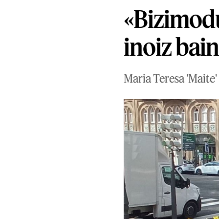
«Bizimodu
inoiz bai
Maria Teresa 'Maite'