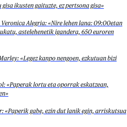
 gisa ikusten gaituzte, ez pertsona gisa»
Veronica Alegria: «Nire lehen lana: 09:00etan
ukatu, astelehenetik igandera, 650 euroren
arley: «Legez kanpo nengoen, ezkutuan bizi
l: «Paperak lortu eta oporrak eskatzean,
ten»
 «Paperik gabe, ezin dut lanik egin, arriskutsua