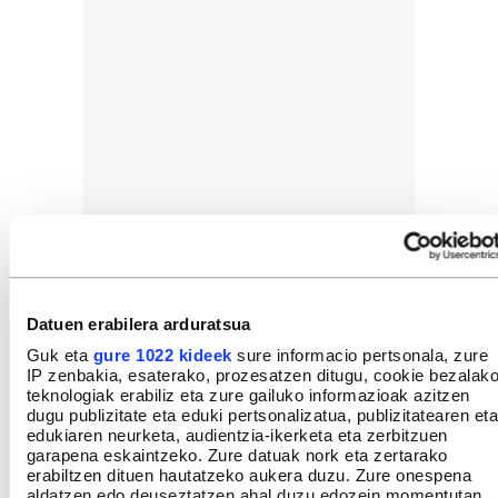
Datuen erabilera arduratsua
Guk eta
gure 1022 kideek
sure informacio pertsonala, zure
IP zenbakia, esaterako, prozesatzen ditugu, cookie bezalak
teknologiak erabiliz eta zure gailuko informazioak azitzen
dugu publizitate eta eduki pertsonalizatua, publizitatearen eta
edukiaren neurketa, audientzia-ikerketa eta zerbitzuen
garapena eskaintzeko. Zure datuak nork eta zertarako
erabiltzen dituen hautatzeko aukera duzu. Zure onespena
aldatzen edo deuseztatzen ahal duzu edozein momentutan,