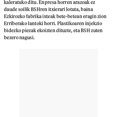
kaleratuko ditu. Enpresa horren arazoak ez
daude soilik BSHren itxierari lotuta, baina
Ezkirozko fabrika ixteak bete-betean eragin zion
Erriberako lantoki horri. Plastikoaren injekzio
bidezko piezak ekoizten dituzte, eta BSH zuten
bezero nagusi.