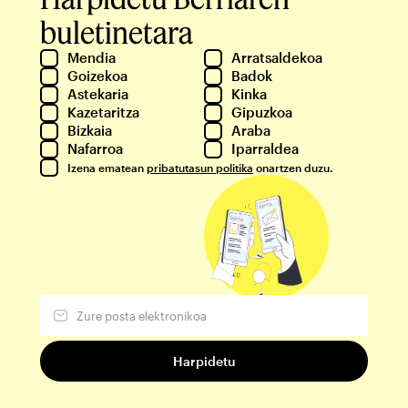
buletinetara
Mendia
Arratsaldekoa
Goizekoa
Badok
Astekaria
Kinka
Kazetaritza
Gipuzkoa
Bizkaia
Araba
Nafarroa
Iparraldea
Izena ematean
pribatutasun politika
onartzen duzu.