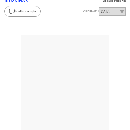
IRUZKINAK
Ez dago iruzkinik
Iruzkin bat egin
ORDENATU