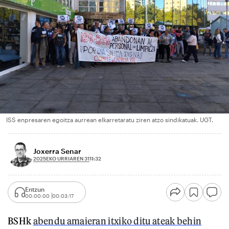
ISS enpresaren egoitza aurrean elkarretaratu ziren atzo sindikatuak. UGT.
Joxerra Senar
2025EKO URRIAREN 31
11:32
Entzun
00:00:00
00:03:17
BSHk
abendu amaieran itxiko ditu ateak behin