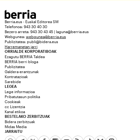
Berria.eus - Euskal Editorea SM
Telefonoa: 943 30 40 30
Bezero arreta: 943 30 43 45 | laguna@berria.eus
Webgunea:
webgunea@berria.eus
Publizitatea:
publi@bidera.eus
Harremanetan jarri
ORRIALDE KORPORATIBOAK
Ezagutu BERRIA Taldea
BERRIA berri bloga
Publizitatea
Galdera-erantzunak
Kontratazioak
Sarebide
LEGEA
Lege informazioa
Pribatutasun politika
Cookieak
cc Lizentzia
Kanal etikoa
BESTELAKO ZERBITZUAK
Bidera zerbitzuak
Midas Media
JARRAITU