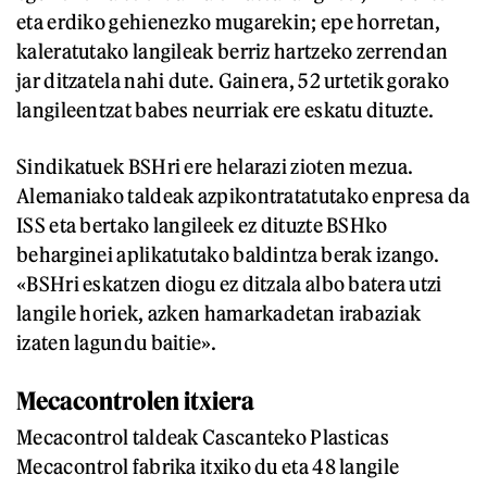
eta erdiko gehienezko mugarekin; epe horretan,
kaleratutako langileak berriz hartzeko zerrendan
jar ditzatela nahi dute. Gainera, 52 urtetik gorako
langileentzat babes neurriak ere eskatu dituzte.
Sindikatuek BSHri ere helarazi zioten mezua.
Alemaniako taldeak azpikontratatutako enpresa da
ISS eta bertako langileek ez dituzte BSHko
beharginei aplikatutako baldintza berak izango.
«BSHri eskatzen diogu ez ditzala albo batera utzi
langile horiek, azken hamarkadetan irabaziak
izaten lagundu baitie».
Mecacontrolen itxiera
Mecacontrol taldeak Cascanteko Plasticas
Mecacontrol fabrika itxiko du eta 48 langile