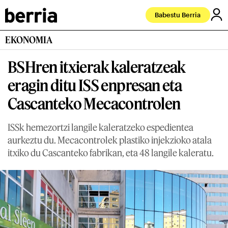
Babestu Berria
EKONOMIA
BSHren itxierak kaleratzeak
eragin ditu ISS enpresan eta
Cascanteko Mecacontrolen
ISSk hemezortzi langile kaleratzeko espedientea
aurkeztu du. Mecacontrolek plastiko injekzioko atala
itxiko du Cascanteko fabrikan, eta 48 langile kaleratu.