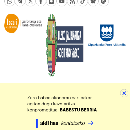
Zure babes ekonomikoari esker
egiten dugu kazetaritza
konprometitua.
BABESTU BERRIA