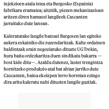
injekzioen atala ixtea eta Burgosko (Espainia)
fabrikara eramatea; aitzitik, piezen mekanizazioan
aritzen diren hamasei langileek Cascanten
jarraituko dute lanean.
Kaleratutako langile batzuei Burgosen lan egiteko
aukera eskainiko die zuzendaritzak. Kalte ordainen
baldintzak orain negoziatuko dituzte UGTrekin,
hura baita ordezkaritza duen sindikatu bakarra —
bost kide ditu—. Azaldu dutenez, laster trengintza
hornitzeko produkzio atal bat abian jarriko dute
Cascanten, baina ekoizpen lerro horretan ezingo
dira aritu kaleratu nahi dituzten langile guztiak.