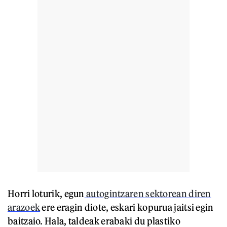
Horri loturik, egun
autogintzaren sektorean diren
arazoek
ere eragin diote, eskari kopurua jaitsi egin
baitzaio. Hala, taldeak erabaki du plastiko