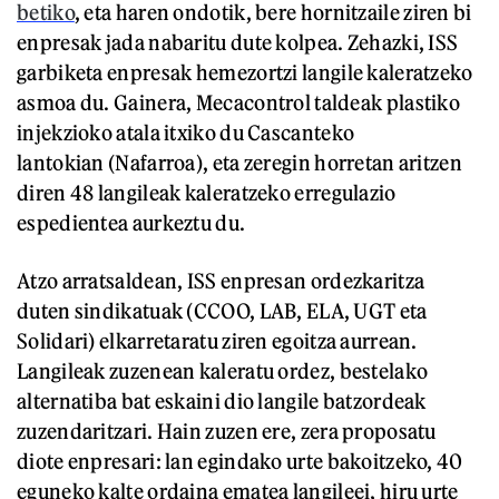
betiko
, eta haren ondotik, bere hornitzaile ziren bi
enpresak jada nabaritu dute kolpea. Zehazki, ISS
garbiketa enpresak hemezortzi langile kaleratzeko
asmoa du. Gainera, Mecacontrol taldeak plastiko
injekzioko atala itxiko du Cascanteko
lantokian (Nafarroa), eta zeregin horretan aritzen
diren 48 langileak kaleratzeko erregulazio
espedientea aurkeztu du.
Atzo arratsaldean, ISS enpresan ordezkaritza
duten sindikatuak (CCOO, LAB, ELA, UGT eta
Solidari) elkarretaratu ziren egoitza aurrean.
Langileak zuzenean kaleratu ordez, bestelako
alternatiba bat eskaini dio langile batzordeak
zuzendaritzari. Hain zuzen ere, zera proposatu
diote enpresari: lan egindako urte bakoitzeko, 40
eguneko kalte ordaina ematea langileei, hiru urte