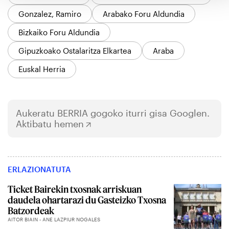
Gonzalez, Ramiro
Arabako Foru Aldundia
Bizkaiko Foru Aldundia
Gipuzkoako Ostalaritza Elkartea
Araba
Euskal Herria
Aukeratu
BERRIA
gogoko iturri gisa Googlen.
Aktibatu hemen
ERLAZIONATUTA
Ticket Bairekin txosnak arriskuan
daudela ohartarazi du Gasteizko Txosna
Batzordeak
AITOR BIAIN - ANE LAZPIUR NOGALES