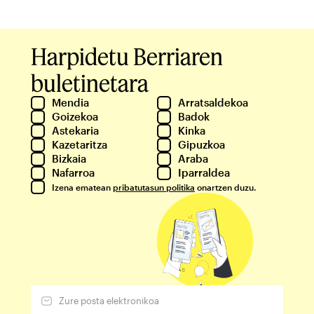
Harpidetu Berriaren
buletinetara
Mendia
Arratsaldekoa
Goizekoa
Badok
Astekaria
Kinka
Kazetaritza
Gipuzkoa
Bizkaia
Araba
Nafarroa
Iparraldea
Izena ematean
pribatutasun politika
onartzen duzu.