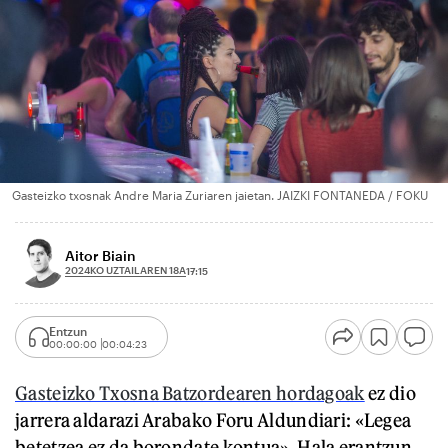
Gasteizko txosnak Andre Maria Zuriaren jaietan. JAIZKI FONTANEDA / FOKU
Aitor Biain
2024KO UZTAILAREN 18A
17:15
Entzun
00:00:00
00:04:23
Gasteizko Txosna Batzordearen hordagoak
ez dio
jarrera aldarazi Arabako Foru Aldundiari: «Legea
betetzea ez da borondate kontua». Hala erantzun