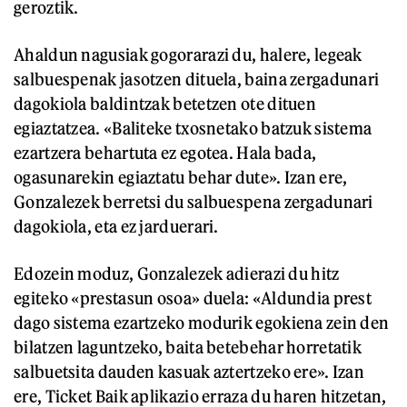
geroztik.
Ahaldun nagusiak gogorarazi du, halere, legeak
salbuespenak jasotzen dituela, baina zergadunari
dagokiola baldintzak betetzen ote dituen
egiaztatzea. «Baliteke txosnetako batzuk sistema
ezartzera behartuta ez egotea. Hala bada,
ogasunarekin egiaztatu behar dute». Izan ere,
Gonzalezek berretsi du salbuespena zergadunari
dagokiola, eta ez jarduerari.
Edozein moduz, Gonzalezek adierazi du hitz
egiteko «prestasun osoa» duela: «Aldundia prest
dago sistema ezartzeko modurik egokiena zein den
bilatzen laguntzeko, baita betebehar horretatik
salbuetsita dauden kasuak aztertzeko ere». Izan
ere, Ticket Baik aplikazio erraza du haren hitzetan,