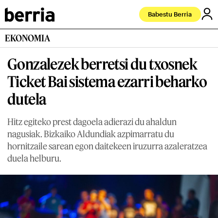
Babestu Berria
EKONOMIA
Gonzalezek berretsi du txosnek
Ticket Bai sistema ezarri beharko
dutela
Hitz egiteko prest dagoela adierazi du ahaldun
nagusiak. Bizkaiko Aldundiak azpimarratu du
hornitzaile sarean egon daitekeen iruzurra azaleratzea
duela helburu.