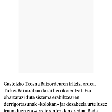
Gasteizko Txosna Batzordearen iritziz, ordea,
Ticket Bai «traba» da jai herrikoientzat. Eta
ohartarazi dute sistema erabiltzearen
derrigortasunak «kolokan» jar dezakeela urte luzez
iraun duen eta «erreferente» den eredua. Bada,