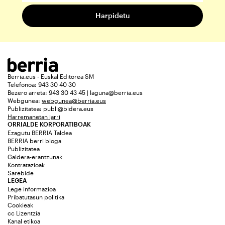
Berria.eus - Euskal Editorea SM
Telefonoa: 943 30 40 30
Bezero arreta: 943 30 43 45 | laguna@berria.eus
Webgunea:
webgunea@berria.eus
Publizitatea:
publi@bidera.eus
Harremanetan jarri
ORRIALDE KORPORATIBOAK
Ezagutu BERRIA Taldea
BERRIA berri bloga
Publizitatea
Galdera-erantzunak
Kontratazioak
Sarebide
LEGEA
Lege informazioa
Pribatutasun politika
Cookieak
cc Lizentzia
Kanal etikoa