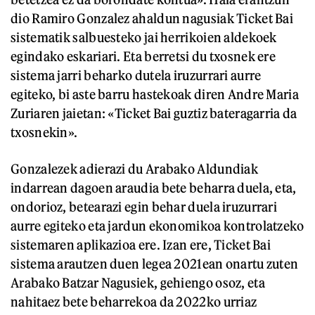
dio Ramiro Gonzalez ahaldun nagusiak Ticket Bai
sistematik salbuesteko jai herrikoien aldekoek
egindako eskariari. Eta berretsi du txosnek ere
sistema jarri beharko dutela iruzurrari aurre
egiteko, bi aste barru hastekoak diren Andre Maria
Zuriaren jaietan: «Ticket Bai guztiz bateragarria da
txosnekin».
Gonzalezek adierazi du Arabako Aldundiak
indarrean dagoen araudia bete beharra duela, eta,
ondorioz, betearazi egin behar duela iruzurrari
aurre egiteko eta jardun ekonomikoa kontrolatzeko
sistemaren aplikazioa ere. Izan ere, Ticket Bai
sistema arautzen duen legea 2021ean onartu zuten
Arabako Batzar Nagusiek, gehiengo osoz, eta
nahitaez bete beharrekoa da 2022ko urriaz