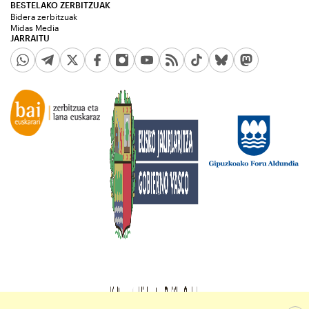
BESTELAKO ZERBITZUAK
Bidera zerbitzuak
Midas Media
JARRAITU