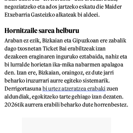
negoziatzeko eta ados jartzeko eskatu die Maider
Etxebarria Gasteizko alkateak bi aldeei.
Hornitzaile sarea helburu
Araban ez ezik, Bizkaian eta Gipuzkoan ere zabalik
dago txosnetan Ticket Bai erabiltzeak izan
dezakeen eraginaren inguruko eztabaida, nahiz eta
bi lurralde horietan ika-mika nabarmen apalagoa
den. Izan ere, Bizkaian, oraingoz, ez dute jarri
beharko iruzurrari aurre egiteko sistemarik.
Derrigortasuna
bi urtez atzeratzea erabaki
zuen
aldundiak, egokitzeko tarte gehiago izan dezaten.
2026tik aurrera erabili beharko dute horrenbestez.