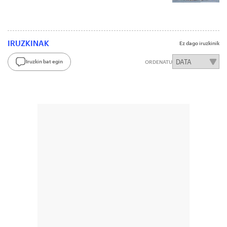
IRUZKINAK
Ez dago iruzkinik
Iruzkin bat egin
ORDENATU