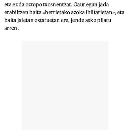
eta ez da oztopo txosnentzat. Gaur egun jada
erabiltzen baita «herrietako azoka ibiltarietan», eta
baita jaietan ostatuetan ere, jende asko pilatu
arren.