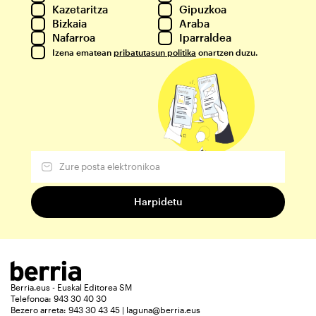
Kazetaritza
Gipuzkoa
Bizkaia
Araba
Nafarroa
Iparraldea
Izena ematean
pribatutasun politika
onartzen duzu.
Berria.eus - Euskal Editorea SM
Telefonoa: 943 30 40 30
Bezero arreta: 943 30 43 45 | laguna@berria.eus