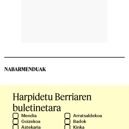
NABARMENDUAK
Harpidetu Berriaren
buletinetara
Mendia
Arratsaldekoa
Goizekoa
Badok
Astekaria
Kinka