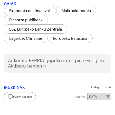
GAIAK
Ekonomia eta finantzak
Makroekonomia
Finantza publikoak
EBZ Europako Banku Zentrala
Lagarde, Christine
Europako Batasuna
Aukeratu
BERRIA
gogoko iturri gisa Googlen.
Aktibatu hemen
IRUZKINAK
Ez dago iruzkinik
Iruzkin bat egin
ORDENATU