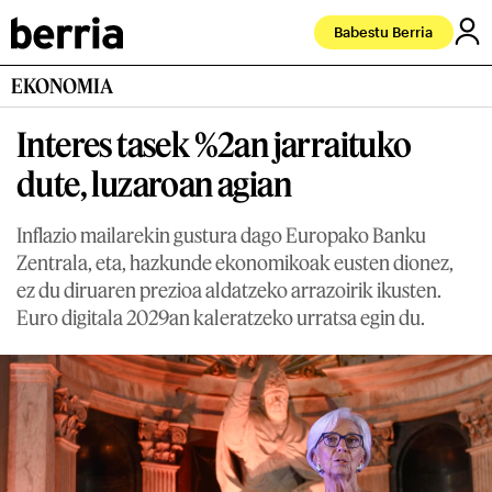
Babestu Berria
EKONOMIA
Interes tasek %2an jarraituko
dute, luzaroan agian
Inflazio mailarekin gustura dago Europako Banku
Zentrala, eta, hazkunde ekonomikoak eusten dionez,
ez du diruaren prezioa aldatzeko arrazoirik ikusten.
Euro digitala 2029an kaleratzeko urratsa egin du.