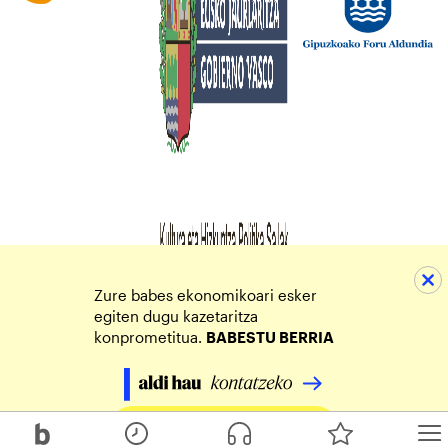
Zure babes ekonomikoari esker
egiten dugu kazetaritza
konprometitua.
BABESTU BERRIA
Egin zure ekarpena