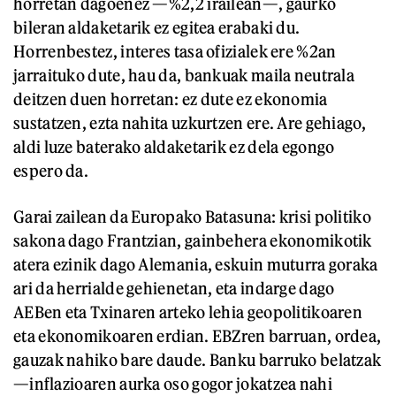
horretan dagoenez —%2,2 irailean—, gaurko
bileran aldaketarik ez egitea erabaki du.
Horrenbestez, interes tasa ofizialek ere %2an
jarraituko dute, hau da, bankuak maila neutrala
deitzen duen horretan: ez dute ez ekonomia
sustatzen, ezta nahita uzkurtzen ere. Are gehiago,
aldi luze baterako aldaketarik ez dela egongo
espero da.
Garai zailean da Europako Batasuna: krisi politiko
sakona dago Frantzian, gainbehera ekonomikotik
atera ezinik dago Alemania, eskuin muturra goraka
ari da herrialde gehienetan, eta indarge dago
AEBen eta Txinaren arteko lehia geopolitikoaren
eta ekonomikoaren erdian. EBZren barruan, ordea,
gauzak nahiko bare daude. Banku barruko belatzak
—inflazioaren aurka oso gogor jokatzea nahi