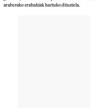
araberako erabakiak hartuko dituztela.