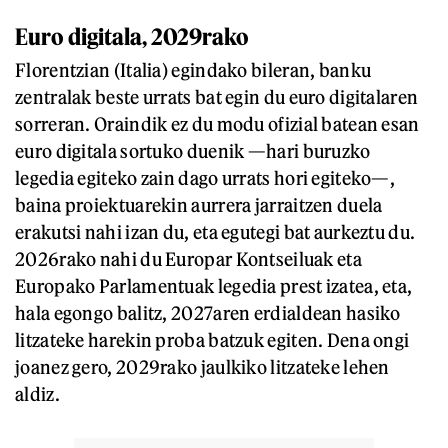
Euro digitala, 2029rako
Florentzian (Italia) egindako bileran, banku
zentralak beste urrats bat egin du euro digitalaren
sorreran. Oraindik ez du modu ofizial batean esan
euro digitala sortuko duenik —hari buruzko
legedia egiteko zain dago urrats hori egiteko—,
baina proiektuarekin aurrera jarraitzen duela
erakutsi nahi izan du, eta egutegi bat aurkeztu du.
2026rako nahi du Europar Kontseiluak eta
Europako Parlamentuak legedia prest izatea, eta,
hala egongo balitz, 2027aren erdialdean hasiko
litzateke harekin proba batzuk egiten. Dena ongi
joanez gero, 2029rako jaulkiko litzateke lehen
aldiz.