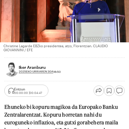
Christine Lagarde EBZko presidentea, atzo, Florentzian. CLAUDIO
GIOVANNINI / EFE
Iker Aranburu
2025EKO URRIAREN 30A
16:50
Entzun
00:00:00
00:04:47
Ehuneko bi kopuru magikoa da Europako Banku
Zentralarentzat. Kopuru horretan nahi du
euroguneko inflazioa, eta gutxi gorabehera maila