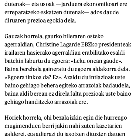
dutenak— eta usoak —jarduera ekonomikoari ere
erreparatzeko eskatzen dutenak— ados daude
diruaren prezioa egokia dela.
Gauzak horrela, gaurko bileraren osteko
agerraldian, Christine Lagarde EBZko presidenteak
irailaren hasierako agerraldian erabilitako esaldi
batekin laburtu du egoera: «Leku onean gaude».
Baina berehala gaineratu du egoera aldakorra dela.
«Egoera finkoa da? Ez». Azaldu du inflazioak uste
baino gehiago behera egiteko arrazoiak badaudela,
baina aldi berean ez direla falta prezioak uste baino
gehiago handitzeko arrazoiak ere.
Horiek horrela, ohi bezala izkin egin die hurrengo
mugimenduen berri jakin nahi zuten kazetarien
galderei, eta adierazi du jasotzen dituzten datuen