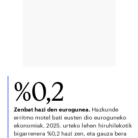
%0,2
Zenbat hazi den eurogunea.
Hazkunde
erritmo motel bati eusten dio euroguneko
ekonomiak. 2025. urteko lehen hiruhilekotik
bigarrenera %0,2 hazi zen, eta gauza bera