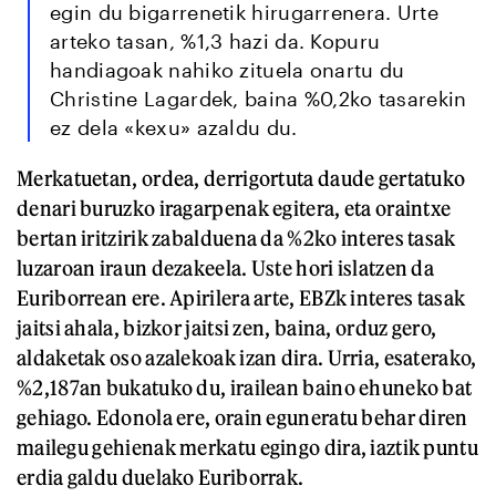
egin du bigarrenetik hirugarrenera. Urte
arteko tasan, %1,3 hazi da. Kopuru
handiagoak nahiko zituela onartu du
Christine Lagardek, baina %0,2ko tasarekin
ez dela «kexu» azaldu du.
Merkatuetan, ordea, derrigortuta daude gertatuko
denari buruzko iragarpenak egitera, eta oraintxe
bertan iritzirik zabalduena da %2ko interes tasak
luzaroan iraun dezakeela. Uste hori islatzen da
Euriborrean ere. Apirilera arte, EBZk interes tasak
jaitsi ahala, bizkor jaitsi zen, baina, orduz gero,
aldaketak oso azalekoak izan dira. Urria, esaterako,
%2,187an bukatuko du, irailean baino ehuneko bat
gehiago. Edonola ere, orain eguneratu behar diren
mailegu gehienak merkatu egingo dira, iaztik puntu
erdia galdu duelako Euriborrak.