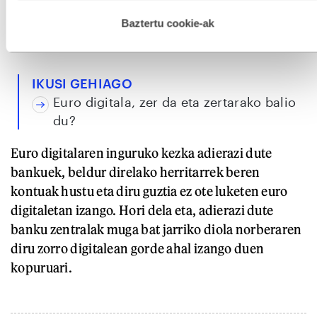
Bizum, Paylib eta antzeko beste sistemek ez bezala,
hau onartuz gero, teknologia hori erabiltzeko baimen
esplizitua ematen diguzu.
Gehiago irakurri
eurogune osoan erabili ahal izango litzateke,
Baztertu cookie-ak
mugarik gabe.
IKUSI GEHIAGO
Euro digitala, zer da eta zertarako balio
du?
Euro digitalaren inguruko kezka adierazi dute
bankuek, beldur direlako herritarrek beren
kontuak hustu eta diru guztia ez ote luketen euro
digitaletan izango. Hori dela eta, adierazi dute
banku zentralak muga bat jarriko diola norberaren
diru zorro digitalean gorde ahal izango duen
kopuruari.