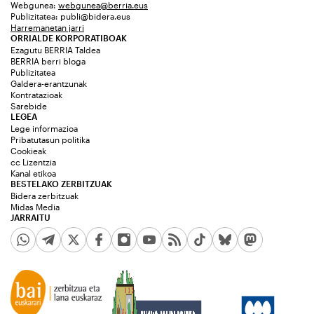
Webgunea:
webgunea@berria.eus
Publizitatea:
publi@bidera.eus
Harremanetan jarri
ORRIALDE KORPORATIBOAK
Ezagutu BERRIA Taldea
BERRIA berri bloga
Publizitatea
Galdera-erantzunak
Kontratazioak
Sarebide
LEGEA
Lege informazioa
Pribatutasun politika
Cookieak
cc Lizentzia
Kanal etikoa
BESTELAKO ZERBITZUAK
Bidera zerbitzuak
Midas Media
JARRAITU