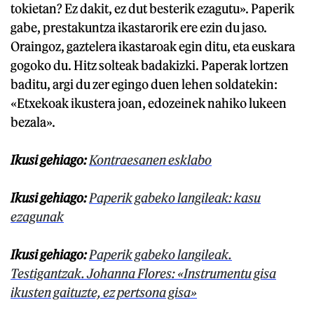
tokietan? Ez dakit, ez dut besterik ezagutu». Paperik
gabe, prestakuntza ikastarorik ere ezin du jaso.
Oraingoz, gaztelera ikastaroak egin ditu, eta euskara
gogoko du. Hitz solteak badakizki. Paperak lortzen
baditu, argi du zer egingo duen lehen soldatekin:
«Etxekoak ikustera joan, edozeinek nahiko lukeen
bezala».
Ikusi gehiago:
Kontraesanen esklabo
Ikusi gehiago:
Paperik gabeko langileak: kasu
ezagunak
Ikusi gehiago:
Paperik gabeko langileak.
Testigantzak. Johanna Flores: «Instrumentu gisa
ikusten gaituzte, ez pertsona gisa»