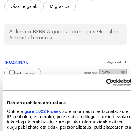
Gizarte gaiak
Migrazioa
Aukeratu
BERRIA
gogoko iturri gisa Googlen.
Aktibatu hemen
IRUZKINAK
Ez dago iruzkinik
Iruzkin bat egin
ORDENATU
Datuen erabilera arduratsua
Guk eta
gure 1022 kideek
sure informacio pertsonala, zure
IP zenbakia, esaterako, prozesatzen ditugu, cookie bezalak
teknologiak erabiliz eta zure gailuko informazioak azitzen
dugu publizitate eta eduki pertsonalizatua, publizitatearen eta