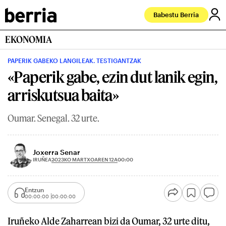
Babestu Berria
EKONOMIA
PAPERIK GABEKO LANGILEAK. TESTIGANTZAK
«Paperik gabe, ezin dut lanik egin,
arriskutsua baita»
Oumar. Senegal. 32 urte.
Joxerra Senar
2023KO MARTXOAREN 12A
IRUÑEA
00:00
Entzun
00:00:00
00:00:00
Iruñeko Alde Zaharrean bizi da Oumar, 32 urte ditu,