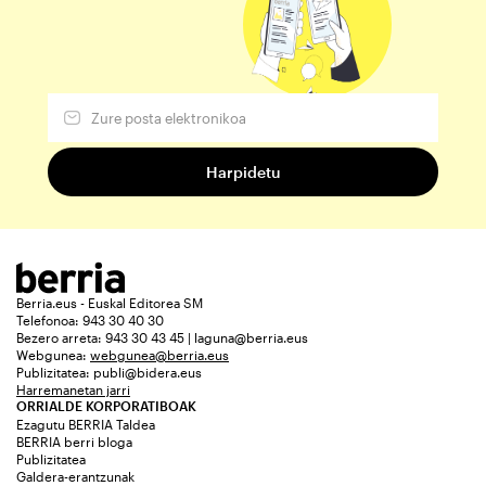
Berria.eus - Euskal Editorea SM
Telefonoa: 943 30 40 30
Bezero arreta: 943 30 43 45 | laguna@berria.eus
Webgunea:
webgunea@berria.eus
Publizitatea:
publi@bidera.eus
Harremanetan jarri
ORRIALDE KORPORATIBOAK
Ezagutu BERRIA Taldea
BERRIA berri bloga
Publizitatea
Galdera-erantzunak