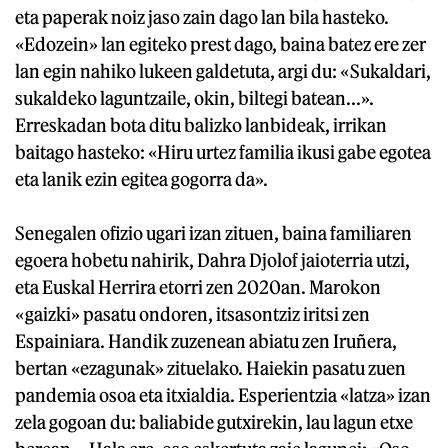
eta paperak noiz jaso zain dago lan bila hasteko.
«Edozein» lan egiteko prest dago, baina batez ere zer
lan egin nahiko lukeen galdetuta, argi du: «Sukaldari,
sukaldeko laguntzaile, okin, biltegi batean...».
Erreskadan bota ditu balizko lanbideak, irrikan
baitago hasteko: «Hiru urtez familia ikusi gabe egotea
eta lanik ezin egitea gogorra da».
Senegalen ofizio ugari izan zituen, baina familiaren
egoera hobetu nahirik, Dahra Djolof jaioterria utzi,
eta Euskal Herrira etorri zen 2020an. Marokon
«gaizki» pasatu ondoren, itsasontziz iritsi zen
Espainiara. Handik zuzenean abiatu zen Iruñera,
bertan «ezagunak» zituelako. Haiekin pasatu zuen
pandemia osoa eta itxialdia. Esperientzia «latza» izan
zela gogoan du: baliabide gutxirekin, lau lagun etxe