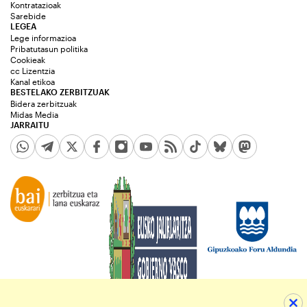
Kontratazioak
Sarebide
LEGEA
Lege informazioa
Pribatutasun politika
Cookieak
cc Lizentzia
Kanal etikoa
BESTELAKO ZERBITZUAK
Bidera zerbitzuak
Midas Media
JARRAITU