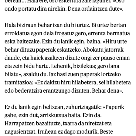
berean... Hala ere, oso eskertuta zaie lagunei: «Oso
ondo portatu dira nirekin. Dena ordaintzen dute».
Hala biziraun behar izan du bi urtez. Bi urtez bertan
erroldatua egon dela frogatuz gero, errenta bermatua
eska baitezake. Ezin du lanik egin, baina. «Hiru urte
behar dituzu paperak eskatzeko. Abokatu jatorrak
daude, eta haiek azaltzen dizute ongi zer pauso eman
eta zein bide hartu. Lehenik, bizilekua; gero lana
bilatu», azaldu du. Iaz hasi zuen paperak lortzeko
tramitazioa: «Ez dakizu hiru hilabetera, sei hilabetera
edo bederatzira erantzungo dizuten. Behar dena».
Ez du lanik egin beltzean, zuhurtziagatik: «Paperik
gabe, ezin dut, arriskutsua baita. Ezin da.
Harrapatzen bazaituzte, txarra da niretzat eta
nagusientzat. Iruñean ez dago modurik. Beste