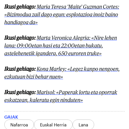
Ikusi gehiago:
Maria Teresa 'Maite' Guzman Cortes:
«Bizimodua zail dago egun: esplotazioa inoiz baino
handiagoa da»
Ikusi gehiago:
Marta Veronica Alegria: «Nire lehen
lana: 09:00etan hasi eta 22:00etan bukatu,
astelehenetik igandera, 650 euroren truke»
Ikusi gehiago:
Kona Marley: «Legez kanpo nengoen,
ezkutuan bizi behar nuen»
Ikusi gehiago:
Marisol: «Paperak lortu eta oporrak
eskatzean, kaleratu egin ninduten»
GAIAK
Nafarroa
Euskal Herria
Lana