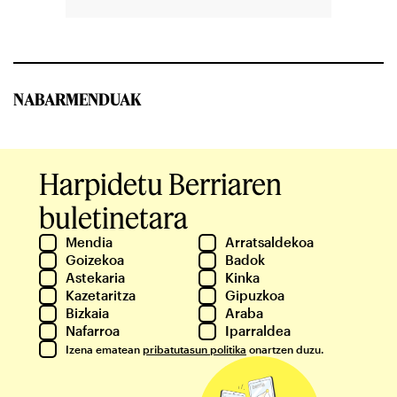
NABARMENDUAK
Harpidetu Berriaren
buletinetara
Mendia
Arratsaldekoa
Goizekoa
Badok
Astekaria
Kinka
Kazetaritza
Gipuzkoa
Bizkaia
Araba
Nafarroa
Iparraldea
Izena ematean
pribatutasun politika
onartzen duzu.