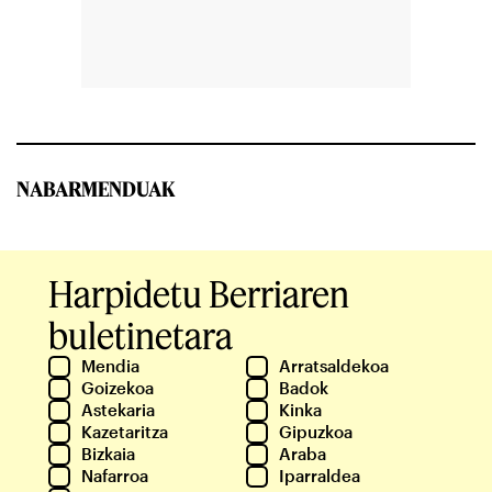
NABARMENDUAK
Harpidetu Berriaren
buletinetara
Mendia
Arratsaldekoa
Goizekoa
Badok
Astekaria
Kinka
Kazetaritza
Gipuzkoa
Bizkaia
Araba
Nafarroa
Iparraldea