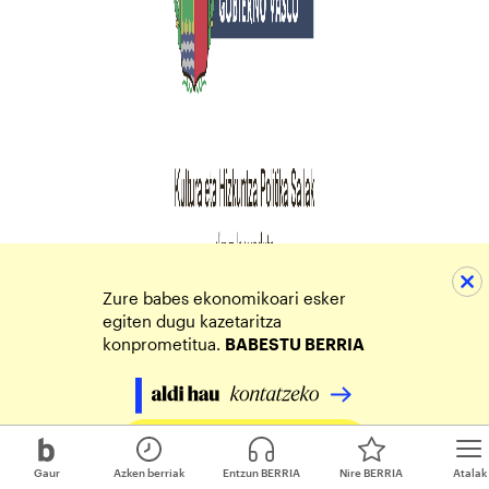
Zure babes ekonomikoari esker
egiten dugu kazetaritza
konprometitua.
BABESTU BERRIA
Egin zure ekarpena
Gaur
Azken berriak
Entzun BERRIA
Nire BERRIA
Atalak