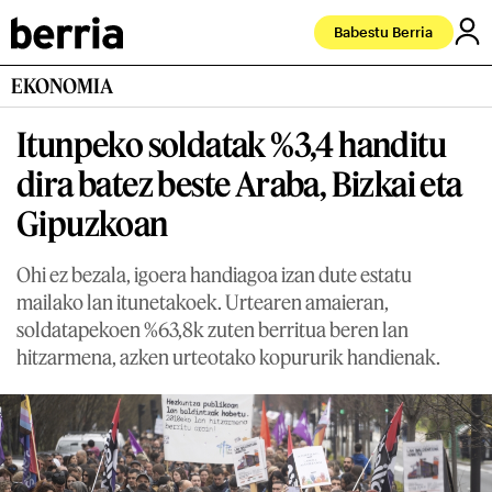
Babestu Berria
EKONOMIA
Itunpeko soldatak %3,4 handitu
dira batez beste Araba, Bizkai eta
Gipuzkoan
Ohi ez bezala, igoera handiagoa izan dute estatu
mailako lan itunetakoek. Urtearen amaieran,
soldatapekoen %63,8k zuten berritua beren lan
hitzarmena, azken urteotako kopururik handienak.