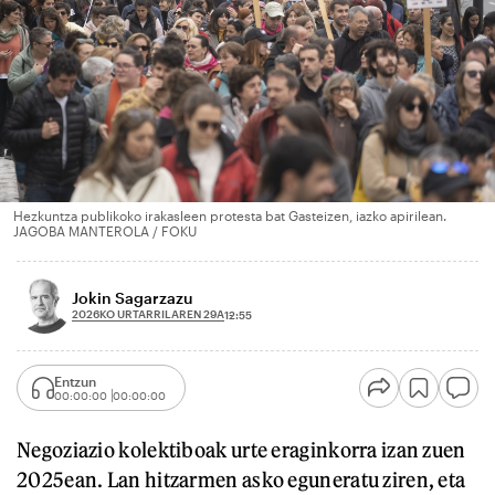
Hezkuntza publikoko irakasleen protesta bat Gasteizen, iazko apirilean.
JAGOBA MANTEROLA / FOKU
Jokin Sagarzazu
2026KO URTARRILAREN 29A
12:55
Entzun
00:00:00
00:00:00
Negoziazio kolektiboak urte eraginkorra izan zuen
2025ean. Lan hitzarmen asko eguneratu ziren, eta