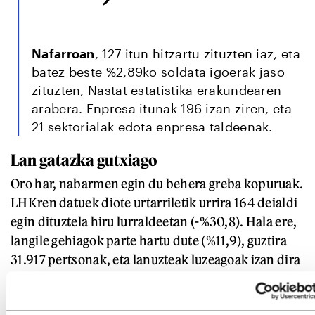
Nafarroan
, 127 itun hitzartu zituzten iaz, eta
batez beste %2,89ko soldata igoerak jaso
zituzten, Nastat estatistika erakundearen
arabera. Enpresa itunak 196 izan ziren, eta
21 sektorialak edota enpresa taldeenak.
Lan gatazka gutxiago
Oro har, nabarmen egin du behera greba kopuruak.
LHKren datuek diote urtarriletik urrira 164 deialdi
egin dituztela hiru lurraldeetan (-%30,8). Hala ere,
langile gehiagok parte hartu dute (%11,9), guztira
31.917 pertsonak, eta lanuzteak luzeagoak izan dira
—lan egin gabeko orduak %48 gehitu dira—.
Arrazoi nagusia
unibertsitatez kanpoko