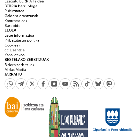
Ezagutu BERRIA Taldea
BERRIA berri bloga
Publizitatea
Galdera-erantzunak
Kontratazioak
Sarebide
LEGEA
Lege informazioa
Pribatutasun politika
Cookieak
cc Lizentzia
Kanal etikoa
BESTELAKO ZERBITZUAK
Bidera zerbitzuak
Midas Media
JARRAITU