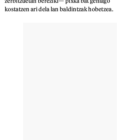
zerbitzuetan bereziki— pixka bat gehiago
kostatzen ari dela lan baldintzak hobetzea.