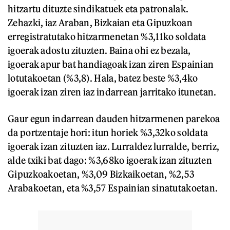
hitzartu dituzte sindikatuek eta patronalak.
Zehazki, iaz Araban, Bizkaian eta Gipuzkoan
erregistratutako hitzarmenetan %3,11ko soldata
igoerak adostu zituzten. Baina ohi ez bezala,
igoerak apur bat handiagoak izan ziren Espainian
lotutakoetan (%3,8). Hala, batez beste %3,4ko
igoerak izan ziren iaz indarrean jarritako itunetan.
Gaur egun indarrean dauden hitzarmenen parekoa
da portzentaje hori: itun horiek %3,32ko soldata
igoerak izan zituzten iaz. Lurraldez lurralde, berriz,
alde txiki bat dago: %3,68ko igoerak izan zituzten
Gipuzkoakoetan, %3,09 Bizkaikoetan, %2,53
Arabakoetan, eta %3,57 Espainian sinatutakoetan.