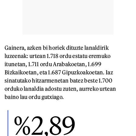
Gainera, azken bi horiek dituzte lanaldirik
luzeenak: urtean 1.718 ordu estatu eremuko
itunetan, 1.711 ordu Arabakoetan, 1.699
Bizkaikoetan, eta 1.687 Gipuzkoakoetan. Iaz
sinatutako hitzarmenetan batez beste 1.700
orduko lanaldia adostu zuten, aurreko urtean
baino lau ordu gutxiago.
%2,89