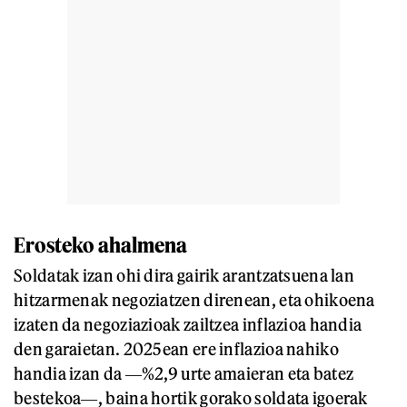
Erosteko ahalmena
Soldatak izan ohi dira gairik arantzatsuena lan
hitzarmenak negoziatzen direnean, eta ohikoena
izaten da negoziazioak zailtzea inflazioa handia
den garaietan. 2025ean ere inflazioa nahiko
handia izan da ―%2,9 urte amaieran eta batez
bestekoa―, baina hortik gorako soldata igoerak