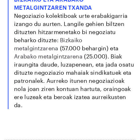
METALGINTZAREN TXANDA
Negoziazio kolektiboak urte erabakigarria
izango du aurten. Langile gehien biltzen
dituzten hitzarmenetako bi negoziatu
beharko dituzte:
Bizkaiko
metalgintzarena
(57.000 behargin) eta
Arabako metalgintzarena
(25.000). Biak
iraungita daude, luzapenean, eta jada osatu
dituzte negoziazio mahaiak sindikatuek eta
patronalek. Aurreko itunen negoziazioak
nola joan ziren kontuan hartuta, oraingoak
ere luzeak eta beroak izatea aurreikusten
da.