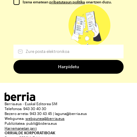
Izena ematean
pribatutasun politika
onartzen duzu.
Berria.eus - Euskal Editorea SM
Telefonoa: 943 30 40 30
Bezero arreta: 943 30 43 45 | laguna@berria.eus
Webgunea:
webgunea@berria.eus
Publizitatea:
publi@bidera.eus
Harremanetan jarri
ORRIALDE KORPORATIBOAK