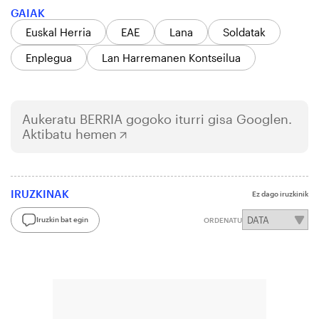
GAIAK
Euskal Herria
EAE
Lana
Soldatak
Enplegua
Lan Harremanen Kontseilua
Aukeratu
BERRIA
gogoko iturri gisa Googlen.
Aktibatu hemen
IRUZKINAK
Ez dago iruzkinik
Iruzkin bat egin
ORDENATU