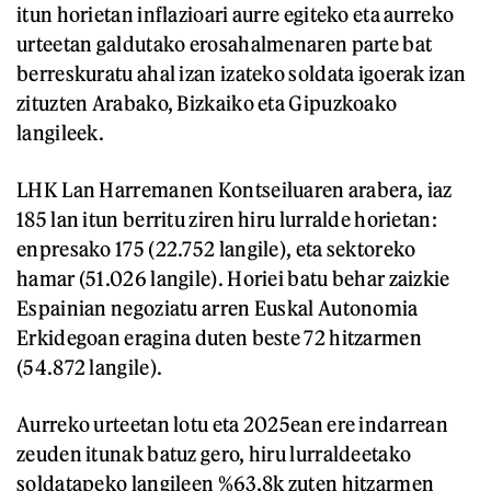
itun horietan inflazioari aurre egiteko eta aurreko
urteetan galdutako erosahalmenaren parte bat
berreskuratu ahal izan izateko soldata igoerak izan
zituzten Arabako, Bizkaiko eta Gipuzkoako
langileek.
LHK Lan Harremanen Kontseiluaren arabera, iaz
185 lan itun berritu ziren hiru lurralde horietan:
enpresako 175 (22.752 langile), eta sektoreko
hamar (51.026 langile). Horiei batu behar zaizkie
Espainian negoziatu arren Euskal Autonomia
Erkidegoan eragina duten beste 72 hitzarmen
(54.872 langile).
Aurreko urteetan lotu eta 2025ean ere indarrean
zeuden itunak batuz gero, hiru lurraldeetako
soldatapeko langileen %63,8k zuten hitzarmen