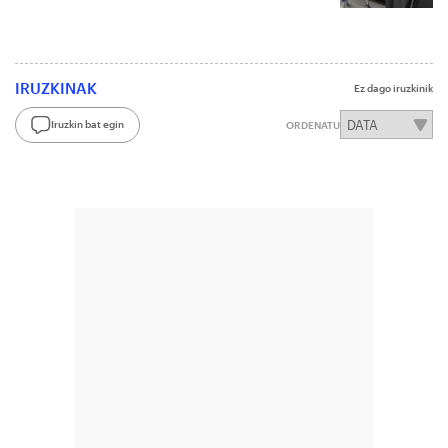
IRUZKINAK
Ez dago iruzkinik
Iruzkin bat egin
ORDENATU