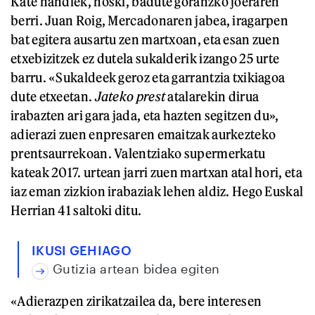
Kate handiek, noski, badute goranzko joeraren
berri. Juan Roig, Mercadonaren jabea, iragarpen
bat egitera ausartu zen martxoan, eta esan zuen
etxebizitzek ez dutela sukalderik izango 25 urte
barru. «Sukaldeek geroz eta garrantzia txikiagoa
dute etxeetan.
J
ateko prest
atalarekin dirua
irabazten ari gara jada, eta hazten segitzen du»,
adierazi zuen enpresaren emaitzak aurkezteko
prentsaurrekoan. Valentziako supermerkatu
kateak 2017. urtean jarri zuen martxan atal hori, eta
iaz eman zizkion irabaziak lehen aldiz. Hego Euskal
Herrian 41 saltoki ditu.
IKUSI GEHIAGO
Gutizia artean bidea egiten
«Adierazpen zirikatzailea da, bere interesen