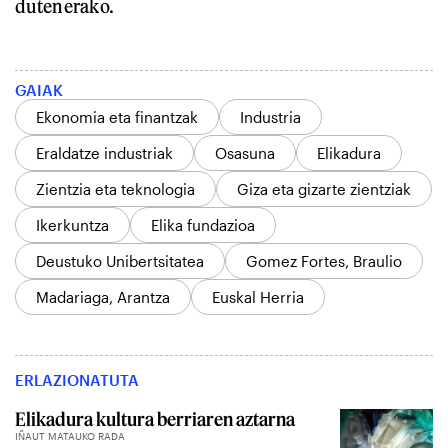
dutenerako.
GAIAK
Ekonomia eta finantzak
Industria
Eraldatze industriak
Osasuna
Elikadura
Zientzia eta teknologia
Giza eta gizarte zientziak
Ikerkuntza
Elika fundazioa
Deustuko Unibertsitatea
Gomez Fortes, Braulio
Madariaga, Arantza
Euskal Herria
ERLAZIONATUTA
Elikadura kultura berriaren aztarna
IÑAUT MATAUKO RADA