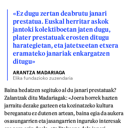
«Ez dugu zertan deabrutu janari
prestatua. Euskal herritar askok
jantoki kolektiboetan jaten dugu,
plater prestatuak erosten ditugu
harategietan, eta jatetxeetan etxera
eramateko janariak enkargatzen
ditugu»
ARANTZA MADARIAGA
Elika fundazioko zuzendaria
Baina hedatzen segituko al du janari prestatuak?
Zalantzak ditu Madariagak: «Joera horrek hazten
jarraitu dezake gazteen eta kozinatzeko kultura
bereganatu ez dutenen artean, baina egia da aukera
osasungarrien eta jasangarrien inguruko interesak