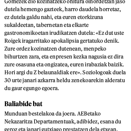
Gomezek dio kozinatzeko ohitura oinordetzan jaso
dutela hemengo gazteek, harro daudela horretaz,
ez dutela galdu nahi, eta euren etorkizuna
sukaldeetan, tabernetan eta elkarte
gastronomikoetan irudikatzen dutela: «Ez dut uste
Roigek iragarritako apokalipsia gertatuko denik.
Zure ordez kozinatzen dutenean, menpeko
bihurtzen zara, eta enpresen kezka nagusia ez dira
zure osasuna eta ongizatea, euren irabaziak baizik.
Hori argi du Z belaunaldiak ere». Soziologoak duela
30 urte janari azkarra heldu zenekoarekin alderatu
du gaur egungo egoera.
Baliabide bat
Munduan bestelakoa da joera. AEBetako
Nekazaritza Departamentuak, adibidez, esana du
geroz eta janari gutxiago prestatzen dela etxean,