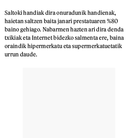
Saltoki handiak dira onuradunik handienak,
haietan saltzen baita janari prestatuaren %80
baino gehiago. Nabarmen hazten ari dira denda
txikiak eta Internet bidezko salmenta ere, baina
oraindik hipermerkatu eta supermerkatuetatik
urrun daude.