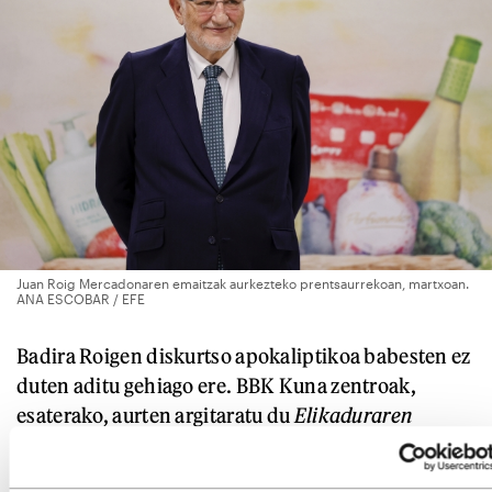
Juan Roig Mercadonaren emaitzak aurkezteko prentsaurrekoan, martxoan.
ANA ESCOBAR / EFE
Badira Roigen diskurtso apokaliptikoa babesten ez
duten aditu gehiago ere. BBK Kuna zentroak,
esaterako, aurten argitaratu du
Elikaduraren
Etorkizuna EAEn
izeneko inkesta, eta han argi dio:
elkarrizketatu gehienek (%73,6) diote murriztu egin