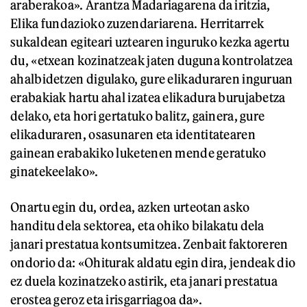
araberakoa». Arantza Madariagarena da iritzia,
Elika fundazioko zuzendariarena. Herritarrek
sukaldean egiteari uztearen inguruko kezka agertu
du, «etxean kozinatzeak jaten duguna kontrolatzea
ahalbidetzen digulako, gure elikaduraren inguruan
erabakiak hartu ahal izatea elikadura burujabetza
delako, eta hori gertatuko balitz, gainera, gure
elikaduraren, osasunaren eta identitatearen
gainean erabakiko luketenen mende geratuko
ginatekeelako».
Onartu egin du, ordea, azken urteotan asko
handitu dela sektorea, eta ohiko bilakatu dela
janari prestatua kontsumitzea. Zenbait faktoreren
ondorio da: «Ohiturak aldatu egin dira, jendeak dio
ez duela kozinatzeko astirik, eta janari prestatua
erostea geroz eta irisgarriagoa da».