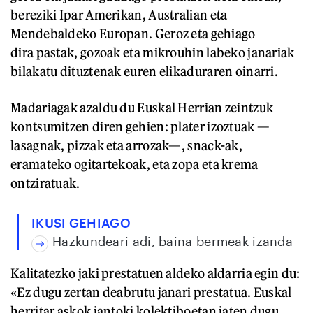
bereziki Ipar Amerikan, Australian eta
Mendebaldeko Europan. Geroz eta gehiago
dira pastak, gozoak eta mikrouhin labeko janariak
bilakatu dituztenak euren elikaduraren oinarri.
Madariagak azaldu du Euskal Herrian zeintzuk
kontsumitzen diren gehien: plater izoztuak —
lasagnak, pizzak eta arrozak—, snack-ak,
eramateko ogitartekoak, eta zopa eta krema
ontziratuak.
IKUSI GEHIAGO
Hazkundeari adi, baina bermeak izanda
Kalitatezko jaki prestatuen aldeko aldarria egin du:
«Ez dugu zertan deabrutu janari prestatua. Euskal
herritar askok jantoki kolektiboetan jaten dugu,