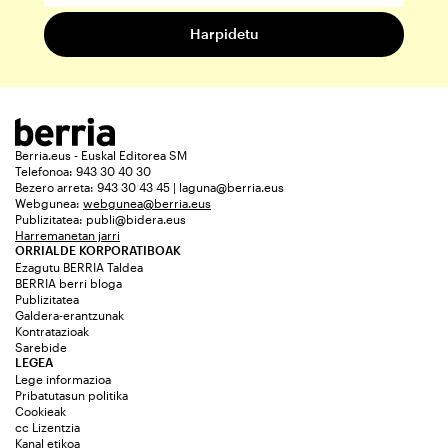
Berria.eus - Euskal Editorea SM
Telefonoa: 943 30 40 30
Bezero arreta: 943 30 43 45 | laguna@berria.eus
Webgunea:
webgunea@berria.eus
Publizitatea:
publi@bidera.eus
Harremanetan jarri
ORRIALDE KORPORATIBOAK
Ezagutu BERRIA Taldea
BERRIA berri bloga
Publizitatea
Galdera-erantzunak
Kontratazioak
Sarebide
LEGEA
Lege informazioa
Pribatutasun politika
Cookieak
cc Lizentzia
Kanal etikoa