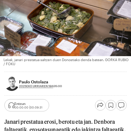
Lekak, janari prestatua saltzen duen Donostiako denda batean. GORKA RUBIO
/ FOKU
Paulo Ostolaza
2025EKO URRIAREN 19A
05:00
Entzun
00:00:00
00:09:31
Janari prestatua erosi, berotu eta jan. Denbora
faltagatik, erosotasunagatik edo jakintza faltagatik,