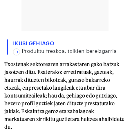
IKUSI GEHIAGO
Produktu freskoa, txikien bereizgarria
Txostenak sektorearen arrakastaren gako batzuk
jasotzen ditu. Esaterako: erretiratuak, gazteak,
haurrak dituzten bikoteak, guraso bakarreko
etxeak, enpresetako langileak eta abar dira
kontsumitzaileak; hau da, gehiago edo gutxiago,
bezero profil guztiek jaten dituzte prestatutako
jakiak. Eskaintza geroz eta zabalagoak
merkatuaren zirrikitu guztietara heltzea ahalbidetu
du.