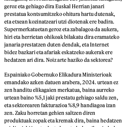
geroz eta gehiago dira Euskal Herrian janari
prestatua kontsumitzeko ohitura hartu dutenak,
eta etxean kozinatzeari utzi diotenak ere badira.
Supermerkatuetan geroz eta zabalagoa da aukera,
hiri eta herrietan ohikoak bilakatu dira eramateko
janaria prestatzen duten dendak, eta Internet
bidez bazkari eta afariak eskatzeko aukerak ere
hedatzen ari dira. Noiz arte haziko da sektorea?
Espainiako Gobernuko Elikadura Ministerioak
emandako azken datuen arabera, 2024. urtean ez
zen handitu elikagaien merkatua, baina aurreko
urtean baino %5,1 jaki prestatu gehiago saldu zen,
eta sektorearen fakturazioa %8,9 handiagoa izan
zen. Zaku horretan gehien saltzen diren
produktuak zopak eta kremak dira, baina hedatzen