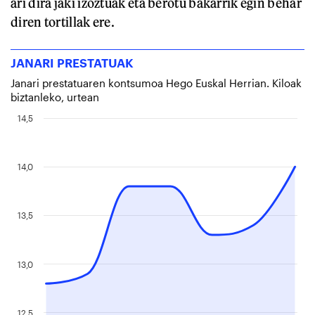
ari dira jaki izoztuak eta berotu bakarrik egin behar
diren tortillak ere.