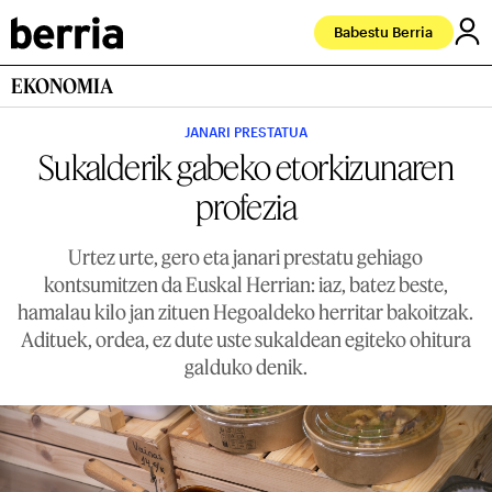
Babestu Berria
EKONOMIA
JANARI PRESTATUA
Sukalderik gabeko etorkizunaren
profezia
Urtez urte, gero eta janari prestatu gehiago
kontsumitzen da Euskal Herrian: iaz, batez beste,
hamalau kilo jan zituen Hegoaldeko herritar bakoitzak.
Adituek, ordea, ez dute uste sukaldean egiteko ohitura
galduko denik.