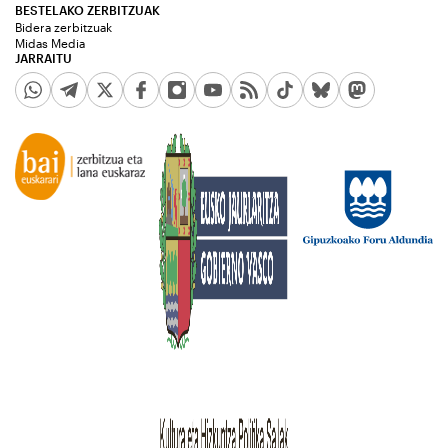
BESTELAKO ZERBITZUAK
Bidera zerbitzuak
Midas Media
JARRAITU