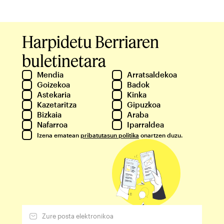
Harpidetu Berriaren
buletinetara
Mendia
Arratsaldekoa
Goizekoa
Badok
Astekaria
Kinka
Kazetaritza
Gipuzkoa
Bizkaia
Araba
Nafarroa
Iparraldea
Izena ematean
pribatutasun politika
onartzen duzu.