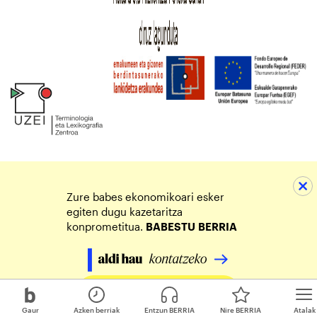
Zure babes ekonomikoari esker
egiten dugu kazetaritza
konprometitua.
BABESTU
BERRIA
Egin zure ekarpena
Gaur
Azken berriak
Entzun BERRIA
Nire BERRIA
Atalak