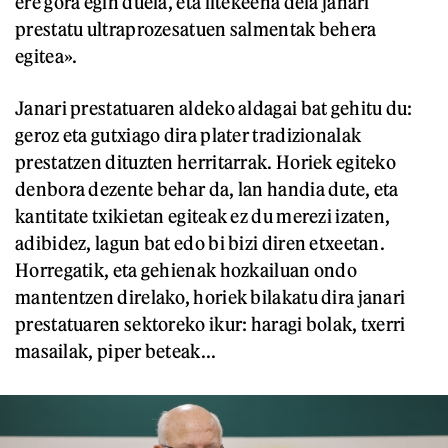
ere gora egin duela, eta litekeena dela janari
prestatu ultraprozesatuen salmentak behera
egitea».
Janari prestatuaren aldeko aldagai bat gehitu du:
geroz eta gutxiago dira plater tradizionalak
prestatzen dituzten herritarrak. Horiek egiteko
denbora dezente behar da, lan handia dute, eta
kantitate txikietan egiteak ez du merezi izaten,
adibidez, lagun bat edo bi bizi diren etxeetan.
Horregatik, eta gehienak hozkailuan ondo
mantentzen direlako, horiek bilakatu dira janari
prestatuaren sektoreko ikur: haragi bolak, txerri
masailak, piper beteak...