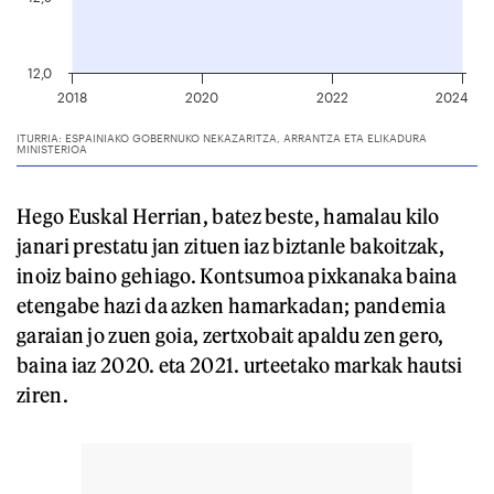
Hego Euskal Herrian, batez beste, hamalau kilo
janari prestatu jan zituen iaz biztanle bakoitzak,
inoiz baino gehiago. Kontsumoa pixkanaka baina
etengabe hazi da azken hamarkadan; pandemia
garaian jo zuen goia, zertxobait apaldu zen gero,
baina iaz 2020. eta 2021. urteetako markak hautsi
ziren.