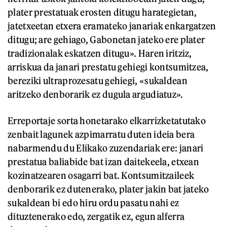
plater prestatuak erosten ditugu harategietan,
jatetxeetan etxera eramateko janariak enkargatzen
ditugu; are gehiago, Gabonetan jateko ere plater
tradizionalak eskatzen ditugu». Haren iritziz,
arriskua da janari prestatu gehiegi kontsumitzea,
bereziki ultraprozesatu gehiegi, «sukaldean
aritzeko denborarik ez dugula argudiatuz».
Erreportaje sorta honetarako elkarrizketatutako
zenbait lagunek azpimarratu duten ideia bera
nabarmendu du Elikako zuzendariak ere: janari
prestatua baliabide bat izan daitekeela, etxean
kozinatzearen osagarri bat. Kontsumitzaileek
denborarik ez dutenerako, plater jakin bat jateko
sukaldean bi edo hiru ordu pasatu nahi ez
dituztenerako edo, zergatik ez, egun alferra