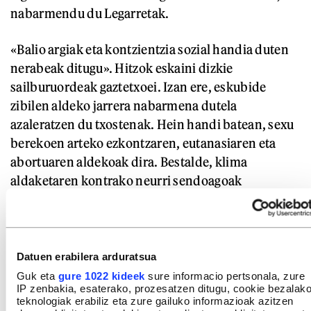
nabarmendu du Legarretak.
«Balio argiak eta kontzientzia sozial handia duten
nerabeak ditugu». Hitzok eskaini dizkie
sailburuordeak gaztetxoei. Izan ere, eskubide
zibilen aldeko jarrera nabarmena dutela
azaleratzen du txostenak. Hein handi batean, sexu
berekoen arteko ezkontzaren, eutanasiaren eta
abortuaren aldekoak dira. Bestalde, klima
aldaketaren kontrako neurri sendoagoak
hartu behar direla uste dute inkesta egin dutenen
%89,9k.
Datuen erabilera arduratsua
Guk eta
gure 1022 kideek
sure informacio pertsonala, zure
IP zenbakia, esaterako, prozesatzen ditugu, cookie bezalak
teknologiak erabiliz eta zure gailuko informazioak azitzen