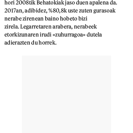
hori 2008tik Behatokiak jaso duen apalena da.
2017an, adibidez, %80,8k uste zuten gurasoak
nerabe zirenean baino hobeto bizi
zirela. Legarretaren arabera, nerabeek
etorkizunaren irudi «zuhurragoa» dutela
adierazten du horrek.