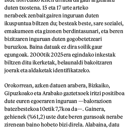
duten txostena. 15 eta 17 urte arteko
nerabeek zenbait gairen inguruan duten
ikuspuntua biltzen du; besteak beste, sare sozialei,
emakumeen eta gizonen berdintasunari, eta beren
bizitzaren inguruan duten gogobetetzeari
buruzkoa. Baina datuak ez dira soilik gaur
egungoak. 2000tik 2025era egindako inkestak
biltzen ditu ikerketak, belaunaldi bakoitzaren
joerak eta aldaketak identifikatzeko.
Orokorrean, azken datuen arabera, Bizkaiko,
Gipuzkoako eta Arabako gaztetxoek iritzi positiboa
dute euren egoeraren inguruan —balorazioen
batezbestekoa 10etik 7,7koa da—. Gainera,
gehienek (%61,2) uste dute beren gurasoak nerabe
zirenean baino hobeto bizi direla. Alabaina, datu