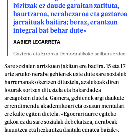
bizitzak ez daude garaitan zatituta,
haurtzaroa, nerabezaroa eta gaztaroa
jarraituak baitira; beraz, erantzun
integral bat behar dute»
XABIER LEGARRETA
Gazteria eta Erronka Demografikoko sailburuordea
Sare sozialen arriskuen jakitun ere badira. 15 eta 17
urte arteko nerabe gehienek uste dute sare sozialek
harremanak okertzen dituztela, azalekoak diren
loturak sortzen dituztela eta bakardadea
areagotzen dutela. Gainera, gehienek argi daukate
errendimendu akademikoari eta osasun mentalari
ere kalte egiten dietela. «Egoerari aurre egiteko
gakoa ez da sare sozialak debekatzea, nerabeak
laguntzea eta hezkuntza digitala ematea baizik»,