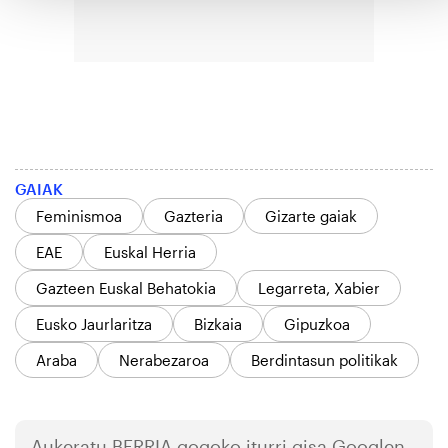
GAIAK
Feminismoa
Gazteria
Gizarte gaiak
EAE
Euskal Herria
Gazteen Euskal Behatokia
Legarreta, Xabier
Eusko Jaurlaritza
Bizkaia
Gipuzkoa
Araba
Nerabezaroa
Berdintasun politikak
Aukeratu
BERRIA
gogoko iturri gisa Googlen.