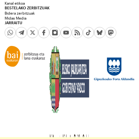
Kanal etikoa
BESTELAKO ZERBITZUAK
Bidera zerbitzuak
Midas Media
JARRAITU