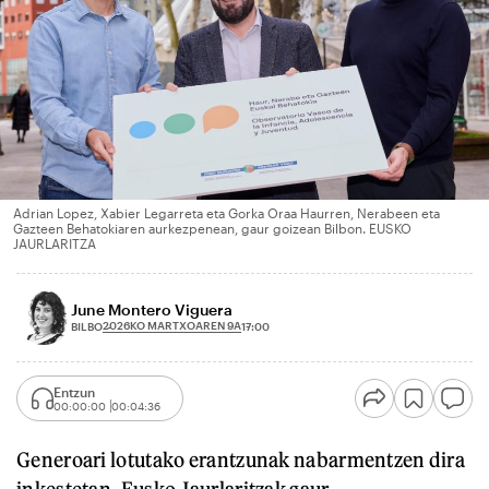
Adrian Lopez, Xabier Legarreta eta Gorka Oraa Haurren, Nerabeen eta
Gazteen Behatokiaren aurkezpenean, gaur goizean Bilbon. EUSKO
JAURLARITZA
June Montero Viguera
2026KO MARTXOAREN 9A
BILBO
17:00
Entzun
00:00:00
00:04:36
Generoari lotutako erantzunak nabarmentzen dira
inkestetan. Eusko Jaurlaritzak gaur