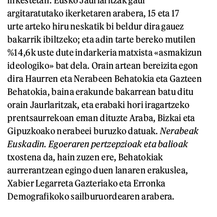
argitaratutako ikerketaren arabera, 15 eta 17
urte arteko hiru neskatik bi beldur dira gauez
bakarrik ibiltzeko; eta adin tarte bereko mutilen
%14,6k uste dute indarkeria matxista «asmakizun
ideologiko» bat dela. Orain artean bereizita egon
dira Haurren eta Nerabeen Behatokia eta Gazteen
Behatokia, baina erakunde bakarrean batu ditu
orain Jaurlaritzak, eta erabaki hori iragartzeko
prentsaurrekoan eman dituzte Araba, Bizkai eta
Gipuzkoako nerabeei buruzko datuak.
Nerabeak
Euskadin. Egoeraren pertzepzioak eta balioak
txostena da, hain zuzen ere, Behatokiak
aurrerantzean egingo duen lanaren erakuslea,
Xabier Legarreta Gazteriako eta Erronka
Demografikoko sailburuordearen arabera.