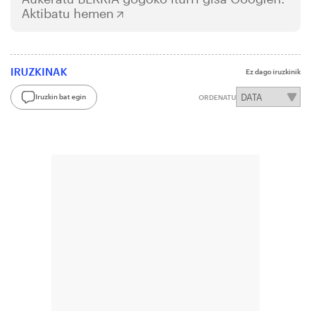
Aktibatu hemen
IRUZKINAK
Ez dago iruzkinik
Iruzkin bat egin
ORDENATU