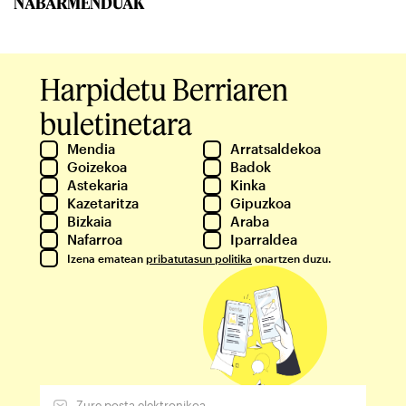
NABARMENDUAK
Harpidetu Berriaren
buletinetara
Mendia
Arratsaldekoa
Goizekoa
Badok
Astekaria
Kinka
Kazetaritza
Gipuzkoa
Bizkaia
Araba
Nafarroa
Iparraldea
Izena ematean
pribatutasun politika
onartzen duzu.