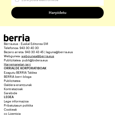
Berria.eus - Euskal Editorea SM
Telefonoa: 943 30 40 30
Bezero arreta: 943 30 43 45 | laguna@berria.eus
Webgunea:
webgunea@berria.eus
Publizitatea:
publi@bidera.eus
Harremanetan jarri
ORRIALDE KORPORATIBOAK
Ezagutu BERRIA Taldea
BERRIA berri bloga
Publizitatea
Galdera-erantzunak
Kontratazioak
Sarebide
LEGEA
Lege informazioa
Pribatutasun politika
Cookieak
cc Lizentzia