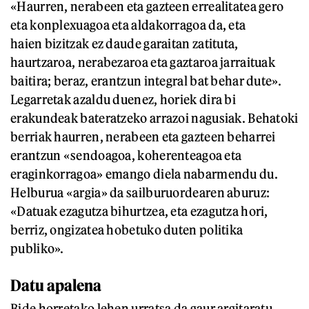
«Haurren, nerabeen eta gazteen errealitatea gero
eta konplexuagoa eta aldakorragoa da, eta
haien bizitzak ez daude garaitan zatituta,
haurtzaroa, nerabezaroa eta gaztaroa jarraituak
baitira; beraz, erantzun integral bat behar dute».
Legarretak azaldu duenez, horiek dira bi
erakundeak bateratzeko arrazoi nagusiak. Behatoki
berriak haurren, nerabeen eta gazteen beharrei
erantzun «sendoagoa, koherenteagoa eta
eraginkorragoa» emango diela nabarmendu du.
Helburua «argia» da sailburuordearen aburuz:
«Datuak ezagutza bihurtzea, eta ezagutza hori,
berriz, ongizatea hobetuko duten politika
publiko».
Datu apalena
Bide horretako lehen urratsa da gaur argitaratu