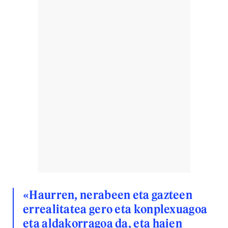
«Haurren, nerabeen eta gazteen
errealitatea gero eta konplexuagoa
eta aldakorragoa da, eta haien