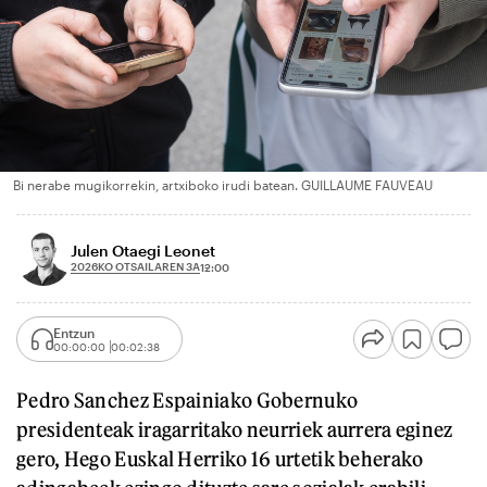
Bi nerabe mugikorrekin, artxiboko irudi batean. GUILLAUME FAUVEAU
Julen Otaegi Leonet
2026KO OTSAILAREN 3A
12:00
Entzun
00:00:00
00:02:38
Pedro Sanchez Espainiako Gobernuko
presidenteak iragarritako neurriek aurrera eginez
gero, Hego Euskal Herriko 16 urtetik beherako