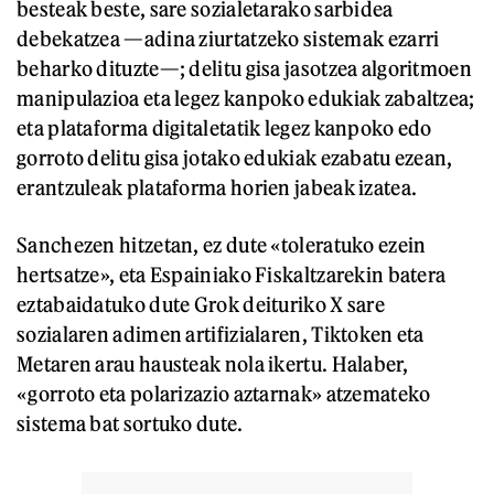
besteak beste, sare sozialetarako sarbidea
debekatzea —adina ziurtatzeko sistemak ezarri
beharko dituzte—; delitu gisa jasotzea algoritmoen
manipulazioa eta legez kanpoko edukiak zabaltzea;
eta plataforma digitaletatik legez kanpoko edo
gorroto delitu gisa jotako edukiak ezabatu ezean,
erantzuleak plataforma horien jabeak izatea.
Sanchezen hitzetan, ez dute «toleratuko ezein
hertsatze», eta Espainiako Fiskaltzarekin batera
eztabaidatuko dute Grok deituriko X sare
sozialaren adimen artifizialaren, Tiktoken eta
Metaren arau hausteak nola ikertu. Halaber,
«gorroto eta polarizazio aztarnak» atzemateko
sistema bat sortuko dute.