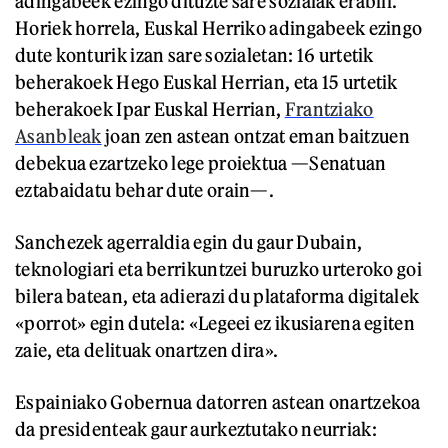
adingabeek ezingo dituzte sare sozialak erabili.
Horiek horrela, Euskal Herriko adingabeek ezingo
dute konturik izan sare sozialetan: 16 urtetik
beherakoek Hego Euskal Herrian, eta 15 urtetik
beherakoek Ipar Euskal Herrian,
Frantziako
Asanbleak
joan zen astean ontzat eman baitzuen
debekua ezartzeko lege proiektua —Senatuan
eztabaidatu behar dute orain—.
Sanchezek agerraldia egin du gaur Dubain,
teknologiari eta berrikuntzei buruzko urteroko goi
bilera batean, eta adierazi du plataforma digitalek
«porrot» egin dutela: «Legeei ez ikusiarena egiten
zaie, eta delituak onartzen dira».
Espainiako Gobernua datorren astean onartzekoa
da presidenteak gaur aurkeztutako neurriak: