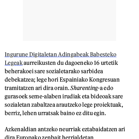
Ingurune Digitaletan Adingabeak Babesteko
Legeak
aurreikusten du dagoeneko 16 urtetik
beherakoei sare sozialetarako sarbidea
debekatzea; lege hori Espainiako Kongresuan
tramitatzen ari dira orain.
Sharenting
-a edo
gurasoek seme-alaben irudiak eta bideoak sare
sozialetan zabaltzea arautzeko lege proiektuak,
berriz, lehen urratsak baino ez ditu egin.
Azkenaldian antzeko neurriak eztabaidatzen ari
dira Europako zenbait herrialdetan