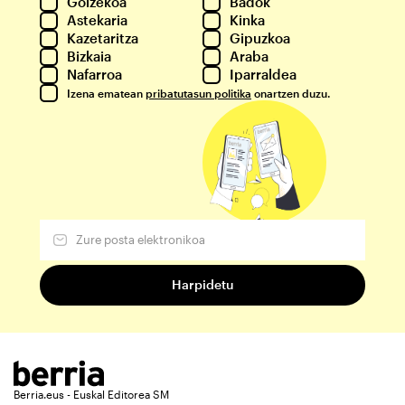
Goizekoa
Badok
Astekaria
Kinka
Kazetaritza
Gipuzkoa
Bizkaia
Araba
Nafarroa
Iparraldea
Izena ematean
pribatutasun politika
onartzen duzu.
Berria.eus - Euskal Editorea SM