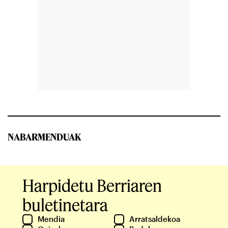
NABARMENDUAK
Harpidetu Berriaren
buletinetara
Mendia
Arratsaldekoa