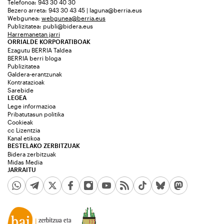
Telefonoa: 943 30 40 30
Bezero arreta: 943 30 43 45 | laguna@berria.eus
Webgunea:
webgunea@berria.eus
Publizitatea:
publi@bidera.eus
Harremanetan jarri
ORRIALDE KORPORATIBOAK
Ezagutu BERRIA Taldea
BERRIA berri bloga
Publizitatea
Galdera-erantzunak
Kontratazioak
Sarebide
LEGEA
Lege informazioa
Pribatutasun politika
Cookieak
cc Lizentzia
Kanal etikoa
BESTELAKO ZERBITZUAK
Bidera zerbitzuak
Midas Media
JARRAITU