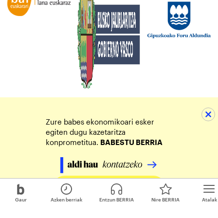
Zure babes ekonomikoari esker
egiten dugu kazetaritza
konprometitua.
BABESTU BERRIA
Egin zure ekarpena
Gaur
Azken berriak
Entzun BERRIA
Nire BERRIA
Atalak