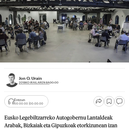
Jon O. Urain
2018KO IRAILAREN 8A
00:00
Entzun
00:00:00
00:00:00
Eusko Legebiltzarreko Autogobernu Lantaldeak
Arabak, Bizkaiak eta Gipuzkoak etorkizunean izan