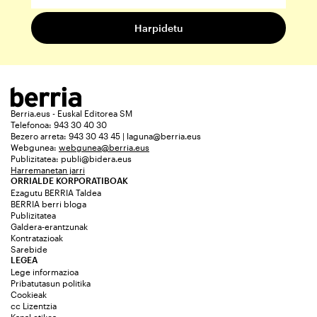
Berria.eus - Euskal Editorea SM
Telefonoa: 943 30 40 30
Bezero arreta: 943 30 43 45 | laguna@berria.eus
Webgunea:
webgunea@berria.eus
Publizitatea:
publi@bidera.eus
Harremanetan jarri
ORRIALDE KORPORATIBOAK
Ezagutu BERRIA Taldea
BERRIA berri bloga
Publizitatea
Galdera-erantzunak
Kontratazioak
Sarebide
LEGEA
Lege informazioa
Pribatutasun politika
Cookieak
cc Lizentzia