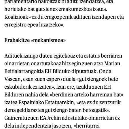
parlamentario bakoitzak bi aditu izendatzea, eta
horietako bat gutxienez emakumezkoa izatea.
Koalizioak «ez du eragozpenik adituen izendapen eta
erregistro epea luzatzeko».
Erabakitze «mekanismoa»
Adituek izango duten egitekoaz eta estatus berriaren
oinarrietan onartutakoaz hitz egin zuen atzo Marian
Beitialarrangoitia EH Bilduko diputatuak. Onda
Vascan, esan zuen espero duela «gutxiengoek beto
eskubiderik ez izatea». Izan ere, azaldu zuen EH
Bilduren nahia dela «berdinen arteko harreman bat»
izatea Espainiako Estatuarekin, «eta ez du zentzurik
dena geldiaraztea gutxiengo baten betoagatik».
Gaineratu zuen EAJrekin adostutako oinarrietan ez
dela independentzia jasotzen, «herritarrei