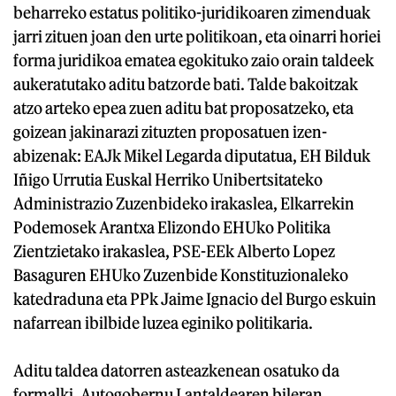
beharreko estatus politiko-juridikoaren zimenduak
jarri zituen joan den urte politikoan, eta oinarri horiei
forma juridikoa ematea egokituko zaio orain taldeek
aukeratutako aditu batzorde bati. Talde bakoitzak
atzo arteko epea zuen aditu bat proposatzeko, eta
goizean jakinarazi zituzten proposatuen izen-
abizenak: EAJk Mikel Legarda diputatua, EH Bilduk
Iñigo Urrutia Euskal Herriko Unibertsitateko
Administrazio Zuzenbideko irakaslea, Elkarrekin
Podemosek Arantxa Elizondo EHUko Politika
Zientzietako irakaslea, PSE-EEk Alberto Lopez
Basaguren EHUko Zuzenbide Konstituzionaleko
katedraduna eta PPk Jaime Ignacio del Burgo eskuin
nafarrean ibilbide luzea eginiko politikaria.
Aditu taldea datorren asteazkenean osatuko da
formalki, Autogobernu Lantaldearen bileran