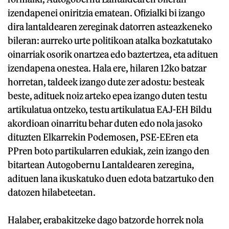
izendapenei oniritzia ematean. Ofizialki bi izango
dira lantaldearen zereginak datorren asteazkeneko
bileran: aurreko urte politikoan atalka bozkatutako
oinarriak osorik onartzea edo baztertzea, eta adituen
izendapena onestea. Hala ere, hilaren 12ko batzar
horretan, taldeek izango dute zer adostu: besteak
beste, adituek noiz arteko epea izango duten testu
artikulatua ontzeko, testu artikulatua EAJ-EH Bildu
akordioan oinarritu behar duten edo nola jasoko
dituzten Elkarrekin Podemosen, PSE-EEren eta
PPren boto partikularren edukiak, zein izango den
bitartean Autogobernu Lantaldearen zeregina,
adituen lana ikuskatuko duen edota batzartuko den
datozen hilabeteetan.
Halaber, erabakitzeke dago batzorde horrek nola