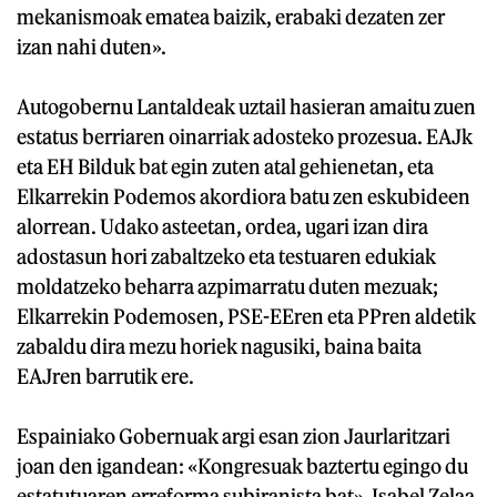
mekanismoak ematea baizik, erabaki dezaten zer
izan nahi duten».
Autogobernu Lantaldeak uztail hasieran amaitu zuen
estatus berriaren oinarriak adosteko prozesua. EAJk
eta EH Bilduk bat egin zuten atal gehienetan, eta
Elkarrekin Podemos akordiora batu zen eskubideen
alorrean. Udako asteetan, ordea, ugari izan dira
adostasun hori zabaltzeko eta testuaren edukiak
moldatzeko beharra azpimarratu duten mezuak;
Elkarrekin Podemosen, PSE-EEren eta PPren aldetik
zabaldu dira mezu horiek nagusiki, baina baita
EAJren barrutik ere.
Espainiako Gobernuak argi esan zion Jaurlaritzari
joan den igandean: «Kongresuak baztertu egingo du
estatutuaren erreforma subiranista bat». Isabel Zelaa