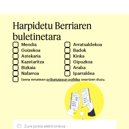
Harpidetu Berriaren
buletinetara
Mendia
Arratsaldekoa
Goizekoa
Badok
Astekaria
Kinka
Kazetaritza
Gipuzkoa
Bizkaia
Araba
Nafarroa
Iparraldea
Izena ematean
pribatutasun politika
onartzen duzu.