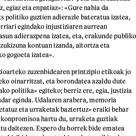
z, egiaz eta enpatiaz»: «Gure nahia da
 politiko guztien adierazle bateratua izatea,
rriari egindako injustiziaren aurrean
tasun adierazpena izatea, eta, erakunde publik
zukizuna kontuan izanda, aitortza eta
ko gogoeta izatea».
ioarteko zuzenbidearen printzipio etikoak jo
teko oinarritzat, eta borondatea azaldu dute
 politika» egiteko; berriz ere, egia, justizia
indar eginda. Udalaren arabera, memoria
tatuz eta urraketak baztertuz» eraiki behar
 konpromisoa hartu du, urraketa guztiak
atu daitezen. Espero du horrek bide ematea