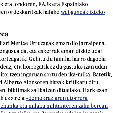
k eta, ondoren, EAJk eta Espainiako
en ordezkaritzak halako
webguneak ixteko
zea
iari Mertxe Urtuzagak eman dio jarraipena.
engusua da, eta eskerrak eman dizkie udal
tortzagatik. Gehitu du familia harro dagoela
deaz, eta horregatik ez du gustuko izan udan
aitortzen inguruan sortu den ika-mika. Batetik,
 Alberto Alonsoren hitzak kritikatu ditu,
n, biktimak sailkatzen dituelako. Hark esan
k ez zirela
«demokraziaren etorrera
 ehunka eta milaka militanteren zaku berean