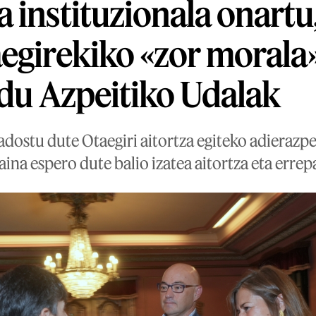
 instituzionala onartu,
egirekiko «zor morala»
 du Azpeitiko Udalak
dostu dute Otaegiri aitortza egiteko adierazpe
baina espero dute balio izatea aitortza eta erre