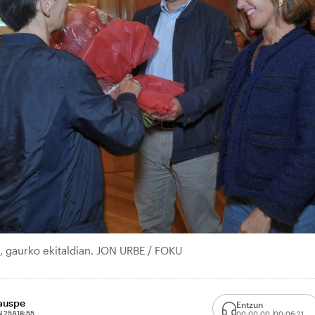
a, gaurko ekitaldian. JON URBE / FOKU
xauspe
Entzun
N 25A
18:55
00:00:00
00:06:21