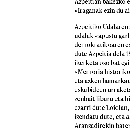
Azpeitian bakezko e
«Iraganak ezin du ai
Azpeitiko Udalaren 
udalak «apustu garb
demokratikoaren es
dute Azpeitia dela 
ikerketa oso bat eg
«Memoria historiko
eta azken hamarkade
eskubideen urraketa
zenbait liburu eta 
ezarri dute Loiolan
izendatu dute, eta
a
Aranzadirekin bater