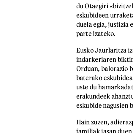
du Otaegiri «bizitze
eskubideen urraketa
duela egia, justizi
parte izateko.
Eusko Jaurlaritza i
indarkeriaren bikti
Orduan, balorazio b
baterako eskubidea»
uste du hamarkadata
erakundeek ahanztur
eskubide nagusien b
Hain zuzen, adieraz
familiak jasan duen