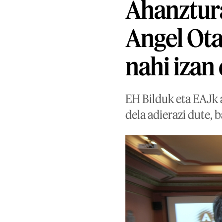
Ahanztura
Angel Ota
nahi izan
EH Bilduk eta EAJk a
dela adierazi dute, 