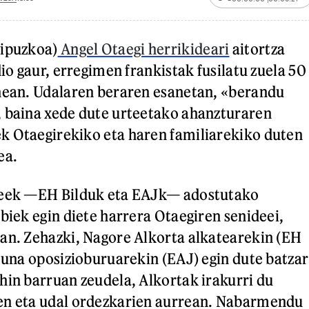
Gipuzkoa)
Angel Otaegi herrikideari
aitortza
dio gaur, erregimen frankistak fusilatu zuela 50
nean. Udalaren beraren esanetan, «berandu
, baina xede dute urteetako ahanzturaren
k Otaegirekiko eta haren familiarekiko duten
ea.
deek —EH Bilduk eta EAJk— adostutako
biek egin diete harrera Otaegiren senideei,
an. Zehazki, Nagore Alkorta alkatearekin (EH
ltuna oposizioburuarekin (EAJ) egin dute batzar
hin barruan zeudela, Alkortak irakurri du
en eta udal ordezkarien aurrean. Nabarmendu