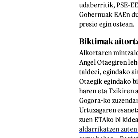
udaberritik, PSE-EE
Gobernuak EAEn du
presio egin ostean.
Biktimak aitort
Alkortaren mintzald
Angel Otaegiren leh
taldeei, egindako ai
Otaegik egindako bi
haren eta Txikiren 
Gogora-ko zuzendari
Urtuzagaren esaneta
zuen ETAko bi kidea
aldarrikatzen zuten