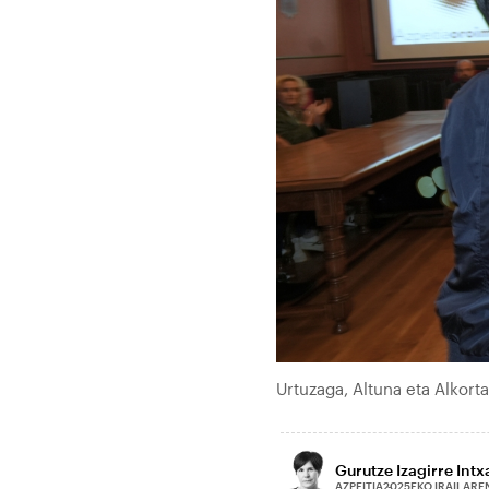
Urtuzaga, Altuna eta Alkort
Gurutze Izagirre Int
2025EKO IRAILARE
AZPEITIA