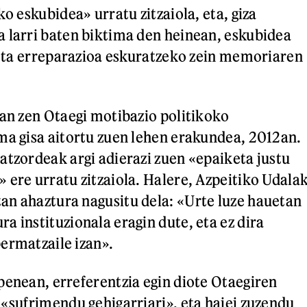
ko eskubidea» urratu zitzaiola, eta, giza
 larri baten biktima den heinean, eskubidea
a eta erreparazioa eskuratzeko zein memoriaren
zan zen Otaegi motibazio politikoko
ma gisa aitortu zuen lehen erakundea, 2012an.
atzordeak argi adierazi zuen «epaiketa justu
 ere urratu zitzaiola. Halere, Azpeitiko Udala
n ahaztura nagusitu dela: «Urte luze hauetan
a instituzionala eragin dute, eta ez dira
ermatzaile izan».
penean, erreferentzia egin diote Otaegiren
 «sufrimendu gehigarriari», eta haiei zuzendu