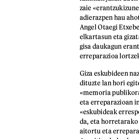
zaie «erantzukizune
adierazpen hau ahots
Angel Otaegi Etxebe
elkartasun eta giza
gisa daukagun erant
erreparazioa lortze
Giza eskubideen naz
dituzte lan hori egi
«memoria publikorako
eta erreparazioan 
«eskubideak errespe
da, eta horretarako
aitortu eta errepar