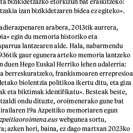
ta bizikidetzazko etorkizun bat eraikitzeko:
tzakia izan bizikidetzaren bidea ez egiteko».
adierazpenaren arabera, 2013tik aurrera,
ia» egin du memoria historiko eta
parrua lantzearen alde. Hala, nabarmendu
1936tik gaur egunera arteko memoria lantzeko
in duen Hego Euskal Herriko lehen udalerria:
a berreskuratzeko, frankismoaren errepresio
tako biolentzia politikoa ikertu ditu, eta giza
k eta biktimak identifikatu». Besteak beste,
hitzaldi ondu dituzte, oroimenerako gune bat
, irailaren 19a Azpeitiko memoriaren egun
zpeitiaoroimena.eus
webgunea sortu,
a; azken hori, baina, ez dago martxan 2023ko