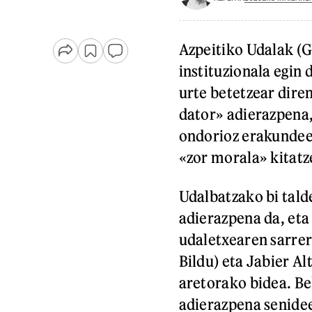
Azpeitiko Udalak (
instituzionala egin 
urte betetzear dire
dator» adierazpena
ondorioz erakundee
«zor morala» kitatz
Udalbatzako bi tal
adierazpena da, eta 
udaletxearen sarrer
Bildu) eta Jabier A
aretorako bidea. Be
adierazpena senide