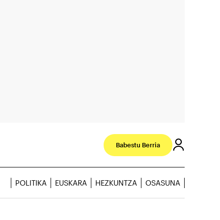
Babestu Berria
POLITIKA
EUSKARA
HEZKUNTZA
OSASUNA