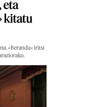
 eta
 kitatu
na. «Berandu» iritsi
paraziorako.