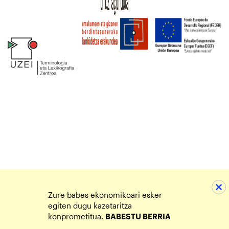
Zure babes ekonomikoari esker
egiten dugu kazetaritza
konprometitua.
BABESTU BERRIA