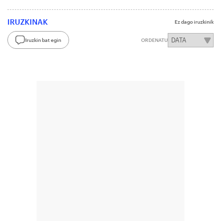
IRUZKINAK
Ez dago iruzkinik
Iruzkin bat egin
ORDENATU