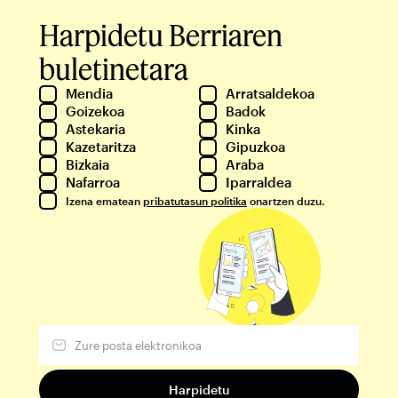
Harpidetu Berriaren
buletinetara
Mendia
Arratsaldekoa
Goizekoa
Badok
Astekaria
Kinka
Kazetaritza
Gipuzkoa
Bizkaia
Araba
Nafarroa
Iparraldea
Izena ematean
pribatutasun politika
onartzen duzu.