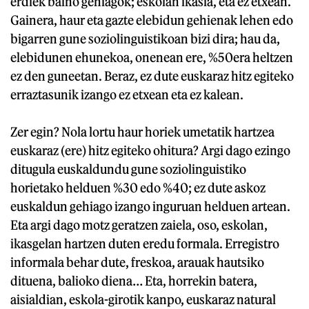
erdiek baino gehiagok; eskolan ikasia, eta ez etxean.
Gainera, haur eta gazte elebidun gehienak lehen edo
bigarren gune soziolinguistikoan bizi dira; hau da,
elebidunen ehunekoa, onenean ere, %50era heltzen
ez den guneetan. Beraz, ez dute euskaraz hitz egiteko
erraztasunik izango ez etxean eta ez kalean.
Zer egin? Nola lortu haur horiek umetatik hartzea
euskaraz (ere) hitz egiteko ohitura? Argi dago ezingo
ditugula euskaldundu gune soziolinguistiko
horietako helduen %30 edo %40; ez dute askoz
euskaldun gehiago izango inguruan helduen artean.
Eta argi dago motz geratzen zaiela, oso, eskolan,
ikasgelan hartzen duten eredu formala. Erregistro
informala behar dute, freskoa, arauak hautsiko
dituena, balioko diena… Eta, horrekin batera,
aisialdian, eskola-girotik kanpo, euskaraz natural