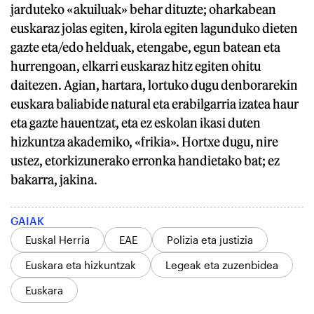
jarduteko «akuiluak» behar dituzte; oharkabean
euskaraz jolas egiten, kirola egiten lagunduko dieten
gazte eta/edo helduak, etengabe, egun batean eta
hurrengoan, elkarri euskaraz hitz egiten ohitu
daitezen. Agian, hartara, lortuko dugu denborarekin
euskara baliabide natural eta erabilgarria izatea haur
eta gazte hauentzat, eta ez eskolan ikasi duten
hizkuntza akademiko, «frikia». Hortxe dugu, nire
ustez, etorkizunerako erronka handietako bat; ez
bakarra, jakina.
GAIAK
Euskal Herria
EAE
Polizia eta justizia
Euskara eta hizkuntzak
Legeak eta zuzenbidea
Euskara