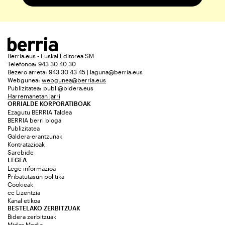
Berria.eus - Euskal Editorea SM
Telefonoa: 943 30 40 30
Bezero arreta: 943 30 43 45 | laguna@berria.eus
Webgunea:
webgunea@berria.eus
Publizitatea:
publi@bidera.eus
Harremanetan jarri
ORRIALDE KORPORATIBOAK
Ezagutu BERRIA Taldea
BERRIA berri bloga
Publizitatea
Galdera-erantzunak
Kontratazioak
Sarebide
LEGEA
Lege informazioa
Pribatutasun politika
Cookieak
cc Lizentzia
Kanal etikoa
BESTELAKO ZERBITZUAK
Bidera zerbitzuak
Midas Media