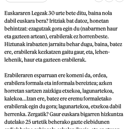
Euskararen Legeak 30 urte bete ditu, baina nola
dabil euskara bera? Iritziak bat datoz, honetan
behintzat: ezagutzak gora egin du (nabarmen haur
eta gazteen artean), erabilerak ez horrenbeste.
Hiztunak irabazten jarraitu behar dugu, baina, batez
ere, erabilerak kezkatzen gaitu gaur, eta, lehen-
lehenik, haur eta gazteen erabilerak.
Erabileraren esparruan ere komeni da, ordea,
erabilera formala eta informala bereiztea; azken
horretan sartzen zaizkigu etxekoa, lagunartekoa,
kalekoa…Izan ere, batez ere eremu formaletako
erabilerak egin du gora; lagunartekoa, etxekoa dabil
herrenka. Zergatik? Gaur euskara bigarren hizkuntza
dutelako 25 urtetik beherako gazte elebidunen