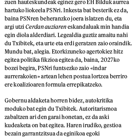
zuen hauteskundeak eginez gero EH Bilduk aurrea
hartuko liokeela PSNri. Inkesta bat besterik ez da,
baina PSNren beheranzko joera islatzen du, eta
argi utzi
Cerdan auziaren
eskandaluak min handia
egin diola alderdiari. Legealdia guztiz amaitu nahi
du Txibitek, eta urte eta erdi geratzen zaio oraindik.
Mundu bat, alegia. Etorkizuneko agertokiez hitz
egitea politika fikzioa egitea da, baina, 2027ko
bozei begira, PSNri funtsezko zaio «indar
aurrerakoien» artean lehen postua lortzea berriro
ere koalizioaren formula errepikatzeko.
Gobernu aldaketa horren bidez, autokritika
moduko bat egin du Txibitek. Autoritarismoa
zabaltzen ari den garai honetan, ez da aski
kudeaketa on bat egitea. Haren irudiko, gestioa
bezain garrantzitsua da eginikoa egoki