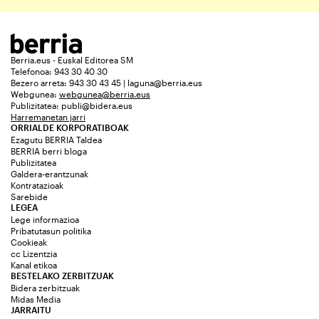
Berria.eus - Euskal Editorea SM
Telefonoa: 943 30 40 30
Bezero arreta: 943 30 43 45 | laguna@berria.eus
Webgunea:
webgunea@berria.eus
Publizitatea:
publi@bidera.eus
Harremanetan jarri
ORRIALDE KORPORATIBOAK
Ezagutu BERRIA Taldea
BERRIA berri bloga
Publizitatea
Galdera-erantzunak
Kontratazioak
Sarebide
LEGEA
Lege informazioa
Pribatutasun politika
Cookieak
cc Lizentzia
Kanal etikoa
BESTELAKO ZERBITZUAK
Bidera zerbitzuak
Midas Media
JARRAITU