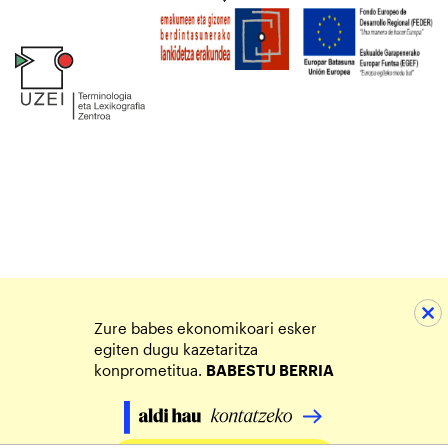
Zure babes ekonomikoari esker
egiten dugu kazetaritza
konprometitua.
BABESTU BERRIA