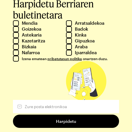
Harpidetu Berriaren
buletinetara
Mendia
Arratsaldekoa
Goizekoa
Badok
Astekaria
Kinka
Kazetaritza
Gipuzkoa
Bizkaia
Araba
Nafarroa
Iparraldea
Izena ematean
pribatutasun politika
onartzen duzu.