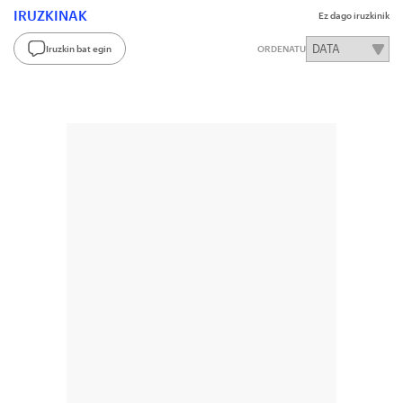
IRUZKINAK
Ez dago iruzkinik
Iruzkin bat egin
ORDENATU