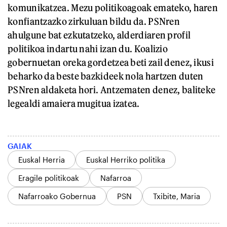
komunikatzea. Mezu politikoagoak emateko, haren
konfiantzazko zirkuluan bildu da. PSNren
ahulgune bat ezkutatzeko, alderdiaren profil
politikoa indartu nahi izan du. Koalizio
gobernuetan oreka gordetzea beti zail denez, ikusi
beharko da beste bazkideek nola hartzen duten
PSNren aldaketa hori. Antzematen denez, baliteke
legealdi amaiera mugitua izatea.
GAIAK
Euskal Herria
Euskal Herriko politika
Eragile politikoak
Nafarroa
Nafarroako Gobernua
PSN
Txibite, Maria