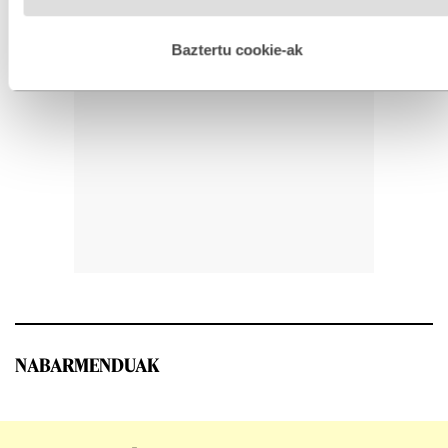
hobetzeko asmoz, cookie teknologiaz baliatzen gara. Ohar
hau onartuz gero, teknologia hori erabiltzeko baimen
esplizitua ematen diguzu.
Gehiago irakurri
Baztertu cookie-ak
NABARMENDUAK